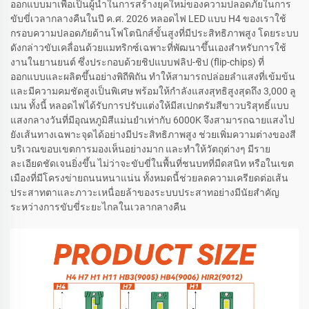
ออกแบบมาเพื่อเป็นผู้นำในการสร้างยุคใหม่ของความปลอดภัยในการ
ขับขี่เวลากลางคืนในปี ค.ศ. 2026 หลอดไฟ LED แบบ H4 ของเราใช้
กรอบความปลอดภัยด้านโฟโตนิกส์ขั้นสูงที่มีประสิทธิภาพสูง โดยระบบ
ดังกล่าวขับเคลื่อนด้วยแมทริกซ์เฉพาะที่พัฒนาขึ้นเองสำหรับการใช้
งานในยานยนต์ ซึ่งประกอบด้วยชิปแบบฟลิป-ชิป (flip-chips) ที่
ออกแบบและผลิตขึ้นอย่างพิถีพิถัน ทำให้สามารถปล่อยลำแสงที่เข้มข้น
และมีความคมชัดสูงเป็นพิเศษ พร้อมให้กำลังแสงสุทธิสูงสุดถึง 3,000 ลู
เมน ทั้งนี้ หลอดไฟได้รับการปรับแต่งให้มีสเปกตรัมสีขาวบริสุทธิ์แบบ
แสงกลางวันที่มีอุณหภูมิสีแม่นยำเท่ากับ 6000K จึงสามารถฉายแสงไป
ยังเส้นทางเฉพาะจุดได้อย่างมีประสิทธิภาพสูง ช่วยเพิ่มความต่างของสี
บริเวณขอบเขตการมองเห็นอย่างมาก และทำให้วัตถุต่างๆ มีราย
ละเอียดชัดเจนยิ่งขึ้น ไม่ว่าจะขับขี่ในพื้นที่ชนบทที่มืดสนิท หรือในเขต
เมืองที่มีโครงข่ายถนนหนาแน่น ทั้งหมดนี้ช่วยลดความเครียดต่อเส้น
ประสาทตาและภาวะเหนื่อยล้าของระบบประสาทอย่างมีนัยสำคัญ
ระหว่างการขับขี่ระยะไกลในเวลากลางคืน