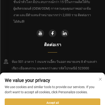
ชั้นนำทั่วโลก มีประสบการณ์กว่า 15 ปีในการผลิตให้กับ
ผู้ผลิตรถยนต์ (OEM/ODM) การควบคุมคุณภาพอย่างเข้ม
งวด และมีตัวแทนจำหน่ายมากกว่า 2,000 ราย ติดต่อเรา
ได้ทันที!
ติดต่อเรา
ห้อง 501 อาคาร 1 ถนนชวนอี้ตะวันออก หมายเลข 8 ตำบลเท่า
เจียว เมืองตงกวน มณฑลกว่างตง รหัสไปรษณีย์ 523000
+86-15362852350
We value your privacy
We use cookies and similar tools to provide our services. If you
[email protected]
don't want to accept all cookies, click Personalize cookies.
Accept all
ลิขสิทธิ์ © 2026 โดยบริษัท ตงกวน เรดซี เทคโนโลยี ดีเวลลอปเมนท์ จำกัด