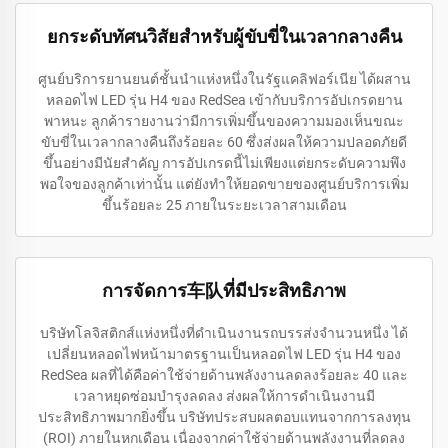
ยกระดับทัศนวิสัยสำหรับผู้ขับขี่ในเวลากลางคืน
ศูนย์บริการยานยนต์ชั้นนำแห่งหนึ่งในรัฐแคลิฟอร์เนีย ได้ผสาน
หลอดไฟ LED รุ่น H4 ของ RedSea เข้ากับบริการอัปเกรดยาน
พาหนะ ลูกค้ารายงานว่ามีการเพิ่มขึ้นของความมองเห็นขณะ
ขับขี่ในเวลากลางคืนถึงร้อยละ 60 ซึ่งส่งผลให้ความปลอดภัยดี
ขึ้นอย่างมีนัยสำคัญ การอัปเกรดนี้ไม่เพียงแต่ยกระดับความพึง
พอใจของลูกค้าเท่านั้น แต่ยังทำให้ยอดขายของศูนย์บริการเพิ่ม
ขึ้นร้อยละ 25 ภายในระยะเวลาสามเดือน
การจัดการ车队ที่มีประสิทธิภาพ
บริษัทโลจิสติกส์แห่งหนึ่งที่ดำเนินงานรถบรรส่งจำนวนหนึ่ง ได้
เปลี่ยนหลอดไฟหน้ามาตรฐานเป็นหลอดไฟ LED รุ่น H4 ของ
RedSea ผลที่ได้คือค่าใช้จ่ายด้านพลังงานลดลงร้อยละ 40 และ
เวลาหยุดซ่อมบำรุงลดลง ส่งผลให้การดำเนินงานมี
ประสิทธิภาพมากยิ่งขึ้น บริษัทประสบผลตอบแทนจากการลงทุน
(ROI) ภายในหกเดือน เนื่องจากค่าใช้จ่ายด้านพลังงานที่ลดลง