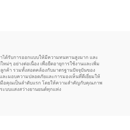
น
งานได้ทันที (Plug-and-
Play) ขนาดเท่ากับหลอด
ฮาโลเจน 1:1 เฉพาะของ
RedSea
องเราได้รับการออกแบบให้มีความทนทานสูงมาก และ
 อย่างต่อเนื่อง เพื่อยืดอายุการใช้งานและเพิ่ม
ลูกค้า รวมทั้งสอดคล้องกับมาตรฐานปัจจุบันของ
และมอบความปลอดภัยและการมองเห็นที่ดีเยี่ยมให้
ถึงมือคุณเป็นลำดับแรก โดยให้ความสำคัญกับคุณภาพ
ูชันระบบแสงสว่างยานยนต์ทุกแห่ง