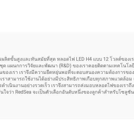
ลูเมน
วัตต์ 9000 ลูเม
ารผลิตขั้นสูงและทันสมัยที่สุด หลอดไฟ LED H4 แบบ 12 โวลต์ข
ด แผนกการวิจัยและพัฒนา (R&D) ของเราคอยติดตามเทคโนโลยีใหม่ๆ
ั่นของเรา เราจึงมีความยืดหยุ่นพอที่จะตอบสนองความต้องการของ
องเราสามารถใช้งานได้อย่างมีประสิทธิภาพเกือบทุกสภาพแวดล้อม 
ละการดำเนินงานอย่างรวดเร็ว เราจึงสามารถส่งมอบหลอดไฟของเรา
ึงมั่นใจว่า RedSea จะเป็นตัวเลือกอันดับหนึ่งของลูกค้าสำหรับโซล