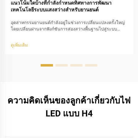
แนวโน้มใดบ้างที่กำลังกำหนดทิศทางการพัฒนา
เทคโนโลยีระบบแสงสว่างสำหรับยานยนต์
อุตสาหกรรมยานยนต์กำลังอยู่ในช่วงการเปลี่ยนแปลงครั้งใหญ่
โดยเปลี่ยนผ่านจากฟังก์ชันการส่องสว่างพื้นฐานไปสู่ระบบ
ความปลอดภัยอัจฉริยะที่ผสานรวมกันอย่างสมบูรณ์ ขณะที่การ
ออกแบบยานพาหนะมีความเรียบง่ายมากขึ้น และยานยนต์
ดูเพิ่มเติม
ไฟฟ้า (EV) ครองส่วนแบ่งตลาดอย่างเด่นชัด...
ความคิดเห็นของลูกค้าเกี่ยวกับไฟ
LED แบบ H4