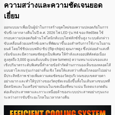
ความสว่างและความชัดเจนยอด
เยี่ยม
ออกแบบมาเพื่อเป็นผู้นำในการสร้างยุคใหม่ของความปลอดภัยในการ
ขับขี่เวลากลางคืนในปี ค.ศ. 2026 ไฟ LED รุ่น H4 ของ RedSea ใช้
กรอบความปลอดภัยด้านโฟโตนิกส์แบบไฮฟลักซ์ขั้นสูง ระบบดังกล่าว
ขับเคลื่อนด้วยเมทริกซ์เฉพาะที่พัฒนาขึ้นเองสำหรับการใช้งานในยาน
ยนต์ โดยใช้ชิปแบบฟลิป-ชิป (flip-chips) คุณภาพสูง ซึ่งปล่อยลำแสงที่
เข้มข้นและมีความคมชัดสูงเป็นพิเศษ ให้กำลังแสงออปติคัลต่อเนื่อง
สูงสุดถึง 3,000 ลูเมนส์แบบดิบ (raw lumens) ความหนาแน่นของแสง
เชิงปริมาตรระดับพิเศษนี้ทำลายข้อจำกัดด้านการมองเห็นของหลอดไส้
แบบฮาโลเจนรุ่นเก่าอย่างสิ้นเชิง โดยให้แสงสว่างที่แผ่ไกลออกไปอย่าง
มีประสิทธิภาพ ช่วยเพิ่มความคมชัดของวัตถุบริเวณขอบเขตสายตา
อย่างมาก และทำให้รูปร่างของวัตถุชัดเจนยิ่งขึ้นทั้งในเส้นทางชนบทที่
มืดสนิทและในเครือข่ายถนนในเขตเมืองที่หนาแน่น จึงลดแรงกดดัน
ต่อเส้นประสาทตาและภาวะเหนื่อยล้าของระบบประสาทอย่างรุนแรง
ระหว่างการขับขี่ระยะไกลในเวลากลางคืน