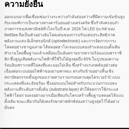
ความยั่งยืน
ออกแบบมาเพื่อเชื่อมช่องว่างระหว่างกำลังส่องสว่างที่มีความเข้มข้นสูง
กับเกณฑ์การเป็นกลางทางคาร์บอนอย่างเคร่งครัด ซึ่งกำลังครอบงำ
ภาคการขนส่งพาณิชย์ทั่วโลกในปี ค.ศ. 2026 ไฟ LED รุ่น H4 ของ
RedSea ถือเป็นตัวอย่างอันโดดเด่นของการปรับแต่งประสิทธิภาพ
พลังงานแสง-อิเล็กทรอนิกส์ (optoelectronic) และการจัดการภาระ
โหลดอย่างชาญฉลาด ไส้หลอดฮาโลเจนแบบสองลำแสงแบบดั้งเดิม
ทำงานโดยพื้นฐานแล้วเหมือนเป็นอันตรายจากความร้อนแบบพาราซิ
ติก ซึ่งสูญเสียพลังงานไฟฟ้าที่ใช้ไปได้สูงสุดถึง 85% ในรูปของความ
ร้อนอินฟราเรดที่ไม่คงที่และมองไม่เห็น ซึ่งสร้างแรงกดดันอย่างต่อ
เนื่องต่อระบบย่อยไฟฟ้าของยานพาหนะ ตรงกันข้ามอย่างสิ้นเชิง
สถาปัตยกรรมขั้นสูงของเราผสานรวมกรอบควบคุมไดรเวอร์ IC แบบ
กระแสคงที่และอัจฉริยะ ซึ่งออกแบบใหม่สำหรับกระบวนการแปลง
พลังงานที่ระดับสารตั้งต้น (substrate layer) ทำให้ลดการใช้กระแส
ไฟฟ้าโดยรวมลงอย่างมากเมื่อเทียบกับโครงสร้างพื้นฐานหลอดไส้แบบ
ดั้งเดิม ขณะเดียวกันก็ยังคงรักษาค่าฟลักซ์ส่องสว่างสูงสุดไว้ได้อย่าง
มั่นคง