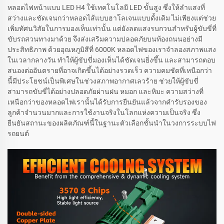
หลอดไฟหน้าแบบ LED H4 ใช้เทคโนโลยี LED ขั้นสูง ซึ่งให้ลำแสงที่
สว่างและชัดเจนกว่าหลอดไส้แบบฮาโลเจนแบบดั้งเดิม ไม่เพียงแต่ช่วย
เพิ่มทัศนวิสัยในการมองเห็นเท่านั้น แต่ยังลดแสงรบกวนสำหรับผู้ขับขี่ที่
ขับรถสวนทางมาด้วย จึงส่งเสริมความปลอดภัยบนท้องถนนอย่างมี
ประสิทธิภาพ ด้วยอุณหภูมิสีที่ 6000K หลอดไฟของเราจำลองสภาพแสง
ในเวลากลางวัน ทำให้ผู้ขับขี่มองเห็นได้ชัดเจนยิ่งขึ้น และสามารถตอบ
สนองต่ออันตรายที่อาจเกิดขึ้นได้อย่างรวดเร็ว ความคมชัดที่เหนือกว่า
นี้มีประโยชน์เป็นพิเศษในช่วงสภาพอากาศเลวร้าย ช่วยให้ผู้ขับขี่
สามารถขับขี่ได้อย่างปลอดภัยผ่านฝน หมอก และหิมะ ความสว่างที่
เหนือกว่าของหลอดไฟเรานั้นได้รับการยืนยันแล้วจากคำรับรองของ
ลูกค้าจำนวนมากและการใช้งานจริงในโลกแห่งความเป็นจริง ซึ่ง
ยืนยันสถานะของผลิตภัณฑ์นี้ในฐานะตัวเลือกชั้นนำในวงการระบบไฟ
รถยนต์