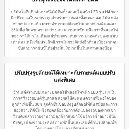
บริษัทโลจิสติกส์แห่งหนึ่งได้ติดตั้งหลอดไฟหน้า LED รุ่น H4 ของ
RedSea ลงในรถบรรทุกสำหรับการจัดส่งทั้งหมดของบริษัท หลัง
จากอัปเกรดแล้ว พบว่าจำนวนอุบัติเหตุในเวลากลางคืนลดลง
25% ซึ่งเกิดจากความสว่างและความคมชัดเหนือกว่าที่หลอดไฟ
ของเราให้มา ไม่เพียงแต่ช่วยยกระดับความปลอดภัยของคนขับ
เท่านั้น แต่ยังเพิ่มประสิทธิภาพในการจัดส่งอีกด้วย เนื่องจากคน
ขับสามารถขับขี่ได้อย่างมั่นใจมากขึ้นในสภาพแสงน้อย
ปรับปรุงรูปลักษณ์ให้เหมาะกับรถยนต์แบบปรับ
แต่งพิเศษ
ร้านแต่งรถแบบเฉพาะบุคคลใช้หลอดไฟหน้า LED รุ่น H4 ใน
การสร้างรถยนต์รุ่นล่าสุด ส่งผลให้คะแนนความพึงพอใจของ
ลูกค้าเพิ่มขึ้น 30% ลูกค้าชื่นชอบทั้งรูปลักษณ์ที่ทันสมัยและการ
ส่องสว่างที่ดีขึ้น ซึ่งสอดคล้องกับการดัดแปลงรถของพวกเขา
ร้านดังกล่าวรายงานว่ามีลูกค้ากลับมาใช้บริการซ้ำอย่างมีนัย
สำคัญ เนื่องจากประสิทธิภาพที่ดีขึ้นและเสน่ห์ด้านรูปลักษณ์ที่
โดดเด่นของโครงการที่ดำเนินการ