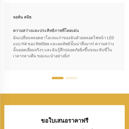
จอห์น สมิธ
ความสว่างและประสิทธิภาพที่โดดเด่น
ฉันเปลี่ยนหลอดฮาโลเจนเก่าของฉันด้วยหลอดไฟหน้า LED
แบบ H4 ของ RedSea และผลลัพธ์นั้นน่าทึ่งมาก! ความสว่าง
นั้นยอดเยี่ยมจริงๆ และฉันรู้สึกปลอดภัยยิ่งขึ้นขณะขับขี่ใน
เวลากลางคืน ขอแนะนำอย่างยิ่ง!
ขอใบเสนอราคาฟรี