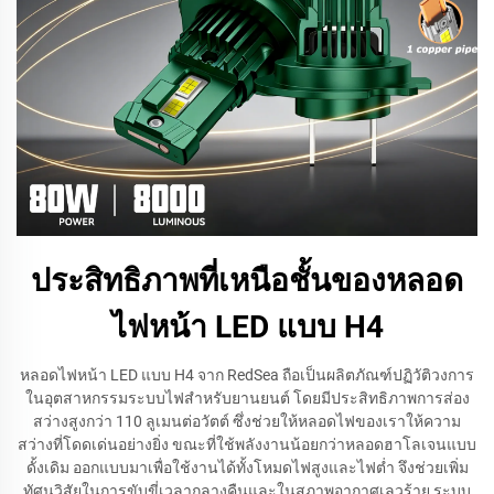
ประสิทธิภาพที่เหนือชั้นของหลอด
ไฟหน้า LED แบบ H4
หลอดไฟหน้า LED แบบ H4 จาก RedSea ถือเป็นผลิตภัณฑ์ปฏิวัติวงการ
ในอุตสาหกรรมระบบไฟสำหรับยานยนต์ โดยมีประสิทธิภาพการส่อง
สว่างสูงกว่า 110 ลูเมนต่อวัตต์ ซึ่งช่วยให้หลอดไฟของเราให้ความ
สว่างที่โดดเด่นอย่างยิ่ง ขณะที่ใช้พลังงานน้อยกว่าหลอดฮาโลเจนแบบ
ดั้งเดิม ออกแบบมาเพื่อใช้งานได้ทั้งโหมดไฟสูงและไฟต่ำ จึงช่วยเพิ่ม
ทัศนวิสัยในการขับขี่เวลากลางคืนและในสภาพอากาศเลวร้าย ระบบ