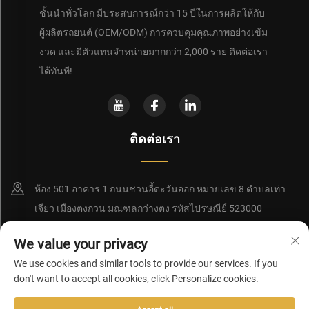
ชั้นนำทั่วโลก มีประสบการณ์กว่า 15 ปีในการผลิตให้กับ
ผู้ผลิตรถยนต์ (OEM/ODM) การควบคุมคุณภาพอย่างเข้ม
งวด และมีตัวแทนจำหน่ายมากกว่า 2,000 ราย ติดต่อเรา
ได้ทันที!
ติดต่อเรา
ห้อง 501 อาคาร 1 ถนนชวนอี้ตะวันออก หมายเลข 8 ตำบลเท่า
เจียว เมืองตงกวน มณฑลกว่างตง รหัสไปรษณีย์ 523000
+86-15362852350
We value your privacy
We use cookies and similar tools to provide our services. If you
[email protected]
don't want to accept all cookies, click Personalize cookies.