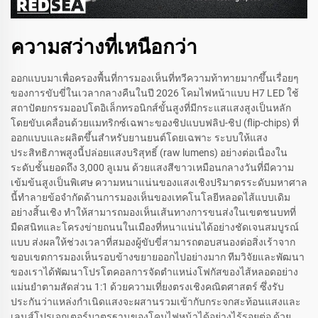
ความสว่างที่เหนือกว่า
ออกแบบมาเพื่อครองพื้นที่การมองเห็นที่ทวีความท้าทายมากขึ้นเรื่อยๆ
ของการขับขี่ในเวลากลางคืนในปี 2026 โคมไฟหน้าแบบ H7 LED ใช้
สถาปัตยกรรมออปโตอิเล็กทรอนิกส์ขั้นสูงที่มีกระแสแสงสูงเป็นหลัก
โดยขับเคลื่อนด้วยแมทริกซ์เฉพาะของชิปแบบฟลิป-ชิป (flip-chips) ที่
ออกแบบและผลิตขึ้นสำหรับยานยนต์โดยเฉพาะ ระบบให้แสง
ประสิทธิภาพสูงนี้ปล่อยแสงบริสุทธิ์ (raw lumens) อย่างต่อเนื่องใน
ระดับชั้นยอดถึง 3,000 ลูเมน ด้วยแสงสีขาวเหมือนกลางวันที่มีความ
เข้มข้นสูงเป็นพิเศษ ความหนาแน่นของแสงเชิงปริมาตรระดับมหาศาล
นี้ทำลายข้อจำกัดด้านการมองเห็นของเทคโนโลยีหลอดไส้แบบเดิม
อย่างสิ้นเชิง ทำให้สามารถมองเห็นเส้นทางการขนส่งในเขตชนบทที่
มืดสนิทและโครงข่ายถนนในเมืองที่หนาแน่นได้อย่างชัดเจนสมบูรณ์
แบบ ส่งผลให้ช่วงเวลาที่สมองผู้ขับขี่สามารถตอบสนองต่อสิ่งเร้าจาก
ขอบเขตการมองเห็นรอบข้างขยายออกไปอย่างมาก ทีมวิจัยและพัฒนา
ของเราได้พัฒนาโปรโตคอลการจัดตำแหน่งโฟกัสของไส้หลอดอย่าง
แม่นยำตามสัดส่วน 1:1 ด้วยความเที่ยงตรงเชิงคณิตศาสตร์ ซึ่งรับ
ประกันว่าแหล่งกำเนิดแสงจะผสานรวมเข้ากับกระจกสะท้อนแสงและ
เลนส์โปรเจกเตอร์มาตรฐานของโคมไฟหน้าได้อย่างไร้รอยต่อ ด้วย