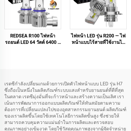
REDSEA R100 ไฟหน้า
ไฟหน้า LED รุ่น R200 — ไฟ
รถยนต์ LED 64 วัตต์ 6400 ลู
หน้าแบบไร้สายที่ใช้งานได้
เมน
ทันที (Plug-and-Play)
ขนาดเท่ากับหลอดฮาโลเจน
1:1 เฉพาะของ RedSea
เรดซีกำลังเปลี่ยนเกมด้วยการเปิดตัวไฟหน้าแบบ LED รุ่น H7
ซึ่งถือเป็นหนึ่งในผลิตภัณฑ์ระบบแสงสำหรับยานยนต์ที่ดีที่สุด
ในตลาด เรดซีมุ่งมั่นที่จะก้าวหน้าและสร้างความเป็นเลิศ เรา
เน้นการพัฒนาการออกแบบผลิตภัณฑ์ให้ทันสมัยตามความ
ต้องการที่เปลี่ยนแปลงไปของอุตสาหกรรมยานยนต์ ผลิตภัณฑ์
ของเราผลิตขึ้นโดยใช้เทคโนโลยีการผลิตขั้นสูง ซึ่งช่วยให้
สามารถควบคุมความแม่นยำในการผลิตและตรวจสอบ
คุณภาพอย่างเข้มงวด โดยใช้วัสดุคุณภาพสูงจากผู้จัดจำหน่าย