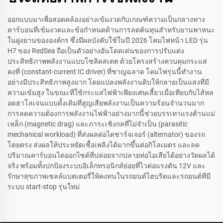
ออกแบบมาเพื่อสอดคล้องอย่างเข้มงวดกับเกณฑ์ความเป็นกลางทาง
คาร์บอนที่เข้มงวดและข้อกำหนดด้านการลดต้นทุนสำหรับยานพาหนะ
ในฝูงยานขององค์กร ซึ่งมีผลบังคับใช้ในปี 2026 โคมไฟหน้า LED รุ่น
H7 ของ RedSea ถือเป็นตัวอย่างอันโดดเด่นของการปรับแต่ง
ประสิทธิภาพพลังงานแบบโซลิดสเตต ด้วยโครงสร้างควบคุมกระแส
คงที่ (constant-current IC driver) ที่ชาญฉลาด โคมไฟรุ่นนี้ทำงาน
อย่างมีประสิทธิภาพสูงมาก โดยแปลงพลังงานดิบให้กลายเป็นแสงที่มี
ความเข้มสูง ในขณะที่ใช้กระแสไฟฟ้าเพียงเศษเสี้ยวเมื่อเทียบกับไส้หล
อดฮาโลเจนแบบดั้งเดิมที่สูญเสียพลังงานเป็นความร้อนจำนวนมาก
การลดความต้องการพลังงานไฟฟ้าอย่างมากนี้ช่วยบรรเทาแรงต้านแม่
เหล็ก (magnetic drag) และภาระเชิงกลที่ไม่จำเป็น (parasitic
mechanical workload) ที่ส่งผลต่อไดชาร์จเจอร์ (alternator) ของรถ
โดยตรง ส่งผลให้ประหยัดเชื้อเพลิงได้มากขึ้นต่อกิโลเมตร และลด
ปริมาณคาร์บอนไดออกไซด์ที่ปล่อยจากปลายท่อไอเสียได้อย่างวัดผลได้
จริง พร้อมทั้งปกป้องระบบอิเล็กทรอนิกส์ย่อยที่ไวต่อแรงดัน 12V และ
รักษาสุขภาพเซลล์แบตเตอรี่ให้คงทนในรถยนต์ไฮบริดและรถยนต์ที่มี
ระบบ start-stop รุ่นใหม่