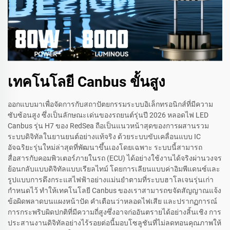
เทคโนโลยี Canbus ขั้นสูง
ออกแบบมาเพื่อจัดการกับสถาปัตยกรรมระบบอิเล็กทรอนิกส์ที่มีความ
ซับซ้อนสูง ซึ่งเป็นลักษณะเด่นของรถยนต์รุ่นปี 2026 หลอดไฟ LED
Canbus รุ่น H7 ของ RedSea ถือเป็นแนวหน้าสุดของการผสานรวม
ระบบดิจิทัลในยานยนต์อย่างแท้จริง ด้วยระบบขับเคลื่อนแบบ IC
อัจฉริยะรุ่นใหม่ล่าสุดที่พัฒนาขึ้นเองโดยเฉพาะ ระบบนี้สามารถ
สื่อสารกับคอมพิวเตอร์ภายในรถ (ECU) ได้อย่างใช้งานได้จริงผ่านวงจร
ย้อนกลับแบบดิจิทัลแบบเรียลไทม์ โดยการเลียนแบบค่าอิมพีแดนซ์และ
รูปแบบการดึงกระแสไฟฟ้าอย่างแม่นยำตามที่ระบบฮาโลเจนรุ่นเก่า
กำหนดไว้ ทำให้เทคโนโลยี Canbus ของเราสามารถขจัดสัญญาณแจ้ง
ข้อผิดพลาดบนแผงหน้าปัด คำเตือนว่าหลอดไฟเสีย และปรากฏการณ์
การกระพริบผิดปกติที่มีความถี่สูงซึ่งอาจก่ออันตรายได้อย่างสิ้นเชิง การ
ประสานงานดิจิทัลอย่างไร้รอยต่อนี้มอบโซลูชันที่ไม่ลดทอนคุณภาพให้