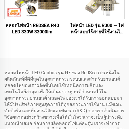
หลอดไฟหน้า REDSEA R40
ไฟหน้า LED รุ่น R300 — ไฟ
LED 330W 33000lm
หน้าแบบไร้สายที่ใช้งานได้
ทันที (Plug-and-Play)
ขนาดเท่ากับหลอดฮาโลเจน
1:1 เฉพาะของ RedSea
หลอดไฟหน้า LED Canbus รุ่น H7 ของ RedSea เป็นหนึ่งใน
ผลิตภัณฑ์ที่ดีที่สุดในอุตสาหกรรมระบบแสงสำหรับยานยนต์
หลอดไฟของเราผลิตขึ้นโดยใช้เทคนิคการผลิตและ
เทคโนโลยีล่าสุด เพื่อให้เกินมาตรฐานที่กำหนดไว้ใน
อุตสาหกรรมยานยนต์ หลอดไฟของเราได้รับการออกแบบมา
ให้มีประสิทธิภาพสูงสุดภายใต้ทุกสภาวะการใช้งาน แม้ขณะ
ขับขี่จริง และทีมงานวิจัยและพัฒนา (R&D) ของเราดำเนินการ
วิจัยตลาดอย่างกว้างขวางเพื่อให้มั่นใจว่าเราจะเป็นผู้นำระดับ
แนวหน้าเสมอ ก่อนการผลิตหลอดไฟแต่ละรุ่น เราจะทำการ