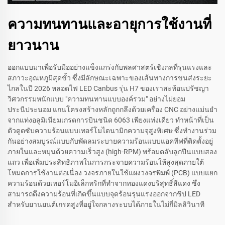
ความทนทานและอายุการใช้งานที่
ยาวนาน
ออกแบบมาเพื่อรับมืออย่างแข็งแกร่งกับพลศาสตร์เชิงกลที่รุนแรงและ
สภาวะอุณหภูมิสุดขั้ว ซึ่งมีลักษณะเฉพาะของเส้นทางการขนส่งระยะ
ไกลในปี 2026 หลอดไฟ LED Canbus รุ่น H7 ของเราสะท้อนปรัชญา
วิศวกรรมหนักแบบ "ความทนทานแบบองค์รวม" อย่างไม่ยอม
ประนีประนอม แกนโครงสร้างหลักถูกกลึงด้วยเครื่อง CNC อย่างแม่นยำ
จากแท่งอลูมิเนียมเกรดการบินชนิด 6063 เพียงแท่งเดียว ทำหน้าที่เป็น
ตัวดูดซับความร้อนแบบเทอร์โมไดนามิกความจุสูงพิเศษ ซึ่งทำงานร่วม
กันอย่างสมบูรณ์แบบกับพัดลมระบายความร้อนแบบแอคทีฟที่ติดตั้งอยู่
ภายในและหมุนด้วยความเร็วสูง (high-RPM) พร้อมตลับลูกปืนแบบสอง
แถว เพื่อเพิ่มประสิทธิภาพในการกระจายความร้อนให้สูงสุดภายใต้
โหมดการใช้งานต่อเนื่อง วงจรภายในใช้แผงวงจรพิมพ์ (PCB) แบบแยก
ความร้อนด้วยเทอร์โมอิเล็กทริกที่ทำจากทองแดงบริสุทธิ์สีแดง ซึ่ง
สามารถดึงความร้อนที่เกิดขึ้นแบบจุดร้อนรุนแรงออกจากชิป LED
สำหรับยานยนต์เกรดสูงที่อยู่ใจกลางระบบได้ภายในไม่กี่มิลลิวินาที