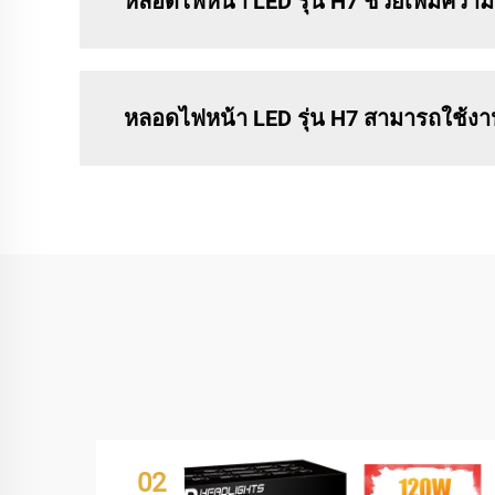
หลอดไฟหน้า LED รุ่น H7 ช่วยเพิ่มควา
หลอดไฟหน้า LED รุ่น H7 สามารถใช้งานไ
02