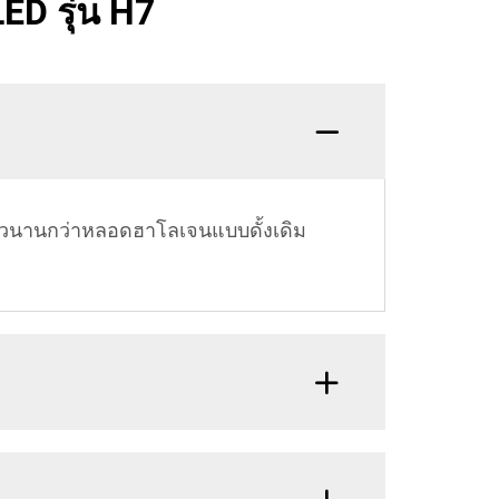
ED รุ่น H7
งยาวนานกว่าหลอดฮาโลเจนแบบดั้งเดิม