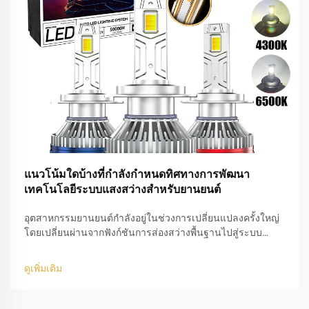
แนวโน้มใดบ้างที่กำลังกำหนดทิศทางการพัฒนา
เทคโนโลยีระบบแสงสว่างสำหรับยานยนต์
อุตสาหกรรมยานยนต์กำลังอยู่ในช่วงการเปลี่ยนแปลงครั้งใหญ่
โดยเปลี่ยนผ่านจากฟังก์ชันการส่องสว่างพื้นฐานไปสู่ระบบ
ความปลอดภัยอัจฉริยะที่ผสานรวมกันอย่างสมบูรณ์ ขณะที่การ
ออกแบบยานพาหนะมีความเรียบง่ายมากขึ้น และยานยนต์
ดูเพิ่มเติม
ไฟฟ้า (EV) ครองส่วนแบ่งตลาดอย่างเด่นชัด...