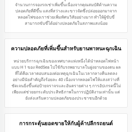
จำนวนการจองรถเช่าเพิ่มขึ้นเนื่องจากคุณสมบัติด้านความ
ปลอดภัยที่ดีขึ้น แสงที่สว่างและขาวจัดซึ่งปล่อยออกมาจาก
หลอดไฟของเราช่วยเพิ่มทัศนวิสัยอย่างมาก ทำให้ผู้ขับขี่
สามารถขับขี่ได้อย่างปลอดภัยในสภาพแสงน้อย
ความปลอดภัยที่เพิ่มขึ้นสำหรับยานพาหนะฉุกเฉิน
หน่วยบริการฉุกเฉินของเทศบาลแห่งหนึ่งได้นำหลอดไฟหน้า
แบบ H 1 ของ RedSea ไปใช้กับรถพยาบาลในฝูงยานของตน ผล
ที่ได้คือเวลาตอบสนองต่อเหตุฉุกเฉินในเวลากลางคืนลดลง
อย่างมีนัยสำคัญถึงร้อยละ 40 เนื่องจากหลอดไฟให้แสงสว่างที่
ชัดเจนยิ่งขึ้นต่อป้ายจราจรและอันตรายต่าง ๆ การอัปเกรดนี้ไม่
เพียงแต่ช่วยยกระดับประสิทธิภาพในการปฏิบัติงานเท่านั้น แต่
ยังส่งเสริมความปลอดภัยของประชาชนอีกด้วย
การกระตุ้นยอดขายให้กับผู้ค้าปลีกรถยนต์