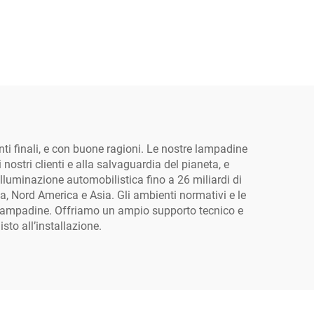
wireless plug-and-play
di dimensioni 1:1
esclusivo RedSea per
alogeno
enti finali, e con buone ragioni. Le nostre lampadine
ostri clienti e alla salvaguardia del pianeta, e
illuminazione automobilistica fino a 26 miliardi di
a, Nord America e Asia. Gli ambienti normativi e le
tre lampadine. Offriamo un ampio supporto tecnico e
sto all’installazione.