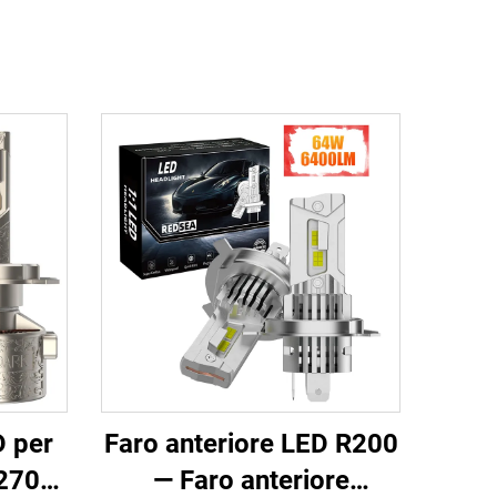
D per
Faro anteriore LED R200
 270W
— Faro anteriore