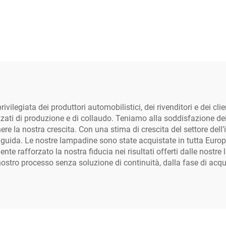
15000lm
27000 lm
vilegiata dei produttori automobilistici, dei rivenditori e dei cli
ati di produzione e di collaudo. Teniamo alla soddisfazione dei n
e la nostra crescita. Con una stima di crescita del settore dell’
 guida. Le nostre lampadine sono state acquistate in tutta Europ
ente rafforzato la nostra fiducia nei risultati offerti dalle nos
ostro processo senza soluzione di continuità, dalla fase di acqui