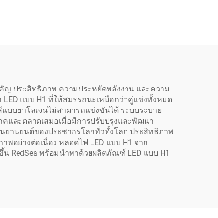
Play) ขนาดเท่ากับหลอด
ฮาโลเจน 1:1 เฉพาะของ
RedSea
ำคัญ ประสิทธิภาพ ความประหยัดพลังงาน และความ
LED แบบ H1 ที่ให้สมรรถนะเหนือกว่าคู่แข่งทั้งหมด
อดไส้แบบฮาโลเจนไม่สามารถแข่งขันได้ ระบบระบาย
โภคและตลาดเสมอเมื่อมีการปรับปรุงและพัฒนา
ยานยนต์ของประชากรโลกทั่วทั้งโลก ประสิทธิภาพ
ธิภาพอย่างต่อเนื่อง หลอดไฟ LED แบบ H1 จาก
ิ่มขึ้น RedSea พร้อมนำพาด้วยผลิตภัณฑ์ LED แบบ H1