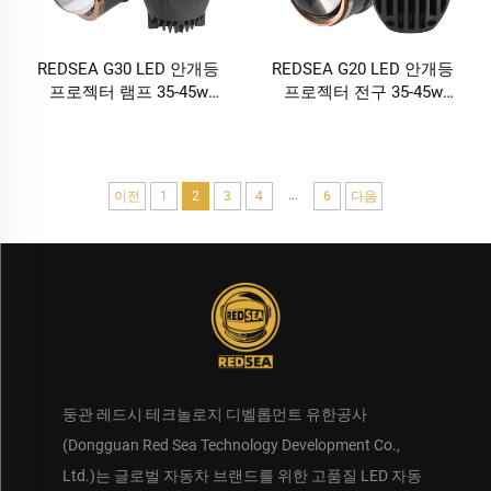
REDSEA G30 LED 안개등
REDSEA G20 LED 안개등
프로젝터 램프 35-45w
프로젝터 전구 35-45w
3500-4500lm
3500-4500lm
...
이전
1
2
3
4
6
다음
둥관 레드시 테크놀로지 디벨롭먼트 유한공사
(Dongguan Red Sea Technology Development Co.,
Ltd.)는 글로벌 자동차 브랜드를 위한 고품질 LED 자동