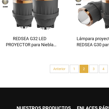
REDSEA G32 LED
Lámpara proyec
PROYECTOR para Niebla
REDSEA G30 par
Bombilla 35-55w 3500-
antiniebla 35-45
5500lm
4500 lm
Anterior
1
2
3
4
NUESTROS PRODUCTOS
ENLACES RÁP