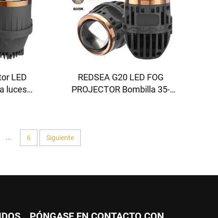
tor LED
REDSEA G20 LED FOG
a luces
PROJECTOR Bombilla 35-
 W 3500-
45w 3500-4500lm
...
6
Siguiente
IDOS
PÓNGASE EN CONTACTO CON