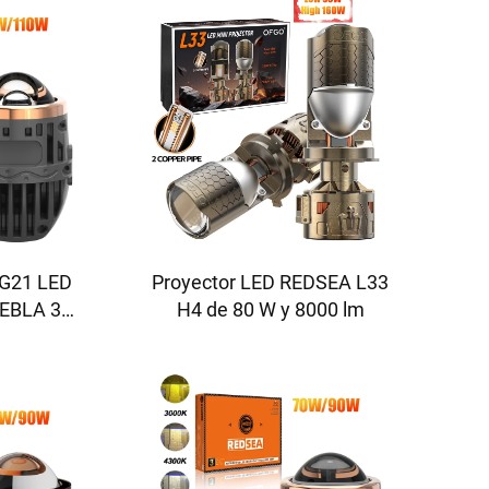
 G21 LED
Proyector LED REDSEA L33
EBLA 35-
H4 de 80 W y 8000 lm
00 lm