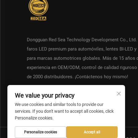
Dongguan Red Sea Technology Development Co., Ltd. 
faros LED premium para automóviles, lentes BI-LED y 
para marcas automotrices globales. Más de 15 años 
experiencia en OEM/ODM, control de calidad riguroso
de 2000 distribuidores. ¡Contáctenos hoy mismo!
We value your privacy
We use cookies and similar tools to provide our
services. If you don't want to accept all cookies, click
Personalize cookies.
Personalize cookies
Accept all