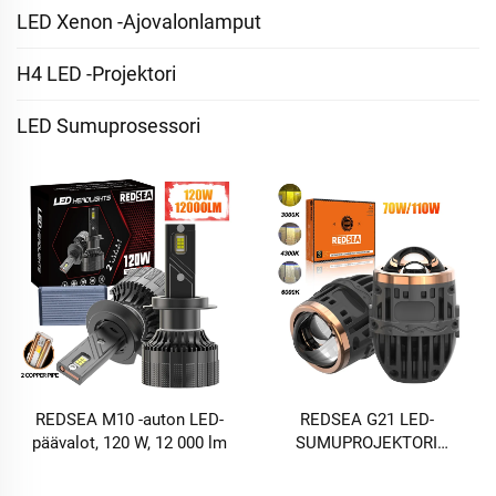
LED Xenon -ajovalonlamput
H4 LED -projektori
LED Sumuprosessori
REDSEA M10 -auton LED-
REDSEA G21 LED-
päävalot, 120 W, 12 000 lm
SUMUPROJEKTORI
Polttimo 35-55 w 3500-
5500 lm