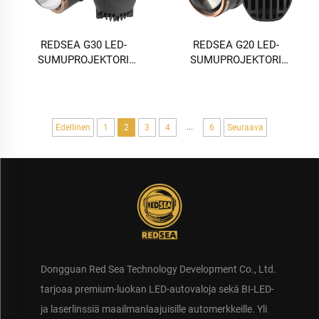
REDSEA G30 LED-
REDSEA G20 LED-
SUMUPROJEKTORI
SUMUPROJEKTORI
Lamppu 35-45 w 3500-4500
Lamppu 35–45 w 3500–
lm
4500 lm
...
Edellinen
1
2
3
4
6
Seuraava
Dongguan Red Sea Technology Development Co., Ltd.
tarjoaa premium-luokan LED-autovaloja sekä BI-LED-
ja laserlinssiä maailmanlaajuisille automerkkeille. Yli