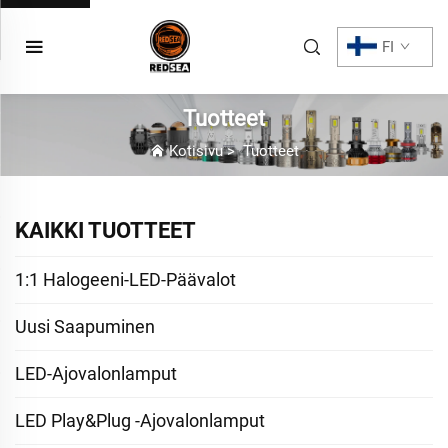
FI
Tuotteet
Kotisivu
>
Tuotteet
KAIKKI TUOTTEET
1:1 Halogeeni-LED-Päävalot
Uusi Saapuminen
LED-Ajovalonlamput
LED Play&Plug -ajovalonlamput