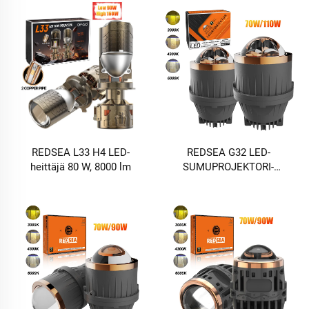
REDSEA L33 H4 LED-
REDSEA G32 LED-
heittäjä 80 W, 8000 lm
SUMUPROJEKTORI-
lamppu 35-55 W 3500-5500
lm