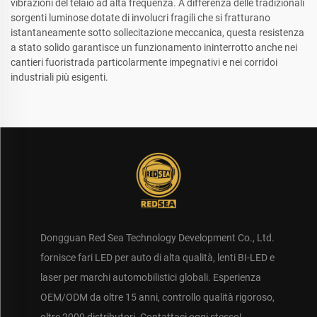
vibrazioni del telaio ad alta frequenza. A differenza delle tradizionali
sorgenti luminose dotate di involucri fragili che si fratturano
istantaneamente sotto sollecitazione meccanica, questa resistenza
a stato solido garantisce un funzionamento ininterrotto anche nei
cantieri fuoristrada particolarmente impegnativi e nei corridoi
industriali più esigenti.
Dongguan Red Sea Technology Development Co., Ltd.
fornisce fari LED per auto di alta qualità, lenti BI-LED e
laser per marchi automobilistici globali. Esperienza
OEM/ODM da oltre 15 anni, controllo qualità rigoroso,