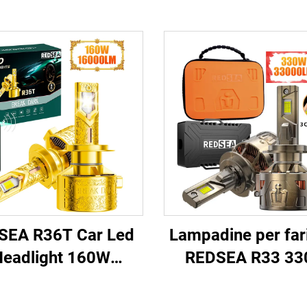
SEA R36T Car Led
Lampadine per far
eadlight 160W
REDSEA R33 3
16000lm
33000lm