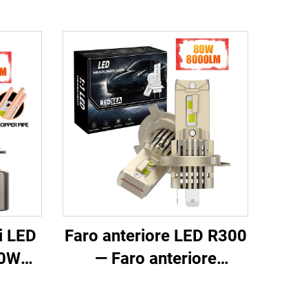
i LED
Faro anteriore LED R300
30W
— Faro anteriore
wireless plug-and-play
di dimensioni 1:1