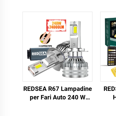
REDSEA R67 Lampadine
RED
per Fari Auto 240 W
H
24000 lm