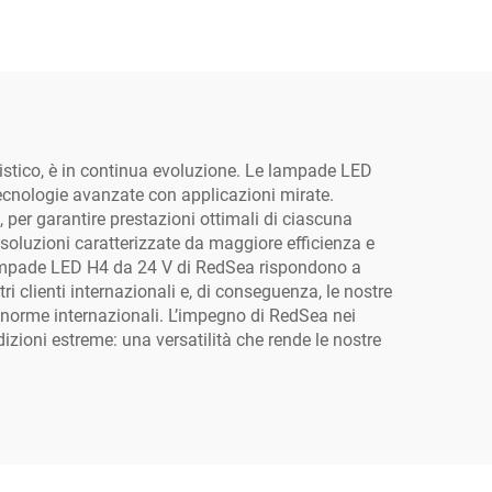
esclusivo RedSea per
alogeno
listico, è in continua evoluzione. Le lampade LED
ecnologie avanzate con applicazioni mirate.
, per garantire prestazioni ottimali di ciascuna
 soluzioni caratterizzate da maggiore efficienza e
le lampade LED H4 da 24 V di RedSea rispondono a
i clienti internazionali e, di conseguenza, le nostre
e norme internazionali. L’impegno di RedSea nei
ndizioni estreme: una versatilità che rende le nostre