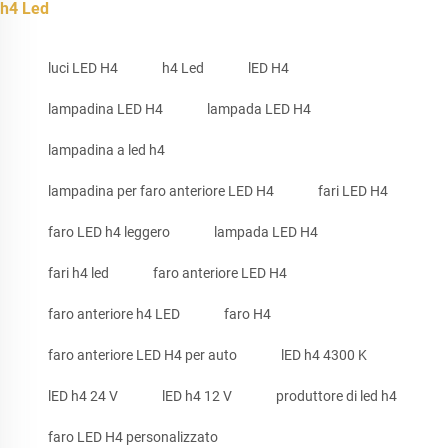
h4 Led
luci LED H4
h4 Led
lED H4
lampadina LED H4
lampada LED H4
lampadina a led h4
lampadina per faro anteriore LED H4
fari LED H4
faro LED h4 leggero
lampada LED H4
fari h4 led
faro anteriore LED H4
faro anteriore h4 LED
faro H4
faro anteriore LED H4 per auto
lED h4 4300 K
lED h4 24 V
lED h4 12 V
produttore di led h4
faro LED H4 personalizzato