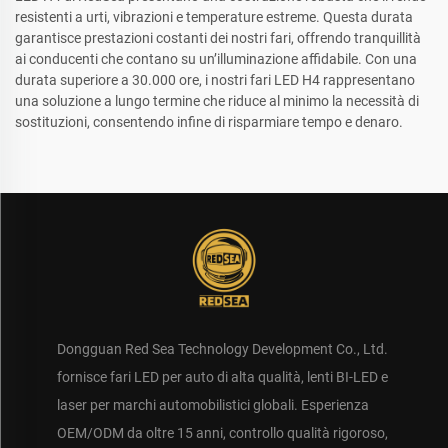
resistenti a urti, vibrazioni e temperature estreme. Questa durata
garantisce prestazioni costanti dei nostri fari, offrendo tranquillità
ai conducenti che contano su un’illuminazione affidabile. Con una
durata superiore a 30.000 ore, i nostri fari LED H4 rappresentano
una soluzione a lungo termine che riduce al minimo la necessità di
sostituzioni, consentendo infine di risparmiare tempo e denaro.
Dongguan Red Sea Technology Development Co., Ltd.
fornisce fari LED per auto di alta qualità, lenti BI-LED e
laser per marchi automobilistici globali. Esperienza
OEM/ODM da oltre 15 anni, controllo qualità rigoroso,