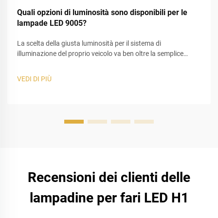
Quali opzioni di luminosità sono disponibili per le
lampade LED 9005?
La scelta della giusta luminosità per il sistema di
illuminazione del proprio veicolo va ben oltre la semplice
selezione del valore più alto indicato sulla confezione. In
qualità di esperti nell’illuminazione automobilistica,
VEDI DI PIÙ
osserviamo spesso guidatori in difficoltà nel bilanciare
visibilità e sicurezza stradale. Le lampade LED 9005...
Recensioni dei clienti delle
lampadine per fari LED H1