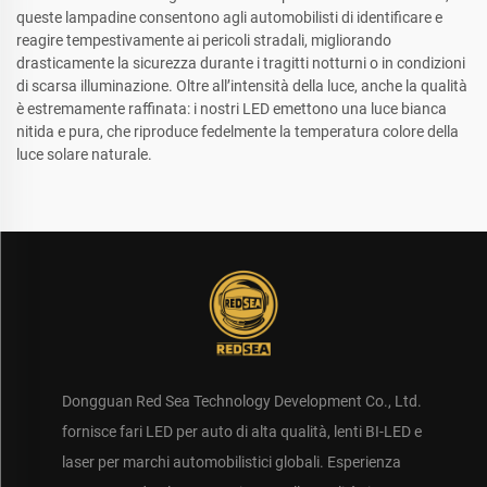
queste lampadine consentono agli automobilisti di identificare e
reagire tempestivamente ai pericoli stradali, migliorando
drasticamente la sicurezza durante i tragitti notturni o in condizioni
di scarsa illuminazione. Oltre all’intensità della luce, anche la qualità
è estremamente raffinata: i nostri LED emettono una luce bianca
nitida e pura, che riproduce fedelmente la temperatura colore della
luce solare naturale.
Dongguan Red Sea Technology Development Co., Ltd.
fornisce fari LED per auto di alta qualità, lenti BI-LED e
laser per marchi automobilistici globali. Esperienza