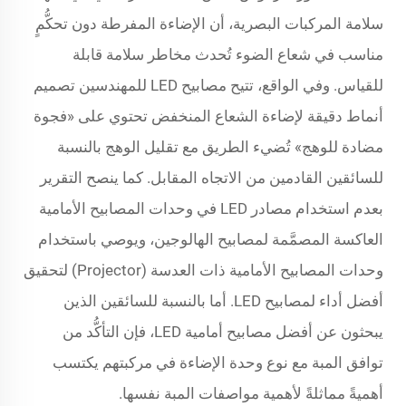
سلامة المركبات البصرية، أن الإضاءة المفرطة دون تحكُّمٍ
مناسب في شعاع الضوء تُحدث مخاطر سلامة قابلة
للقياس. وفي الواقع، تتيح مصابيح LED للمهندسين تصميم
أنماط دقيقة لإضاءة الشعاع المنخفض تحتوي على «فجوة
مضادة للوهج» تُضيء الطريق مع تقليل الوهج بالنسبة
للسائقين القادمين من الاتجاه المقابل. كما ينصح التقرير
بعدم استخدام مصادر LED في وحدات المصابيح الأمامية
العاكسة المصمَّمة لمصابيح الهالوجين، ويوصي باستخدام
وحدات المصابيح الأمامية ذات العدسة (Projector) لتحقيق
أفضل أداء لمصابيح LED. أما بالنسبة للسائقين الذين
يبحثون عن أفضل مصابيح أمامية LED، فإن التأكُّد من
توافق المبة مع نوع وحدة الإضاءة في مركبتهم يكتسب
أهميةً مماثلةً لأهمية مواصفات المبة نفسها.