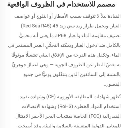
مصمم للاستخدام في الظروف الواقعية
القيادة ليلاً لا تتوقف بسبب الأمطار أو الثلوج أو عواصف
الغبار. ويحمل طراز ريد سي ريد 45 (Red Sea R45)
تصنيف مقاومة الماء والغبار IP68، ما يعني أنه محميٌّ
بالكامل ضد دخول الغبار ويمكنه التحمُّلِ الغمر المستمر في
الماء. وتكفل هذه الدرجة من الإغلاق البيئي تشغيلًا موثوقًا
به بغضّ النظر عن الظروف الجوية — وهي اعتبارٌ جوهريٌّ
بالنسبة إلى السائقين الذين يتنقّلون يوميًّا في جميع
الفصول.
تُظهر شهادات المطابقة الأوروبية (CE) وشهادة تقييد
استخدام المواد الخطرة (RoHS) وشهادة الاتصالات
الفيدرالية (FCC) الخاصة بمنتجات البحر الأحمر الامتثال
للمعايير الدولية المتعلقة بالسلامة والبيئة. وقد أصبحت