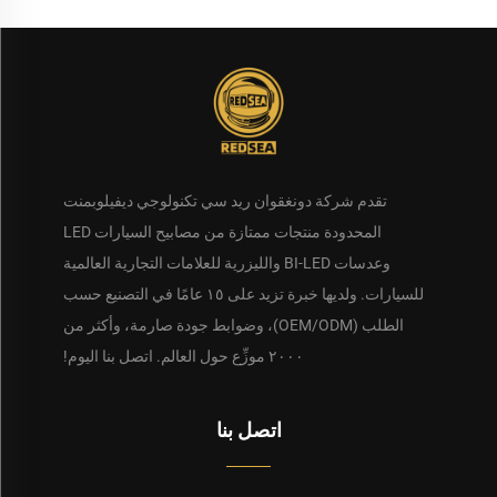
تقدم شركة دونغقوان ريد سي تكنولوجي ديفيلوبمنت
المحدودة منتجات ممتازة من مصابيح السيارات LED
وعدسات BI-LED والليزرية للعلامات التجارية العالمية
للسيارات. ولديها خبرة تزيد على ١٥ عامًا في التصنيع حسب
الطلب (OEM/ODM)، وضوابط جودة صارمة، وأكثر من
٢٠٠٠ موزِّع حول العالم. اتصل بنا اليوم!
اتصل بنا