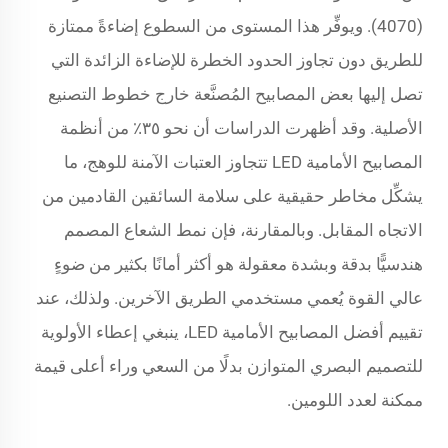
(4070). ويوفِّر هذا المستوى من السطوع إضاءةً ممتازة
للطريق دون تجاوز الحدود الخطرة للإضاءة الزائدة التي
تصل إليها بعض المصابيح المُصنَّعة خارج خطوط التصنيع
الأصلية. وقد أظهرت الدراسات أن نحو ٣٥٪ من أنظمة
المصابيح الأمامية LED تتجاوز العتبات الآمنة للوهج، ما
يشكِّل مخاطر حقيقية على سلامة السائقين القادمين من
الاتجاه المقابل. وبالمقارنة، فإن نمط الشعاع المصمم
هندسيًّا بدقة وبشدة معقولة هو أكثر أمانًا بكثير من ضوءٍ
عالي القوة يُعمي مستخدمي الطريق الآخرين. ولذلك، عند
تقييم أفضل المصابيح الأمامية LED، ينبغي إعطاء الأولوية
للتصميم البصري المتوازن بدلًا من السعي وراء أعلى قيمة
ممكنة لعدد اللومين.