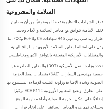
الشهادات الصناعية: ضمانٌ لكَ على
السلامة والمشروعية
توفر الشهادات التنظيمية تحققًا موضوعيًّا من أن مصابيح
LED الأمامية تتوافق مع معايير السلامة والأداء. ويحمل
طراز ريد سي ريد سِي R45 شهادات CE وRoHS وFCC، ما
يدل على امتثاله لمعايير السلامة الأوروبية واللوائح البيئية
والمتطلبات الأمريكية المتعلقة بالتوافق الكهرومغناطيسي.
تحدد وزارة النقل الأمريكية (DOT) والمعايير الصادرة عن
جمعية مهندسي السيارات (SAE) متطلبات نمط الحزمة
الضوئية وشدة الإضاءة وزاوية التثبيت للإضاءة المسموح بها
على الطرق. وتضع المعايير الأوروبية ECE R112 تركيزًا
إضافيًّا على شكل الحزمة الضوئية وأداء مقاومة الوهج.
ويساعد فهم هذه المعايير السائقين على اتخاذ قراراتٍ