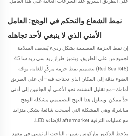
على الطريق السريع عند السرعات العالية على هذا العامل.
نمط الشعاع والتحكم في الوهج: العامل
الأمني الذي لا ينبغي لأحد تجاهله
إن نمط الحزمة المصممة بشكل رديء يُضعف السلامة
لجميع من على الطريق. ويتميز طراز ريد سي ريد سا 45
(Red Sea R45) بتصميم نمط حزمة مركّزٍ للغاية، يوجّه
الضوء بدقة إلى المكان الذي تحتاجه فيه—أي على الطريق
أمامك—مع تقليل التشتت نحو الأعلى أو الجانبين إلى أدنى
حدٍّ ممكن. ويتناول هذا النهج التصميمي مشكلة الوهج
مباشرةً، وهي المشكلة التي أصبحت شائعةً بشكل متزايد
مع عمليات الترقية aftermarket للإضاءة LED.
يلاحظ الدكتور ماركوس تشين، الباحث الرئيسي في معهد