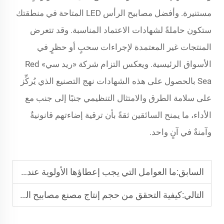
مستنيرة. وأفضل مصابيح الرأس LED المتاحة في منطقتك
ستكون حاملةً لشهادات الاعتماد المناسبة. وقد تتعرض
المنتجات غير المعتمدة لإجراءات سحبٍ أو حظرٍ في
الأسواق الرئيسية. ويعكس التزام شركة «ريد سي» Red
Sea بالحصول على هذه الشهادات نهج التصنيع الذي يُركِّز
على سلامة الطرق والامتثال التنظيمي جنبًا إلى جنب مع
الأداء، ما يمنح السائقين ثقةً بأن ترقية إضاءتهم قانونيةٌ
وآمنةٌ في آنٍ واحد.
السابق:
ما العوامل التي يجب إعطاؤها الأولوية عند اختيار أفضل لمبة LED من نوع H11؟
التالي:
كيفية التحقق من حجم إنتاج مصنع مصابيح السيارات؟