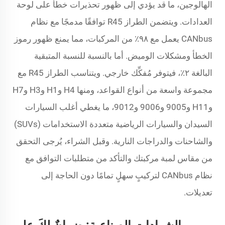
الهالوجين، ما قد يؤدي إلى ظهور تحذيرات خطأ على لوحة
العدادات. ويتضمن الطراز R45 توافقًا مدمجًا مع نظام
CANbus يعمل مع ٩٨٪ من المركبات، مما يمنع ظهور رموز
الخطأ ومشكلات الوميض. أما بالنسبة للنسبة المتبقية
البالغة ٢٪، فيتوفر مُفكِّك خارجي. ويتناسب الطراز R45 مع
مجموعة واسعة من أنواع القواعد، ومنها H4 وH1 وH3 وH7
وH11 و9005 و9006 و9012، ما يغطي أغلب السيارات
السيدان والسيارات الرياضية متعددة الاستخدامات (SUVs)
والشاحنات والدراجات النارية. وقبل الشراء، يُرجى التحقق
من مقاس لمبة مركبتك والتأكد من متطلبات التوافق مع
نظام CANbus لتركيبٍ سهلٍ تمامًا دون الحاجة إلى
تعديلات.