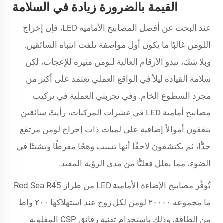
القيمة بالضرورة زيادة في السلامة
عند البحث عن أفضل المصابيح الأمامية LED، فإن إخراج
اللومن غالبًا ما يكون أول مواصفة تلفت انتباه السائقين.
وبلا شك، تبدو الأرقام العالية للومن مثيرة للإعجاب، لكن
سلامة القيادة ليلاً في الواقع العملي تعتمد على أكثر من
مجرد السطوع الخام. وفي تجربتي العملية في تركيب
مصابيح أمامية LED في عشرات المركبات، رأيتُ سائقين
ينفقون أموالاً إضافية على لمبات ذات إخراج لومن مرتفع
جدًّا، ثم يكتشفون لاحقًا أنها تسبب وهجًا مفرطًا وتشتتًا في
الضوء، مما يقلل فعليًّا من مدى الرؤية المفيد.
تُوفِّر مصابيح الإضاءة الأمامية LED من طراز Red Sea R45
ما مجموعه ٢٠٠٠٠ لومن لكل زوج عند استهلاكها ٢٠٠ واط
من الطاقة، وذلك باستخدام تقنية رقائق CSP المقلوبة