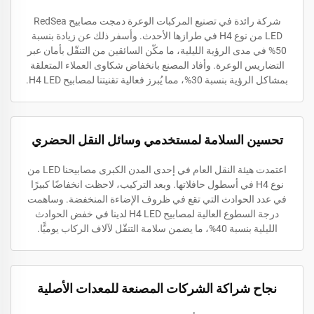
شركة رائدة في تصنيع المركبات الوعرة دمجت مصابيح RedSea
LED من نوع H4 في طرازها الأحدث. وأسفر ذلك عن زيادة بنسبة
50% في مدى الرؤية الليلية، ما مكّن السائقين من التنقّل بأمان عبر
التضاريس الوعرة. وأفاد المصنع بانخفاض شكاوى العملاء المتعلقة
بمشاكل الرؤية بنسبة 30%، مما يُبرز فعالية تقنيتنا لمصابيح H4 LED.
تحسين السلامة لمستخدمي وسائل النقل الحضري
اعتمدت هيئة النقل العام في إحدى المدن الكبرى مصابيحنا LED من
نوع H4 في أسطول حافلاتها. وبعد التركيب، لاحظت انخفاضًا كبيرًا
في عدد الحوادث التي تقع في ظروف الإضاءة المنخفضة. وساهمت
درجة السطوع العالية لمصابيح H4 LED لدينا في خفض الحوادث
الليلية بنسبة 40%، ما يضمن سلامة التنقّل لآلاف الركاب يوميًّا.
نجاح شراكة الشركات المصنعة للمعدات الأصلية