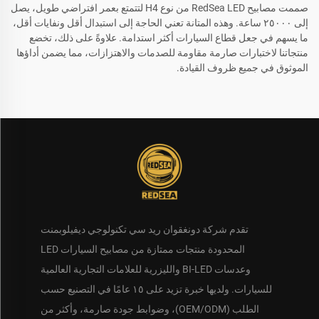
صممت مصابيح RedSea LED من نوع H4 لتتمتع بعمر افتراضي طويل، يصل
إلى ٢٥٠٠٠ ساعة. وهذه المتانة تعني الحاجة إلى استبدال أقل ونفايات أقل،
ما يسهم في جعل قطاع السيارات أكثر استدامة. علاوةً على ذلك، تخضع
منتجاتنا لاختبارات صارمة مقاومة للصدمات والاهتزازات، مما يضمن أداؤها
الموثوق في جميع ظروف القيادة.
تقدم شركة دونغقوان ريد سي تكنولوجي ديفيلوبمنت
المحدودة منتجات ممتازة من مصابيح السيارات LED
وعدسات BI-LED والليزرية للعلامات التجارية العالمية
للسيارات. ولديها خبرة تزيد على ١٥ عامًا في التصنيع حسب
الطلب (OEM/ODM)، وضوابط جودة صارمة، وأكثر من