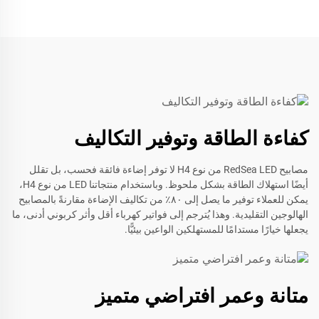
كفاءة الطاقة وتوفير التكاليف
مصابيح RedSea LED من نوع H4 لا توفر إضاءة فائقة فحسب، بل تقلل
أيضًا استهلاك الطاقة بشكل ملحوظ. وباستخدام منتجاتنا LED من نوع H4،
يمكن للعملاء توفير ما يصل إلى ٨٠٪ من تكاليف الإضاءة مقارنةً بالمصابيح
الهالوجين التقليدية. وهذا يُترجم إلى فواتير كهرباء أقل وأثر كربوني أدنى، ما
يجعلها خيارًا مستدامًا للمستهلكين الواعين بيئيًّا.
متانة وعمر افتراضي متميز