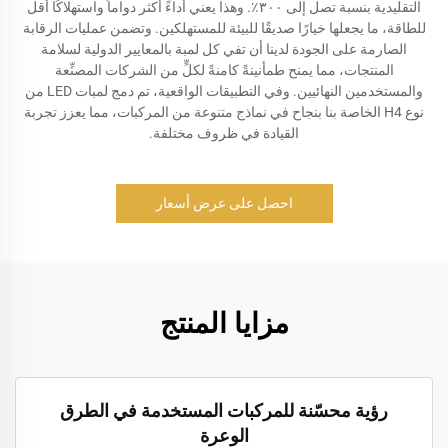
التقليدية بنسبة تصل إلى ٣٠٠٪. وهذا يعني أداءً أكثر دواماً واستهلاكًا أقل
للطاقة، ما يجعلها خيارًا صديقًا للبيئة للمستهلكين. وتضمن عمليات الرقابة
الصارمة على الجودة لدينا أن تفي كل لمبة بالمعايير الدولية لسلامة
المنتجات، مما يمنح طمأنينةً كامنةً لكلٍّ من الشركات المصنِّعة
والمستخدمين النهائيين. وفي التطبيقات الواقعية، تم دمج لمبات LED من
نوع H4 الخاصة بنا بنجاح في نماذج متنوعة من المركبات، مما يعزز تجربة
القيادة في ظروف مختلفة.
احصل على عرض أسعار
مزايا المنتج
رؤية محسّنة للمركبات المستخدمة في الطرق
الوعرة