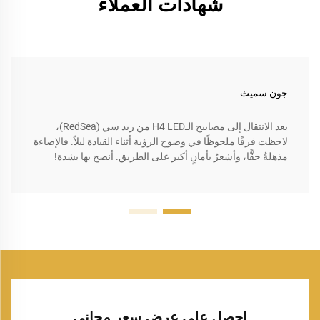
شهادات العملاء
جون سميث
بعد الانتقال إلى مصابيح الـH4 LED من ريد سي (RedSea)،
لاحظت فرقًا ملحوظًا في وضوح الرؤية أثناء القيادة ليلاً. فالإضاءة
مذهلةٌ حقًّا، وأشعرُ بأمانٍ أكبر على الطريق. أنصح بها بشدة!
احصل على عرض سعر مجاني