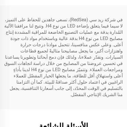
في شركة ريد سي (RedSea)، نسعى جاهدين للحفاظ على التميز،
لا سيما فيما يتعلق بإضاءة LED من نوع H4. وتتيح لنا مرافقنا الآلية
المُدارة بدقة مع عمليات التصنيع الخاضعة للمراقبة المشددة إنتاج
مصابيح LED من نوع H4 بدقة عالية وباستخدام مواد ذات جودة
أعلى. وعلى عكس منافسينا، تتحمل موادنا درجات حرارة
واهتزازات أكبر، ما يجعل مصابيحنا مثاليةً لجميع قطاعات
السيارات. ونقدّر عملاءنا، ولذلك فإن دمج أبحاثنا وتطويرنا يساعدنا
في تحسين عروضنا من المصابيح من خلال دراسة اتجاهات السوق
ومراجعات العملاء. وتتميّز مصابيح LED من نوع H4 لدينا بأداءٍ
أعلى واستهلاكٍ أقل للطاقة، ما يجعلها الخيار المفضّل للعملاء
الراغبين في اعتماد حلول أكثر صداقةً للبيئة. كما أن التزامنا
بالتسليم في الوقت المحدّد، إلى جانب أسعارنا التنافسية، يجعل
منا الشريك الإنتاجي المفضّل.
الأسئلة الشائعة