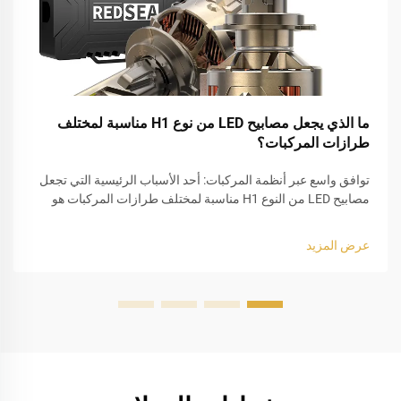
ما الذي يجعل مصابيح LED من نوع H1 مناسبة لمختلف
طرازات المركبات؟
توافق واسع عبر أنظمة المركبات: أحد الأسباب الرئيسية التي تجعل
مصابيح LED من النوع H1 مناسبة لمختلف طرازات المركبات هو
تصميم قاعدتها الموحَّد. وفي عمليات ترقية الإضاءة في السيارات،
تُستخدم لمبات H1 على نطاق واسع في كلٍّ من إضاءة الحزمة
عرض المزيد
المنخفضة وإضاءة الحزمة العالية...