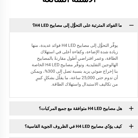
ما الفوائد المترتبة على التحوُّل إلى مصابيح H4 LED؟
يوفِّر التحوُّل إلى مصابيح H4 LED فوائد عديدة، منها
زيادة شدة الإضاءة، وكفاءة أعلى في استهلاك
الطاقة، وعمر افتراضي أطول مقارنةً بالمصابيح
الهالوجين التقليدية. وتوفِّر مصابيح H4 LED الخاصة
بنا إخراج ضوئي يزيد بنسبة تصل إلى 300%، ويمكن
أن تدوم حتى 25,000 ساعة، ما يقلِّل بشكلٍ كبيرٍ
من تكاليف الاستبدال واستهلاك الطاقة.
هل مصابيح H4 LED متوافقة مع جميع المركبات؟
كيف يؤدّي مصابيح H4 LED في الظروف الجوية القاسية؟