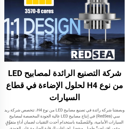
شركة التصنيع الرائدة لمصابيح LED
من نوع H4 لحلول الإضاءة في قطاع
السيارات
وبصفتنا شركة رائدة في تصنيع مصابيح LED من نوع H4، تتخصص شركة ريد
سي (RedSea) في إنتاج مصابيح LED عالية الجودة المخصصة لمصابيح
السيارات الأمامية، والمُصمَّمة باستخدام أحدث التقنيات لضمان أداءٍ متفوِّقٍ
وعمر افتراضيٍّ طويل. وبفضل إجراءات الرقابة الصارمة على الجودة،