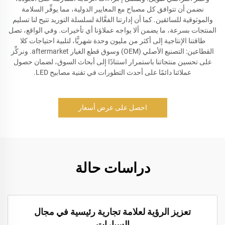
نضمن أن تتوافق كل مصباح مع المعايير الدولية، مما يوفِّر السلامة
والموثوقية للسائقين. كما أن إدارتنا الفعَّالة لسلسلة التوريد تتيح لنا تسليم
المنتجات بسرعة، ما يضمن ألا يواجه عملاؤنا أي تأخيرات. وفي الواقع، تصل
طاقتنا الإنتاجية إلى أكثر من مليون وحدة شهريًّا، لتلبية احتياجات كلا
القطاعين: التصنيع الأصلي (OEM) وسوق قطع الغيار aftermarket. ونركِّز
على تحسين منتجاتنا باستمرار استنادًا إلى أبحاث السوق، لضمان حصول
عملائنا دائمًا على أحدث التطورات في تقنية مصابيح LED.
احصل على عرض أسعار
دراسات حالة
تعزيز الرؤية لعلامة تجارية رئيسية في مجال
السيارات