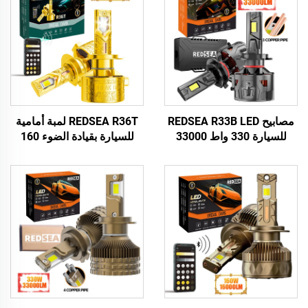
مصابيح REDSEA R33B LED
REDSEA R36T لمبة أمامية
للسيارة 330 واط 33000
للسيارة بقيادة الضوء 160
لومن
واط 16000 لومن