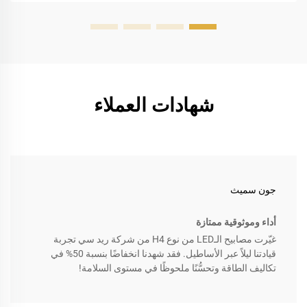
شهادات العملاء
جون سميث
أداء وموثوقية ممتازة
غيّرت مصابيح الـLED من نوع H4 من شركة ريد سي تجربة
قيادتنا ليلاً عبر الأساطيل. فقد شهدنا انخفاضًا بنسبة 50% في
تكاليف الطاقة وتحسُّنًا ملحوظًا في مستوى السلامة!