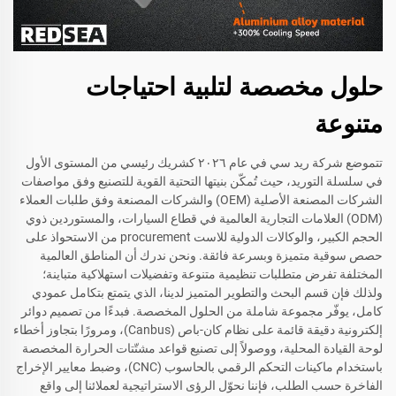
حلول مخصصة لتلبية احتياجات
متنوعة
تتموضع شركة ريد سي في عام ٢٠٢٦ كشريك رئيسي من المستوى الأول
في سلسلة التوريد، حيث تُمكّن بنيتها التحتية القوية للتصنيع وفق مواصفات
الشركات المصنعة الأصلية (OEM) والشركات المصنعة وفق طلبات العملاء
(ODM) العلامات التجارية العالمية في قطاع السيارات، والمستوردين ذوي
الحجم الكبير، والوكالات الدولية للاست procurement من الاستحواذ على
حصص سوقية متميزة وبسرعة فائقة. ونحن ندرك أن المناطق العالمية
المختلفة تفرض متطلبات تنظيمية متنوعة وتفضيلات استهلاكية متباينة؛
ولذلك فإن قسم البحث والتطوير المتميز لدينا، الذي يتمتع بتكامل عمودي
كامل، يوفّر مجموعة شاملة من الحلول المخصصة. فبدءًا من تصميم دوائر
إلكترونية دقيقة قائمة على نظام كان-باص (Canbus)، ومرورًا بتجاوز أخطاء
لوحة القيادة المحلية، ووصولاً إلى تصنيع قواعد مشتّتات الحرارة المخصصة
باستخدام ماكينات التحكم الرقمي بالحاسوب (CNC)، وضبط معايير الإخراج
الفاخرة حسب الطلب، فإننا نحوّل الرؤى الاستراتيجية لعملائنا إلى واقع