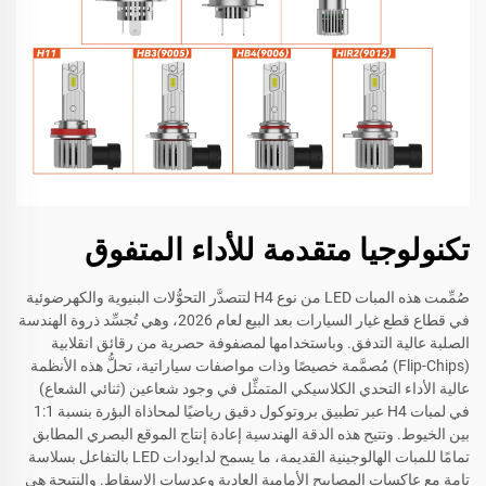
تكنولوجيا متقدمة للأداء المتفوق
صُمِّمت هذه المبات LED من نوع H4 لتتصدَّر التحوُّلات البنيوية والكهرضوئية
في قطاع قطع غيار السيارات بعد البيع لعام 2026، وهي تُجسِّد ذروة الهندسة
الصلبة عالية التدفق. وباستخدامها لمصفوفة حصرية من رقائق انقلابية
(Flip-Chips) مُصمَّمة خصيصًا وذات مواصفات سياراتية، تحلُّ هذه الأنظمة
عالية الأداء التحدي الكلاسيكي المتمثِّل في وجود شعاعين (ثنائي الشعاع)
في لمبات H4 عبر تطبيق بروتوكول دقيق رياضيًا لمحاذاة البؤرة بنسبة 1:1
بين الخيوط. وتتيح هذه الدقة الهندسية إعادة إنتاج الموقع البصري المطابق
تمامًا للمبات الهالوجينية القديمة، ما يسمح لدايودات LED بالتفاعل بسلاسة
تامة مع عاكسات المصابيح الأمامية العادية وعدسات الإسقاط. والنتيجة هي