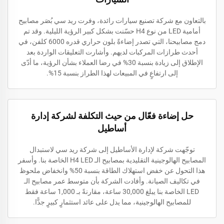
بالتعاون مع شركة تصنيع سيارات رائدة، وفرت ريد سي بُصَر مصابيح
أمامية LED من نوع H4 حسّنت بشكل كبير الرؤية الليلية. وقد تم
دمج مصابيحنا، التي تصدر إضاءةً بلون حراري قدره 6000 كلفن، في
أحدث طرازات المركبات لديهم. وأشارت التعليقات الواردة بعد
الإطلاق إلى زيادة بنسبة 30% في رضا العملاء بشأن الرؤية، ما أدّى
إلى ارتفاعٍ في المبيعات لهذا الطراز بنسبة 15%.
حل إضاءة فعّال من حيث التكلفة لشركة إدارة
أساطيل
توجّهت شركة لإدارة الأساطيل إلى شركة ريد سي لاستبدال
المصابيح الهالوجينية التقليدية بمصابيح الـ H4 LED الخاصة بنا. وأسفر
هذا التحول عن خفض استهلاك الطاقة بنسبة 50% وانخفاض ملحوظ
في تكاليف الصيانة. وأفادت الشركة بأن متوسط عمر مصابيح الـ
LED الخاصة بنا يبلغ 30,000 ساعة، مقارنةً بـ 1,000 ساعة فقط
للمصابيح الهالوجينية، مما يدل على عائد استثمارٍ كبيرٍ جدًّا.