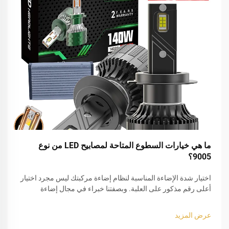
ما هي خيارات السطوع المتاحة لمصابيح LED من نوع
9005؟
اختيار شدة الإضاءة المناسبة لنظام إضاءة مركبتك ليس مجرد اختيار
أعلى رقم مذكور على العلبة. وبصفتنا خبراء في مجال إضاءة
المركبات، نلاحظ في كثير من الأحيان أن السائقين يواجهون صعوبة
في تحقيق التوازن بين وضوح الرؤية وسلامة الطرق. ومصابيح LED
عرض المزيد
من النوع 9005...