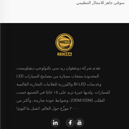
سوقي جاهز للامتثال التنظيمي.
تقدم شركة دونغقوان ريد سي تكنولوجي ديفيلوبمنت
المحدودة منتجات ممتازة من مصابيح السيارات LED
وعدسات BI-LED والليزرية للعلامات التجارية العالمية
للسيارات. ولديها خبرة تزيد على ١٥ عامًا في التصنيع حسب
الطلب (OEM/ODM)، وضوابط جودة صارمة، وأكثر من
٢٠٠٠ موزِّع حول العالم. اتصل بنا اليوم!