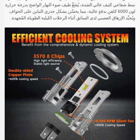
نمط شعاعي كثيف عالي الشدة، يُشعِّ طيف ضوء النهار الواضح بدرجة حرارة
لون 6000 كلفن بدقةٍ عالية، مما يحسِّن بشكل جذري التباين على الحواف
ويُحيِّد الإرهاق العصبي لدى السائق أثناء الرحلات الليلية الطويلة المُجهدة.