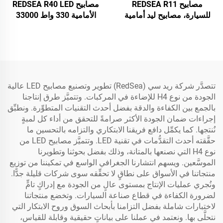
مصابيح REDSEA R11
مصابيح REDSEA R40 LED
للسيارة، مصابيح ليد أمامية
الأمامية 330 واط 33000
160 واط 16000 لومن
لومن
تتصدَّر شركة ريد سي (RedSea) تطوير وتصنيع مصابيح LED عالية
الجودة من نوع H4 للإضاءة في المركبات. وتتميَّز طرق إنتاجنا
بالجمع بين الكفاءة والدقة بفضل أحدث التقنيات المتطوِّرة. ونطبِّق
إجراءات ضمان الجودة الأكثر صرامةً للتحقق من أداء كل لمبةٍ
نُنتجها. كما يكمِّل دافع فريقنا الابتكاري والتزامه بالتحسين ما
حقَّقته أحدث التقدُّمات في تقنية LED. وتتميَّز مصابيح LED من
نوع H4 التي نصنعها بالمتانة، وذلك بفضل بحوثنا وتطويرنا
الموسَّعين. ويسهم انتشارنا الجغرافي الواسع في تمكيننا من توزيع
منتجاتنا في الأسواق على نطاقٍ لا تحقِّقه سوى شركات قليلة جدًّا.
ونُجري عمليات الإنتاج بمستوى عالٍ من الجودة مع إدراكٍ تامٍّ
لضرورة الكفاءة في قطاع صناعة السيارات. وتخضع منتجاتنا
لاختبارات شاملة بفضل التزامنا بأبحاث السوق وروح الابتكار التي
نتحلَّى بها. ونعتمد في عملنا على بياناتٍ حقيقية وقابلة للقياس،