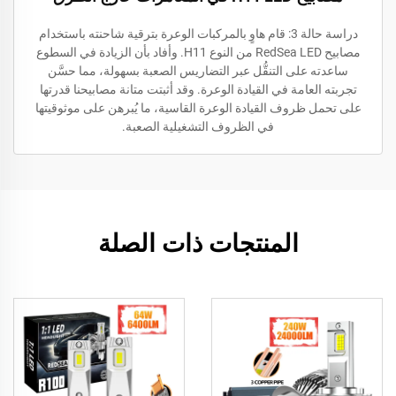
دراسة حالة 3: قام هاوٍ بالمركبات الوعرة بترقية شاحنته باستخدام
مصابيح RedSea LED من النوع H11. وأفاد بأن الزيادة في السطوع
ساعدته على التنقُّل عبر التضاريس الصعبة بسهولة، مما حسَّن
تجربته العامة في القيادة الوعرة. وقد أثبتت متانة مصابيحنا قدرتها
على تحمل ظروف القيادة الوعرة القاسية، ما يُبرهن على موثوقيتها
في الظروف التشغيلية الصعبة.
المنتجات ذات الصلة