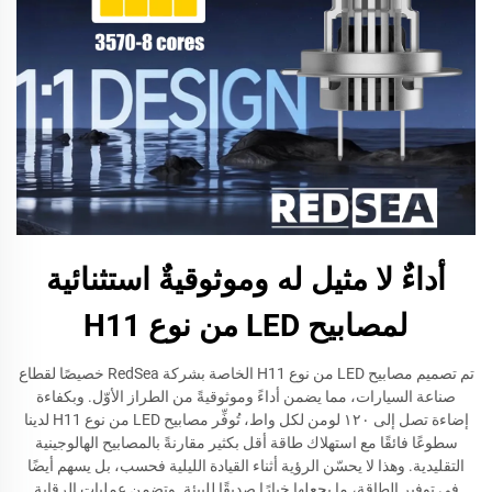
أداءٌ لا مثيل له وموثوقيةٌ استثنائية
لمصابيح LED من نوع H11
تم تصميم مصابيح LED من نوع H11 الخاصة بشركة RedSea خصيصًا لقطاع
صناعة السيارات، مما يضمن أداءً وموثوقيةً من الطراز الأوّل. وبكفاءة
إضاءة تصل إلى ١٢٠ لومن لكل واط، تُوفِّر مصابيح LED من نوع H11 لدينا
سطوعًا فائقًا مع استهلاك طاقة أقل بكثير مقارنةً بالمصابيح الهالوجينية
التقليدية. وهذا لا يحسّن الرؤية أثناء القيادة الليلية فحسب، بل يسهم أيضًا
في توفير الطاقة، ما يجعلها خيارًا صديقًا للبيئة. وتضمن عمليات الرقابة