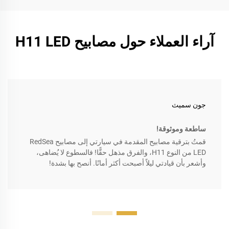
آراء العملاء حول مصابيح H11 LED
جون سميث
ساطعة وموثوقة!
قمتُ بترقية مصابيح المقدمة في سيارتي إلى مصابيح RedSea
LED من النوع H11، والفرق مذهل حقًّا! فالسطوع لا يُضاهى،
وأشعر بأن قيادتي ليلاً أصبحت أكثر أمانًا. أنصح بها بشدة!