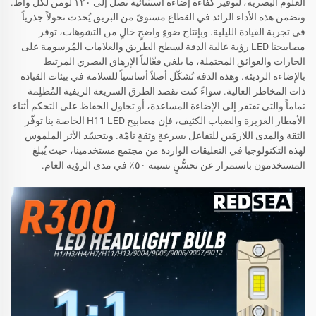
العلوم البصرية، لتوفير كفاءة إضاءة استثنائية تصل إلى ١٢٠ لومن لكل واط.
وتضمن هذه الأداء الرائد في القطاع مستوىً من البريق يُحدث تحولاً جذرياً
في تجربة القيادة الليلية. وبإنتاج ضوءٍ واضحٍ خالٍ من التشوهات، توفر
مصابيحنا LED رؤية عالية الدقة لسطح الطريق والعلامات المُرسومة على
الحارات والعوائق المحتملة، ما يلغي فعّالياً الإرهاق البصري المرتبط
بالإضاءة الرديئة. وهذه الدقة تُشكّل أصلاً أساسياً للسلامة في بيئات القيادة
ذات المخاطر العالية. سواءً كنت تقصد الطرق السريعة الريفية المُظلِمة
تماماً والتي تفتقر إلى الإضاءة المساعدة، أو تحاول الحفاظ على التحكم أثناء
الأمطار الغزيرة والضباب الكثيف، فإن مصابيح H11 LED الخاصة بنا توفّر
الثقة والمدى اللازمَين للتفاعل بسرعةٍ وثقةٍ تامّة. ويتجسّد الأثر الملموس
لهذه التكنولوجيا في التعليقات الواردة من مجتمع مستخدمينا، حيث يُبلغ
المستخدمون باستمرار عن تحسُّنٍ نسبته ٥٠٪ في مدى الرؤية العام.