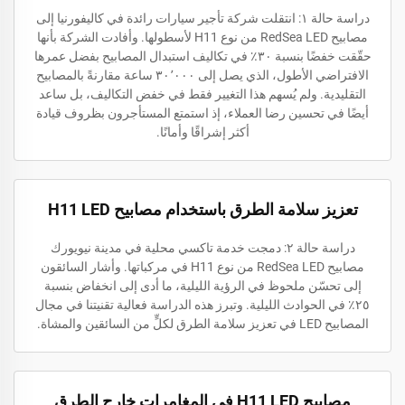
دراسة حالة ١: انتقلت شركة تأجير سيارات رائدة في كاليفورنيا إلى
مصابيح RedSea LED من نوع H11 لأسطولها. وأفادت الشركة بأنها
حقّقت خفضًا بنسبة ٣٠٪ في تكاليف استبدال المصابيح بفضل عمرها
الافتراضي الأطول، الذي يصل إلى ٣٠٬٠٠٠ ساعة مقارنةً بالمصابيح
التقليدية. ولم يُسهم هذا التغيير فقط في خفض التكاليف، بل ساعد
أيضًا في تحسين رضا العملاء، إذ استمتع المستأجرون بظروف قيادة
أكثر إشراقًا وأمانًا.
تعزيز سلامة الطرق باستخدام مصابيح H11 LED
دراسة حالة ٢: دمجت خدمة تاكسي محلية في مدينة نيويورك
مصابيح RedSea LED من نوع H11 في مركباتها. وأشار السائقون
إلى تحسّن ملحوظ في الرؤية الليلية، ما أدى إلى انخفاض بنسبة
٢٥٪ في الحوادث الليلية. وتبرز هذه الدراسة فعالية تقنيتنا في مجال
المصابيح LED في تعزيز سلامة الطرق لكلٍّ من السائقين والمشاة.
مصابيح H11 LED في المغامرات خارج الطرق