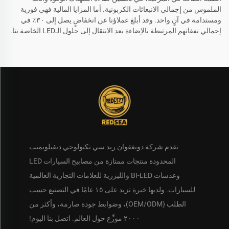
الملموس من إجمالي الانبعاثات الكربونية. أما المزايا المالية فهي فورية
ومستدامة في آنٍ واحد. وقد أبلغ عملاؤنا عن انخفاضٍ يصل إلى ٣٠٪ في
إجمالي نفقاتهم المرتبطة بالإضاءة بعد الانتقال إلى حلول الـLED الخاصة بنا.
تقدم شركة دونغقوان ريد سي تكنولوجي ديفيلوبمنت
المحدودة منتجات ممتازة من مصابيح السيارات LED
وعدسات BI-LED والليزرية للعلامات التجارية العالمية
للسيارات. ولديها خبرة تزيد على ١٥ عامًا في التصنيع حسب
الطلب (OEM/ODM)، وضوابط جودة صارمة، وأكثر من
٢٠٠٠ موزِّع حول العالم. اتصل بنا اليوم!