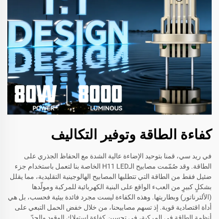
كفاءة الطاقة وتوفير التكاليف
في ريد سي، قمنا بتوحيد الإضاءة عالية الشدة مع الحفاظ الجذري على
الطاقة. وقد صُمّمت مصابيح الـH11 LED الخاصة بنا لتعمل باستخدام جزء
ضئيل فقط من الطاقة التي تتطلبها المصابيح الهالوجينية التقليدية، مما يقلل
بشكلٍ كبيرٍ من العبء الواقع على البنية الكهربائية للمركبة ومولّدها
(الألترناتور) وبطاريتها. وهذه الكفاءة ليست مجرد فائدة بيئية فحسب، بل هي
أداة اقتصادية قوية. إذ تسهم مصابيحنا، من خلال خفض الحمل التبعي على
أنظمة الطاقة في المركبة، في تحسين كفاءة استهلاك الوقود والحدّ