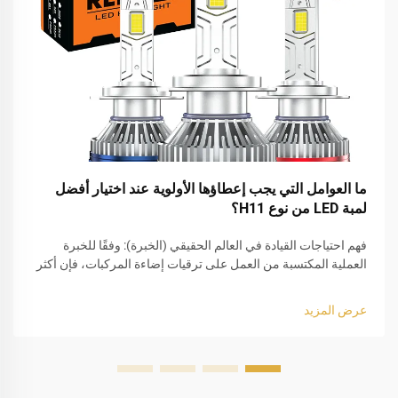
ما العوامل التي يجب إعطاؤها الأولوية عند اختيار أفضل
لمبة LED من نوع H11؟
فهم احتياجات القيادة في العالم الحقيقي (الخبرة): وفقًا للخبرة
العملية المكتسبة من العمل على ترقيات إضاءة المركبات، فإن أكثر
الأخطاء شيوعًا التي يرتكبها المستخدمون عند اختيار أفضل لمبة LED
من نوع H11 هو التركيز فقط على السطوع. وفي الواقع، فإن
عرض المزيد
القيادة...