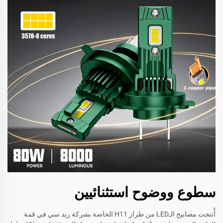
سطوع ووضوح استثنائيين
أُنتجت مصابيح الـLED من طراز H11 الخاصة بشركة ريد سي في قمة