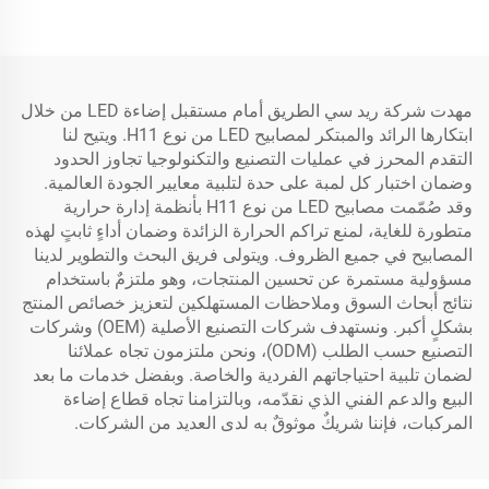
مهدت شركة ريد سي الطريق أمام مستقبل إضاءة LED من خلال
ابتكارها الرائد والمبتكر لمصابيح LED من نوع H11. ويتيح لنا
التقدم المحرز في عمليات التصنيع والتكنولوجيا تجاوز الحدود
وضمان اختبار كل لمبة على حدة لتلبية معايير الجودة العالمية.
وقد صُمّمت مصابيح LED من نوع H11 بأنظمة إدارة حرارية
متطورة للغاية، لمنع تراكم الحرارة الزائدة وضمان أداءٍ ثابتٍ لهذه
المصابيح في جميع الظروف. ويتولى فريق البحث والتطوير لدينا
مسؤولية مستمرة عن تحسين المنتجات، وهو ملتزمٌ باستخدام
نتائج أبحاث السوق وملاحظات المستهلكين لتعزيز خصائص المنتج
بشكلٍ أكبر. ونستهدف شركات التصنيع الأصلية (OEM) وشركات
التصنيع حسب الطلب (ODM)، ونحن ملتزمون تجاه عملائنا
لضمان تلبية احتياجاتهم الفردية والخاصة. وبفضل خدمات ما بعد
البيع والدعم الفني الذي نقدّمه، وبالتزامنا تجاه قطاع إضاءة
المركبات، فإننا شريكٌ موثوقٌ به لدى العديد من الشركات.