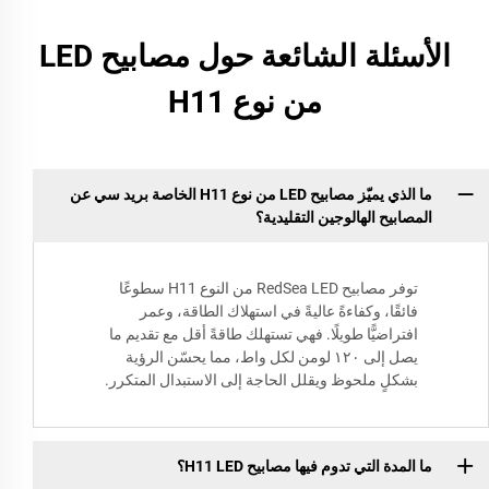
الأسئلة الشائعة حول مصابيح LED
من نوع H11
ما الذي يميّز مصابيح LED من نوع H11 الخاصة بريد سي عن
المصابيح الهالوجين التقليدية؟
توفر مصابيح RedSea LED من النوع H11 سطوعًا
فائقًا، وكفاءةً عاليةً في استهلاك الطاقة، وعمر
افتراضيًّا طويلًا. فهي تستهلك طاقةً أقل مع تقديم ما
يصل إلى ١٢٠ لومن لكل واط، مما يحسّن الرؤية
بشكلٍ ملحوظ ويقلل الحاجة إلى الاستبدال المتكرر.
ما المدة التي تدوم فيها مصابيح H11 LED؟