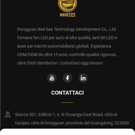
Dongguan Red Sea Technology Development Co., Ltd.
fornisce fari LED per auto di alta qualità, lenti BI-LED e
laser per marchi automobilistici globali. Esperienza
OEM/ODM da oltre 15 anni, controllo qualità rigoroso,
oltre 2000 distributori. Contattaci oggi stesso!
CONTATTACI
Stanza 501, Edificio 1, n. 8 Chuangyi East Road, città di
Daojiao, città di Dongguan, provincia del Guangdong, 523000