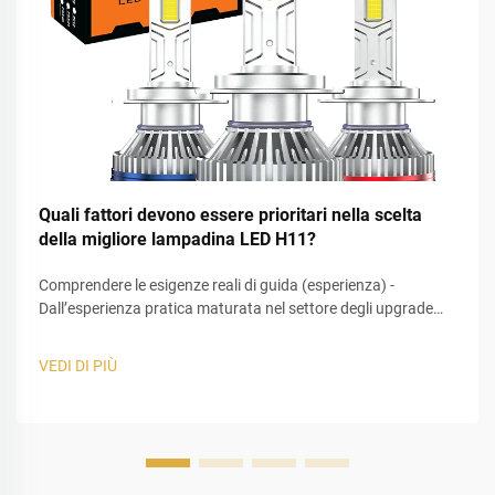
Quali fattori devono essere prioritari nella scelta
della migliore lampadina LED H11?
Comprendere le esigenze reali di guida (esperienza) -
Dall’esperienza pratica maturata nel settore degli upgrade
dell’illuminazione automobilistica, uno degli errori più comuni
commessi dagli utenti nella scelta della migliore lampadina
VEDI DI PIÙ
LED H11 è concentrarsi esclusivamente sulla luminosità. In
realtà, la guida...