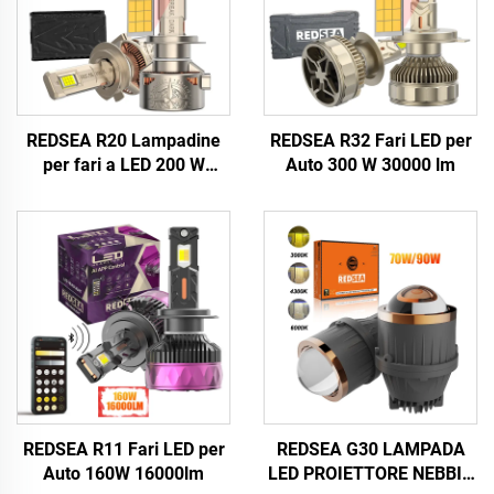
REDSEA R20 Lampadine
REDSEA R32 Fari LED per
per fari a LED 200 W
Auto 300 W 30000 lm
20000 lm
REDSEA R11 Fari LED per
REDSEA G30 LAMPADA
Auto 160W 16000lm
LED PROIETTORE NEBBIA