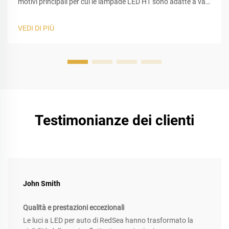
motivi principali per cui le lampade LED H1 sono adatte a vari
modelli di veicoli è la loro progettazione standardizzata del
portalampada. Nelle pratiche sostituzioni di illuminazione
VEDI DI PIÙ
automobilistica, le lampadine H1 vengono ampiamente
utilizzate sia per i fari anabbaglianti che per quelli
abbaglianti...
Testimonianze dei clienti
John Smith
Qualità e prestazioni eccezionali
Le luci a LED per auto di RedSea hanno trasformato la