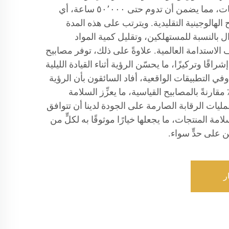
منتجاتنا باستخدام أحدث التقنيات، مما يضمن أن تدوم حتى ٥٠٬٠٠٠ ساعة، أي
الهالوجينية التقليدية. ويترتب على هذه المدة
 بالنسبة للمستهلكين، وتقليل كمية المواد
 الاستدامة العالمية. علاوةً على ذلك، توفر مصابيح
ر إشراقًا وتركيزًا، ما يحسّن الرؤية أثناء القيادة الليلية
التطبيقات الواقعية، أفاد السائقون بأن الرؤية
سّنت بنسبة تصل إلى ٢٠٠٪ مقارنةً بالمصابيح القياسية، ما يعزِّز السلامة
يات الرقابة الصارمة على الجودة لدينا أن تتوافق
امة المنتجات، ما يجعلها خيارًا موثوقًا به لكلٍّ من
 على حدٍّ سواء.
ر