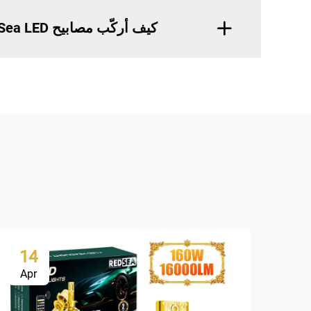
كيف أركّب مصابيح RedSea LED الأمامية؟
14
Apr