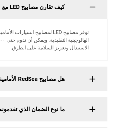
كيف تقارن مصابيح LED مع المصابيح الأمامية الهالوجينية التقليدية؟
توفر مصابيح LED لمصابيح الس
الاستبدال وتعزيز السلامة على الطرق.
هل مصابيح RedSea الأمامية LED متوافقة مع جميع المركبات؟
ما نوع الضمان الذي تقدمونه ع