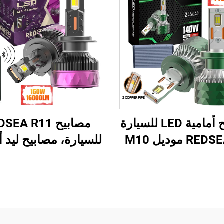
مصابيح أمامية LED للسيارة
مصابيح EA R11
من REDSEA موديل M10
للسيارة، مصابيح ليد أ
برو، 140 واط، 14000
160 واط 16000 لومن
لومن