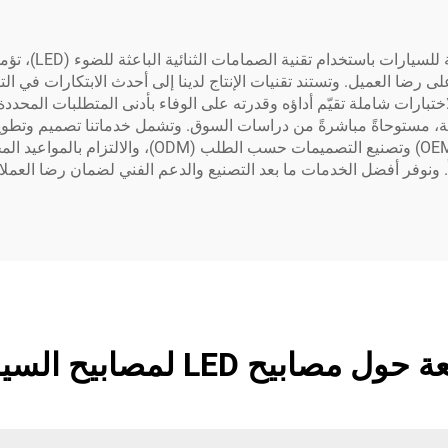
ريذ سي، المعروف
 على رضا العميل. وتستند تقنيات الإنتاج لدينا إلى أحدث الابتكارات في ا
ودة. ويتم إخضاع كل مصباح أمامي يعمل بتقنية LED لاختبارات شاملة تقيّم أداؤه وقدرته على الوفاء بأد
طة، مستوحاةً مباشرةً من دراسات السوق. وتشمل خدماتنا تصميم وتطوير
ونسعى لتحقيق جودة عالية في تصنيع المعدات الأصلية (EM
ً. ونوفر أفضل الخدمات ما بعد التصنيع والدعم الفني لضمان رضا العملاء
ح LED لمصابيح السيارات الأمامية