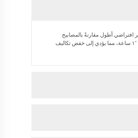
وعمر افتراضي أطول مقارنةً بالمصابيح
الهالوجينية التقليدية. ويمكن أن تدوم حتى ٥٠٬٠٠٠ ساعة، في حين تدوم المصابيح الهالوجينية عادةً حوالي ١٬٠٠٠ ساعة، مما يؤدي إلى خفض تكاليف