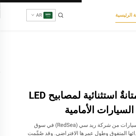
 الرئيسية
AR
أداءٌ لا مثيل له ومتانةٌ استثنائية لمصابيح LED
لسيارات الأمامية
تتميَّز مصابيح LED الخاصة بالسيارات من شركة ريد سي (RedSea) في سوق
automot بفضل أدائها المتفوق وطول عمرها الافتراضي. وقد صُمِّمت