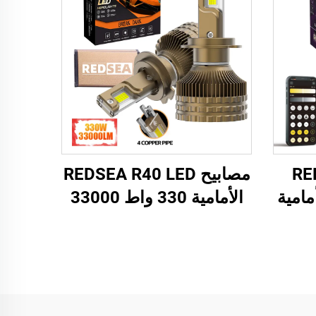
REDS
مصابيح REDSEA R40 LED
مامية
الأمامية 330 واط 33000
لومن