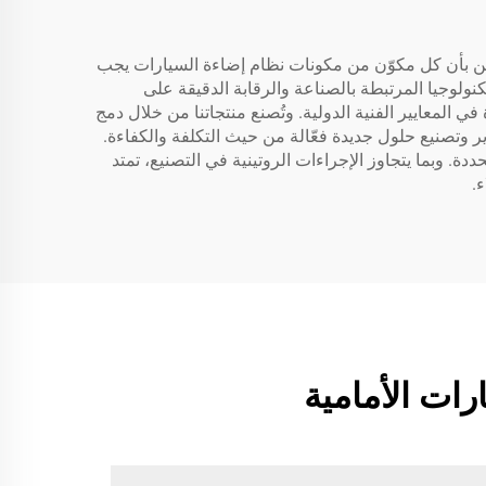
ة بتصنيع أنظمة إضاءة المصابيح الأمامية للسيارات باستخدام تقنية الصمامات الثنائية الباعثة للضوء (LED)، تؤمن بأن كل مكوّن من مكونات نظام إضاءة السيارات يجب
لتكنولوجيا المرتبطة بالصناعة والرقابة الدقيقة على
نى المتطلبات المحددة في المعايير الفنية الدولية. وتُصنع منتجاتنا من خلال دمج
 وتصنيع حلول جديدة فعّالة من حيث التكلفة والكفاءة.
O) وتصنيع التصميمات حسب الطلب (ODM)، والالتزام بالمواعيد المحددة. وبما يتجاوز الإجراءات الروتينية في التصنيع، تمتد
.