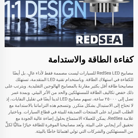
كفاءة الطاقة والاستدامة
مصابيح RedSea LED للسيارات ليست مصممة فقط لأداء عالٍ، بل أيضًا
للكفاءة في استهلاك الطاقة. وباستخدام تقنية LED المتقدمة، تستهلك
مصابيحنا طاقة أقل بكثير مقارنةً بالمصابيح الهالوجين التقليدية. ويترتب على
ذلك خفض تكاليف الطاقة للمستهلكين والحد من الأثر البيئي. وبمدة عمر
تصل إلى ٢٥٠٠٠ ساعة، تسهم مصابيح LED لدينا أيضًا في تقليل النفايات، إذ
لا تحتاج إلى الاستبدال بشكل متكرر. وتنسجم هذه التزاماتنا بالاستدامة مع
الطلب المتزايد على المنتجات الصديقة للبيئة في قطاع السيارات. وباختيار
علامة RedSea، يمكن للعملاء الاستمتاع بحلول إضاءة عالية الجودة مع
تحقيق أثر إيجابي على البيئة. وتُعد مصابيحنا الموفرة للطاقة خيارًا مثاليًّا لكلٍّ
من المستهلكين والشركات التي تولي اهتمامًا خاصًّا بالبيئة.