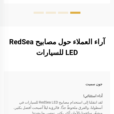
آراء العملاء حول مصابيح RedSea
LED للسيارات
جون سميث
أداء استثنائي!
لقد انتقلنا إلى استخدام مصابيح RedSea LED للسيارات في
أسطولنا، والفرق ملحوظٌ جدًّا. فالرؤية ليلاً أصبحت أفضل بكثير،
ويشعُر سائقونا بالأمان أكثر بكثير. نوصي بها بشدة!