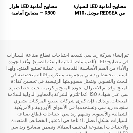
مصابيح أمامية LED للسيارة
مصابيح أمامية LED طراز
من REDSEA موديل M10،
R300 — مصابيح أمامية
120 واط، 12000 لومن
لاسلكية جاهزة للتوصيل
والتشغيل بحجم هالوجين ١:١
حصرية من شركة ريد سي
تم إنشاء شركة ريد سي لتقديم احتياجات قطاع صناعة السيارات
في مصابيح LED (الصمامات الثنائية الباعثة للضوء). وتُعَد الجودة
والأداء من القيم الأساسية المُدمجة في عملية تصنيع المنتج. ولهذا
السبب، تحتفظ ريد سي بمجموعة مبتكرة وفعّالة متخصصة في
البحث والتطوير، وتتمثل مسؤوليتها الرئيسية في تحسين كفاءة
المنتج. وقد تم الاعتراف بجودة المنتج وتكريمه، حيث حصلت ريد
سي على شهادة ISO. كما تلتزم الشركة بالمعايير الدولية لسلامة
المنتجات. ولذلك، فإن كبرى شركات تصنيع المركبات تشتري
منتجات ريد سي وتستخدمها في الأسواق الأوروبية والأمريكية
الشمالية والآسيوية. وتتفهم ريد سي احتياجات قطاع صناعة
السيارات بشكلٍ أفضل، إذ تأخذ في الاعتبار الخصائص المتعددة
والاحتياجات المتنوعة لمختلف العملاء. وتضمن مصابيح ريد سي