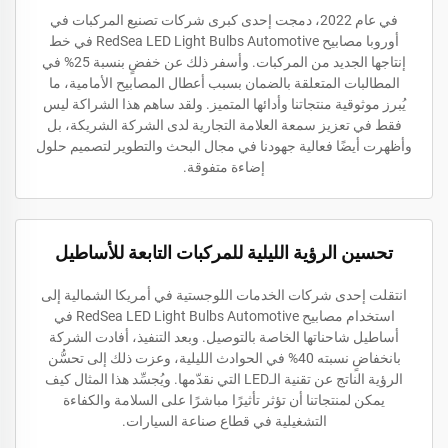
في عام 2022، دمجت إحدى كبرى شركات تصنيع المركبات في
أوروبا مصابيح RedSea LED Light Bulbs Automotive في خط
إنتاجها الجديد من المركبات. وأسفر ذلك عن خفضٍ بنسبة 25% في
المطالبات المتعلقة بالضمان بسبب أعطال المصابيح الأمامية، ما
يُبرز موثوقية منتجاتنا وأدائها المتميز. ولقد ساهم هذا الشراكة ليس
فقط في تعزيز سمعة العلامة التجارية لدى الشركة الشريكة، بل
وأظهرت أيضًا فعالية جهودنا في مجال البحث والتطوير لتصميم حلول
إضاءة متفوقة.
تحسين الرؤية الليلية للمركبات التابعة للأساطيل
انتقلت إحدى شركات الخدمات اللوجستية في أمريكا الشمالية إلى
استخدام مصابيح RedSea LED Light Bulbs Automotive في
أساطيل شاحناتها الخاصة بالتوصيل. وبعد التنفيذ، أفادت الشركة
بانخفاضٍ نسبته 40% في الحوادث الليلية، وعزت ذلك إلى تحسُّن
الرؤية الناتج عن تقنية الـLED التي نقدّمها. ويُجسِّد هذا المثال كيف
يمكن لمنتجاتنا أن تؤثر تأثيرًا مباشرًا على السلامة والكفاءة
التشغيلية في قطاع صناعة السيارات.