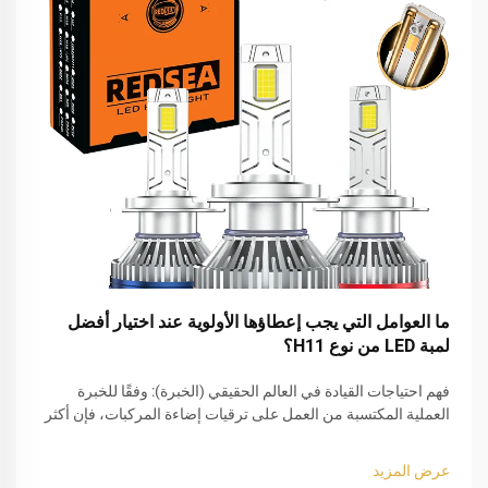
ما العوامل التي يجب إعطاؤها الأولوية عند اختيار أفضل
لمبة LED من نوع H11؟
فهم احتياجات القيادة في العالم الحقيقي (الخبرة): وفقًا للخبرة
العملية المكتسبة من العمل على ترقيات إضاءة المركبات، فإن أكثر
الأخطاء شيوعًا التي يرتكبها المستخدمون عند اختيار أفضل لمبة LED
من نوع H11 هو التركيز فقط على السطوع. وفي الواقع، فإن
عرض المزيد
القيادة...