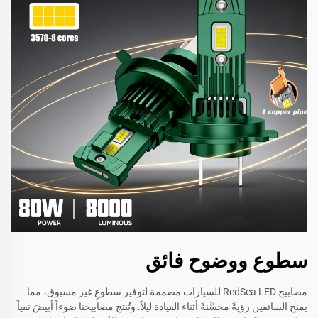
سطوع ووضوح فائق
مصابيح RedSea LED للسيارات مصممة لتوفير سطوعٍ غير مسبوق، مما
يمنح السائقين رؤيةً محسَّنةً أثناء القيادة ليلاً. وتُنتج مصابيحنا ضوءاً أبيضَ نقياً