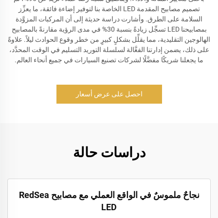
تصميم مصابيح المقدمة LED الخاصة بنا لتوفير إضاءة فائقة، ما يعزِّز
السلامة على الطرق. وأشارت دراسة حديثة إلى أن المركبات المزوَّدة
بمصابيحنا LED تسجِّل زيادةً بنسبة 30% في مدى الرؤية مقارنةً بالمصابيح
الهالوجين التقليدية، مما يقلِّل بشكلٍ كبيرٍ من خطر وقوع الحوادث ليلاً. علاوةً
على ذلك، يضمن إدارتنا الفعَّالة لسلسلة التوريد التسليم في الوقت المحدَّد،
ما يجعلنا شريكًا مفضَّلًا لشركات تصنيع السيارات في جميع أنحاء العالم.
احصل على عرض أسعار
دراسات حالة
نجاحٌ ملموسٌ في الواقع العملي مع مصابيح RedSea
LED