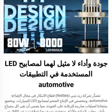
جودة وأداء لا مثيل لهما لمصابيح LED
المستخدمة في التطبيقات
automotive
تتصدَّر شركة ريد سي (RedSea) قطاع الابتكار في مجال الإضاءة
automotive، وتتخصص في الإنتاج الضخم لمصابيح LED للسيارات. وتخضع
منتجاتنا لعمليات صارمة للرقابة على الجودة، مما يضمن أن تفي كل مصباحٍ
بأعلى معايير المتانة والأداء. وبتحقيق نسبة رضا عملاء تزيد عن 95%، تم