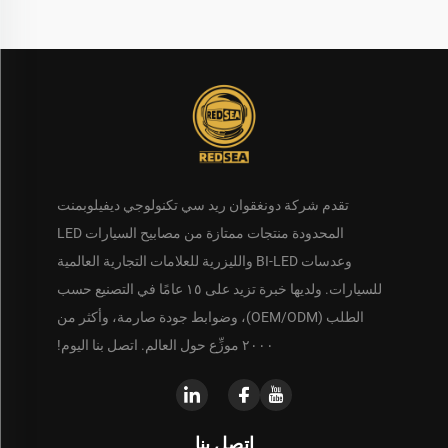
تقدم شركة دونغقوان ريد سي تكنولوجي ديفيلوبمنت
المحدودة منتجات ممتازة من مصابيح السيارات LED
وعدسات BI-LED والليزرية للعلامات التجارية العالمية
للسيارات. ولديها خبرة تزيد على ١٥ عامًا في التصنيع حسب
الطلب (OEM/ODM)، وضوابط جودة صارمة، وأكثر من
٢٠٠٠ موزِّع حول العالم. اتصل بنا اليوم!
اتصل بنا