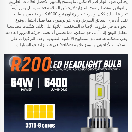
يحاكي ضوء النهار قدر الإمكان، ما يسمح بالتمييز الأفضل لعلامات الطريق
والعوائق. وهذه الوضوح المتزايد لا يحسِّن السلامة فحسب، بل يعزز أيضاً
تجربة القيادة ككل. وبدرجة حرارة لون تبلغ 6000 كلفن، تضمن مصابيحنا
LED أن يرى السائق الطريق ويُرى هو بوضوح، مما يقلل احتمال وقوع
الحوادث في ظروف الإضاءة المنخفضة. علاوةً على ذلك، صُمِّمت مصابيحنا
لتقليل الوهج إلى أدنى حدٍ ممكن، مما يضمن ألا تعمى حركة المرور القادمة،
وهي مشكلة شائعة مع المصابيح الأمامية التقليدية. وهذه التركيزات على
السلامة والأداء هي ما يميز علامة RedSea في قطاع إضاءة السيارات.