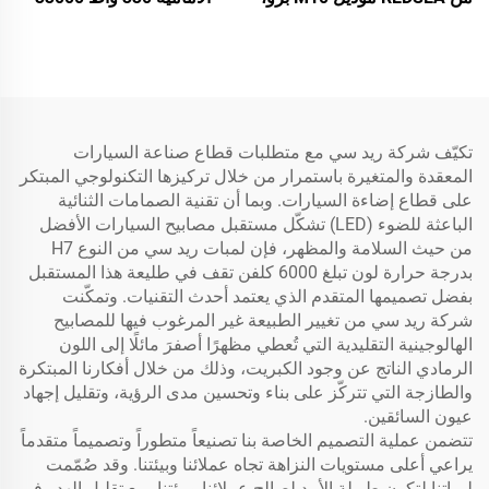
140 واط، 14000 لومن
لومن
تكيّف شركة ريد سي مع متطلبات قطاع صناعة السيارات
المعقدة والمتغيرة باستمرار من خلال تركيزها التكنولوجي المبتكر
على قطاع إضاءة السيارات. وبما أن تقنية الصمامات الثنائية
الباعثة للضوء (LED) تشكّل مستقبل مصابيح السيارات الأفضل
من حيث السلامة والمظهر، فإن لمبات ريد سي من النوع H7
بدرجة حرارة لون تبلغ 6000 كلفن تقف في طليعة هذا المستقبل
بفضل تصميمها المتقدم الذي يعتمد أحدث التقنيات. وتمكّنت
شركة ريد سي من تغيير الطبيعة غير المرغوب فيها للمصابيح
الهالوجينية التقليدية التي تُعطي مظهرًا أصفرَ مائلًا إلى اللون
الرمادي الناتج عن وجود الكبريت، وذلك من خلال أفكارنا المبتكرة
والطازجة التي تتركّز على بناء وتحسين مدى الرؤية، وتقليل إجهاد
عيون السائقين.
تتضمن عملية التصميم الخاصة بنا تصنيعاً متطوراً وتصميماً متقدماً
يراعي أعلى مستويات النزاهة تجاه عملائنا وبيئتنا. وقد صُمّمت
لمباتنا لتكون طويلة الأمد لصالح عملائنا وبيئتنا، مع تقليل الهدر في