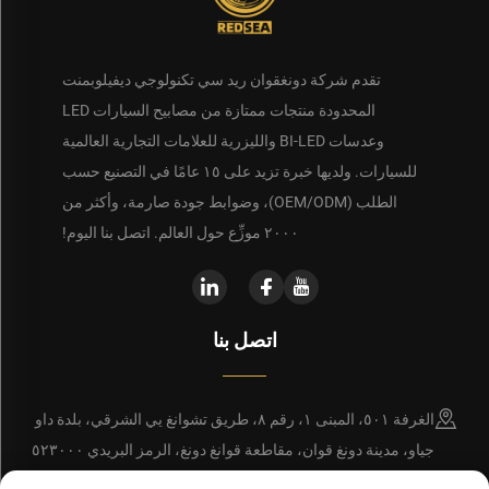
تقدم شركة دونغقوان ريد سي تكنولوجي ديفيلوبمنت
المحدودة منتجات ممتازة من مصابيح السيارات LED
وعدسات BI-LED والليزرية للعلامات التجارية العالمية
للسيارات. ولديها خبرة تزيد على ١٥ عامًا في التصنيع حسب
الطلب (OEM/ODM)، وضوابط جودة صارمة، وأكثر من
٢٠٠٠ موزِّع حول العالم. اتصل بنا اليوم!
اتصل بنا
الغرفة ٥٠١، المبنى ١، رقم ٨، طريق تشوانغ يي الشرقي، بلدة داو
جياو، مدينة دونغ قوان، مقاطعة قوانغ دونغ، الرمز البريدي ٥٢٣٠٠٠