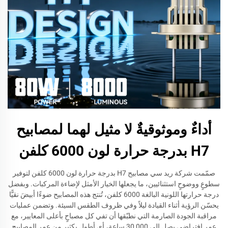
أداءٌ وموثوقيةٌ لا مثيل لهما لمصابيح
H7 بدرجة حرارة لون 6000 كلفن
صمّمت شركة ريد سي مصابيح H7 بدرجة حرارة لون 6000 كلفن لتوفير
سطوعٍ ووضوحٍ استثنائيين، ما يجعلها الخيار الأمثل لإضاءة المركبات. وبفضل
درجة حرارتها اللونية البالغة 6000 كلفن، تُنتج هذه المصابيح ضوءًا أبيضَ نقيًّا
يحسّن الرؤية أثناء القيادة ليلاً وفي ظروف الطقس السيئة. وتضمن عمليات
مراقبة الجودة الصارمة التي نطبّقها أن تفي كل مصباحٍ بأعلى المعايير، مع
عمر افتراضي يصل إلى 30,000 ساعة، أي أطول بكثيرٍ من عمر المصابيح