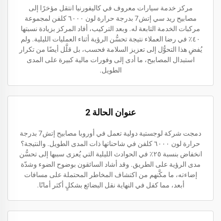
مركز خدمة سيارات معروف في كاليفورنيا انتقل مؤخرًا إلى
مصابيح ريد سي إتش7 بدرجة حرارة لون ٦٠٠٠ كلفن لمجموعة
مركبات الخدمة التابعة له. وبعد التركيب، أفاد المركز بزيادة نسبتها
٤٠٪ في رضا العملاء نتيجة تحسُّن الرؤية أثناء العمليات الليلية. ولم
يُفضِ هذا التحوُّل إلى تعزيز السلامة فحسب، بل قلَّل أيضًا من تكرار
استبدال المصابيح، ما أدى إلى وفورات مالية كبيرة على المدى
الطويل.
عنوان الحالة 2
دمجت شركة لوجستية دولية تعمل في أوروبا مصابيح إتش7 بدرجة
حرارة لون ٦٠٠٠ كلفن في شاحناتها ذات المدى الطويل. والنتيجة؟
انخفاض بنسبة ٢٥٪ في الحوادث الليلية التي يُعزى سببها إلى تحسُّن
مدى الرؤية على الطريق. وقد أشاد السائقون بوضوح الضوء وشدّة
إضاءته، ما مكَّنهم من اكتشاف المخاطر المحتملة على مسافات
أبعد، مما كفل في النهاية نقل البضائع بشكلٍ أكثر أمانًا.