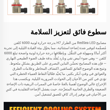
سطوع فائق لتعزيز السلامة
مصابيح RedSea LED من الطراز H7 بدرجة حرارة لونية 6000 كلفن
مُصمَّمة لتوفير شدة إضاءة استثنائية، مما يحوِّل بيئة القيادة الليلية إلى تجربة
أكثر أمانًا وسهولة في التنقُّل. وبإطلاقها درجة حرارة لونية واضحة تبلغ 6000
كلفن — وهي ضوء أبيض نقي وبارد يُقلِّد بدقة طيف الضوء الطبيعي النهاري
— فإن هذه المصابيح تحسِّن التباين البصري على الطريق بشكلٍ ملحوظ.
وتتيح هذه الوضوح الفائق للسائقين اكتشاف المخاطر وعلامات الطرق
والعوائق في وقتٍ أبكر بكثير، ما يُحيِّد فعّالياً النقاط العمياء الخطرة التي
تؤدي في كثيرٍ من الأحيان إلى الحوادث المرورية الليلية. ويكتسب هذا
الإخراج عالي الوضوح أهميةً بالغةً خاصةً في الممرات الريفية ذات الإضاءة
الضعيفة والطرق الجانبية المتعرِّجة، حيث يفشل الإضاءة التقليدية في كثيرٍ
من الأحيان في توفير إدراك كافٍ للعمق لتشغيل آمن.