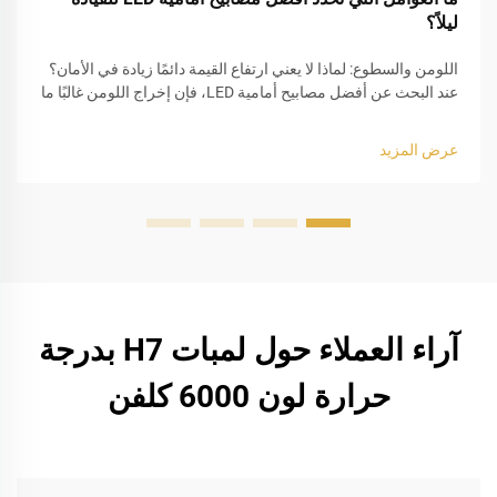
ليلاً؟
اللومن والسطوع: لماذا لا يعني ارتفاع القيمة دائمًا زيادة في الأمان؟
عند البحث عن أفضل مصابيح أمامية LED، فإن إخراج اللومن غالبًا ما
يكون أول مواصفة تلفت انتباه السائقين. وبلا شك، تبدو الأرقام
الأعلى من لومن مثيرة للإعجاب، لكن في الواقع...
عرض المزيد
آراء العملاء حول لمبات H7 بدرجة
حرارة لون 6000 كلفن