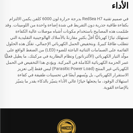
الأداء
في صميم تقنية RedSea H7 بدرجة حرارة لون 6000 كلفن يكمن الالتزام
بكفاءة طاقية جذرية دون التفريط في شدة إضاءة واحدة من اللومينات. وقد
صُمّمت هذه المصابيح باستخدام مكونات أشباه موصلات عالية الكفاءة
تستهلك تيارًا كهربائيًّا أقلَّ بكثيرٍ مقارنةً بالأسلاك الهالوجينية التقليدية التي
تتطلب طاقةً كبيرةً. وبتخفيض الحمل الكهربائي الإجمالي، تقلّل هذه الحلول
القائمة على الصمامات الثنائية الباعثة للضوء (LED) من الضغط الواقع على
مولّد التيار الكهربائي (الألترناتور) ونظام البطارية في مركبتك، ما يطيل فعليًّا
عمر الحزمة الكهربائية الكاملة في المركبة. ويؤدي هذا التخفيض في الحمل
الكهربائي غير المنتج (Parasitic Power Load) ليس فقط إلى تعزيز
الاستقرار الكهربائي، بل ويُسهم أيضًا في تحسينات طفيفة في كفاءة
استهلاك الوقود، ما يجعلها خيارًا عالي الأداء يتميّز بالذكاء بقدر ما يتميّز
بالإضاءة القوية.