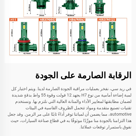
الرقابة الصارمة على الجودة
في ريد سي، نفخر بعمليات مراقبة الجودة الصارمة لدينا. ويتم اختبار كل
لمبة إضاءة أمامية من نوع H7 بجهد 12 فولت وقوة 55 واط بدقةٍ شديدة
لضمان مطابقتها لمعايير الأداء والمتانة العالية التي نلتزم بها. ونستخدم
تقنيات تصنيع متقدمة ومواد تتحمل الظروف القاسية في البيئات
automotive، مما يضمن أن لمباتنا توفر أداءً ثابتًا على مر الزمن. وقد جعل
هذا التزامنا بالجودة منا مورِّدًا موثوقًا به في قطاع صناعة السيارات، حيث
نفوق باستمرار توقعات عملائنا.