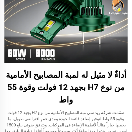
أداءٌ لا مثيل له لمبة المصابيح الأمامية
من نوع H7 بجهد 12 فولت وقوة 55
واط
صمّمت شركة ريد سي مبة المصابيح الأمامية من نوع H7 بجهد 12 فولت
وقوة 55 واط لتوفير إضاءة فائقة الجودة ومدى عمرٍ افتراضي طويل، ما
يجعلها خياراً مثالياً لأنظمة الإضاءة في المركبات. وبتدفق ضوئي يبلغ 1500
لومن، تضمن هذه المبة إضاءةً أكثر سطوعاً ووضوحاً أثناء القيادة الليلية، مما