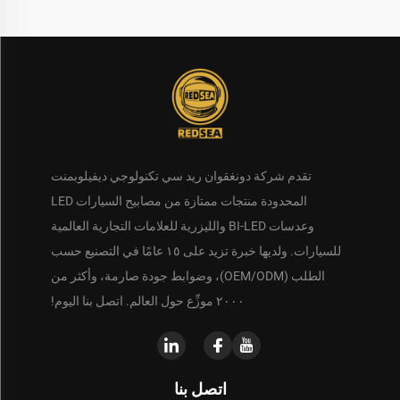
تقدم شركة دونغقوان ريد سي تكنولوجي ديفيلوبمنت
المحدودة منتجات ممتازة من مصابيح السيارات LED
وعدسات BI-LED والليزرية للعلامات التجارية العالمية
للسيارات. ولديها خبرة تزيد على ١٥ عامًا في التصنيع حسب
الطلب (OEM/ODM)، وضوابط جودة صارمة، وأكثر من
٢٠٠٠ موزِّع حول العالم. اتصل بنا اليوم!
اتصل بنا