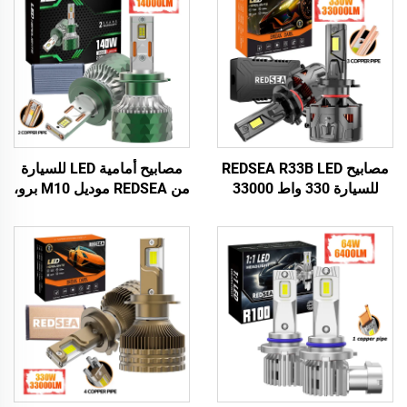
مصابيح REDSEA R33B LED
مصابيح أمامية LED للسيارة
للسيارة 330 واط 33000
من REDSEA موديل M10 برو،
لومن
140 واط، 14000 لومن