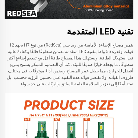
تقنية LED المتقدمة
يتميز مصباح الإضاءة الأمامية من ريد سي (RedSea) من نوع H7 بجهد 12
فولت وقدرة 55 واط بتقنية LED متقدمة تضمن سطوعًا فائقًا وكفاءةً عالية
في استهلاك الطاقة. ويستهلك هذا المصباح طاقةً أقل مع تقديم إضاءةٍ أكثر
سطوعًا، ما يجعله خيارًا صديقًا للبيئة. كما أن التصميم المبتكر يسمح بتبريدٍ
أفضل للحرارة، مما يطيل عمر المصباح ويضمن أداءً موثوقًا به في مختلف
ظروف القيادة. ولا تقتصر فوائد هذه التقنية على تحسين الرؤية فحسب، بل
تمتد أيضًا إلى تعزيز السلامة العامة للسائق والركاب على حد سواء.