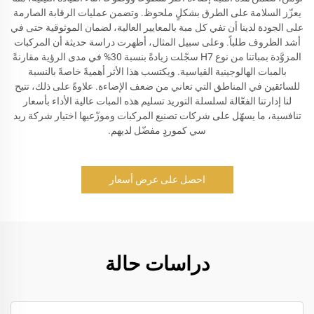
يعزّز السلامة على الطرق بشكلٍ ملحوظ. وتضمن عمليات الرقابة الصارمة
على الجودة لدينا أن تفي كل مبة بالمعايير العالية، لضمان الموثوقية حتى في
أشد الظروف طلباً. وعلى سبيل المثال، أظهرت دراسة حديثة أن المركبات
المزوَّدة بمباتنا من نوع H7 سجّلت زيادةً بنسبة 30% في مدى الرؤية مقارنةً
بالمبات الهالوجينية القياسية. ويكتسب هذا الأثر أهميةً خاصةً بالنسبة
للسائقين في المناطق التي تعاني من ضعف الإضاءة. علاوةً على ذلك، تتيح
لنا إدارتنا الفعّالة لسلسلة التوريد تسليم هذه المبات عالية الأداء بأسعار
تنافسية، ما يسهّل على شركات تصنيع المركبات وموزّعيها اختيار شركة ريد
سي كموردٍ مفضّل لديهم.
احصل على عرض أسعار
دراسات حالة