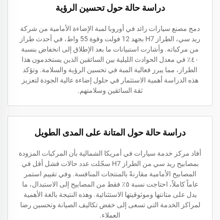
دراسة حالة حول تحسين الرؤية
دمج مصنع سيارات رائد في أوروبا لمبة الإضاءة الأمامية من شركة
ريد سي، الطراز H7 بجهد 12 فولت وقوة 55 واط، في أحدث طراز
من مركباته. وأشارت استبيانات ما بعد الإطلاق إلى انخفاض بنسبة
٤٠٪ في معدل الحوادث الليلية بين السائقين الذين يستخدمون هذا
الطراز، مما يبرز فعالية المبة في تحسين الرؤية والسلامة. وتؤكد
هذه الدراسة أهمية الاستثمار في حلول إضاءة عالية الجودة لتعزيز
ثقة السائقين وسلامتهم.
دراسة حالة حول المتانة على المدى الطويل
أفاد مركز خدمة سيارات في أمريكا الشمالية بأن المركبات المزودة
بمصابيح ريد سي من الطراز H7 سجّلت عدد حالات فشل أقل في
المصابيح الأمامية مقارنةً بالمنتجات المنافسة. وفي تقييم استمر
عاماً كاملاً، احتاجت نسبة ٥٪ فقط من المصابيح إلى الاستبدال، ما
يدل على متانتها وموثوقيتها الاستثنائية. وهذه النتيجة بالغة الأهمية
لمراكز الخدمة التي تسعى إلى خفض تكاليف الصيانة وتحسين رضا
العملاء.