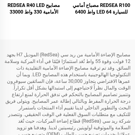
REDSEA R100 مصباح أمامي
مصابيح REDSEA R40 LED
للسيارة LED 64 واط 6400
الأمامية 330 واط 33000
لومن
لومن
مصابيح الإضاءة الأمامية من ريد سي (RedSea) الموديل H7 بجهد
12 فولت وقوة 55 واط تُعَد استثمارًا قيّمًا في أداء المركبة وسلامة
السائق. وقد تم ترقية مصابيح الإضاءة الأمامية التقليدية ذات
التكنولوجيا الهالوجينية باستخدام هذه المصابيح LED. وبما أن
عمرها الافتراضي يتجاوز 30,000 ساعة، فإن السائقين سيوفرون
الوقت والمال نظراً لاحتياجهم إلى استبدالها بشكل أقل تكراراً.
وتتميز تصاميم المصابيح بالتحكم في تدفق الحرارة لمنع ارتفاع
درجة الحرارة المفرط وبالتالي إطالة عمر المصابيح. ويتولى فريق
البحث والتطوير الداخلي لدينا تقييم أداء المنتجات باستمرار
للتكيف مع متطلبات السوق الفعلية في الوقت الحقيقي. وتتصدر
شركة ريد سي (RedSea) قطاع إضاءة المركبات، حيث تُعَد
السلامة والموثوقية أولويتين رئيسيتين لدينا. وهدفنا هو تزويد
عملائنا بخدمات تصنيع حسب الطلب (OEM) وتصنيع حسب