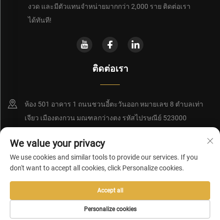
งวด และมีตัวแทนจำหน่ายมากกว่า 2,000 ราย ติดต่อเรา
ได้ทันที!
ติดต่อเรา
ห้อง 501 อาคาร 1 ถนนชวนอี้ตะวันออก หมายเลข 8 ตำบลเท่า
เจียว เมืองตงกวน มณฑลกว่างตง รหัสไปรษณีย์ 523000
+86-18956928858
We value your privacy
We use cookies and similar tools to provide our services. If you
[email protected]
don't want to accept all cookies, click Personalize cookies.
Accept all
ลิขสิทธิ์ © 2026 โดยบริษัท ตงกวน เรดซี เทคโนโลยี ดีเวลลอปเมนท์ จำกัด
นโยบายความเป็นส่วนตัว
Personalize cookies