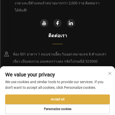
งวด และมีตัวแทนจำหน่ายมากกว่า 2,000 ราย ติดต่อเรา
ได้ทันที!
ติดต่อเรา
ห้อง 501 อาคาร 1 ถนนชวนอี้ตะวันออก หมายเลข 8 ตำบลเท่า
เจียว เมืองตงกวน มณฑลกว่างตง รหัสไปรษณีย์ 523000
+86-15362852350
We value your privacy
We use cookies and similar tools to provide our services. If you
[email protected]
don't want to accept all cookies, click Personalize cookies.
Accept all
ลิขสิทธิ์ © 2026 โดยบริษัท ตงกวน เรดซี เทคโนโลยี ดีเวลลอปเมนท์ จำกัด
นโยบายความเป็นส่วนตัว
Personalize cookies