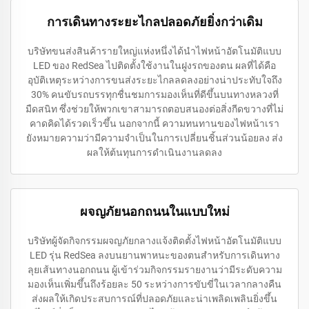
การเดินทางระยะไกลปลอดภัยยิ่งกว่าเดิม
บริษัทขนส่งสินค้ารายใหญ่แห่งหนึ่งได้นำไฟหน้าอัตโนมัติแบบ
LED ของ RedSea ไปติดตั้งใช้งานในฝูงรถของตน ผลที่ได้คือ
อุบัติเหตุระหว่างการขนส่งระยะไกลลดลงอย่างน่าประทับใจถึง
30% คนขับรถบรรทุกชื่นชมการมองเห็นที่ดีขึ้นบนทางหลวงที่
มืดสนิท ซึ่งช่วยให้พวกเขาสามารถตอบสนองต่อสิ่งกีดขวางที่ไม่
คาดคิดได้รวดเร็วขึ้น นอกจากนี้ ความทนทานของไฟหน้าเรา
ยังหมายความว่ามีความจำเป็นในการเปลี่ยนชิ้นส่วนน้อยลง ส่ง
ผลให้ต้นทุนการดำเนินงานลดลง
ผจญภัยนอกถนนในแบบใหม่
บริษัทผู้จัดกิจกรรมผจญภัยกลางแจ้งติดตั้งไฟหน้าอัตโนมัติแบบ
LED รุ่น RedSea ลงบนยานพาหนะของตนสำหรับการเดินทาง
ลุยเส้นทางนอกถนน ผู้เข้าร่วมกิจกรรมรายงานว่ามีระดับความ
มองเห็นเพิ่มขึ้นถึงร้อยละ 50 ระหว่างการขับขี่ในเวลากลางคืน
ส่งผลให้เกิดประสบการณ์ที่ปลอดภัยและน่าเพลิดเพลินยิ่งขึ้น