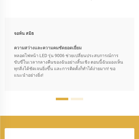
จอห์น สมิธ
ความสว่างและความคมชัดยอดเยี่ยม
หลอดไฟหน้า LED รุ่น 9006 ช่วยเปลี่ยนประสบการณ์การ
ขับขี่ในเวลากลางคืนของฉันอย่างสิ้นเชิง ตอนนี้ฉันมองเห็น
ทุกสิ่งได้ชัดเจนยิ่งขึ้น และการติดตั้งก็ทำได้ง่ายมาก! ขอ
แนะนำอย่างยิ่ง!