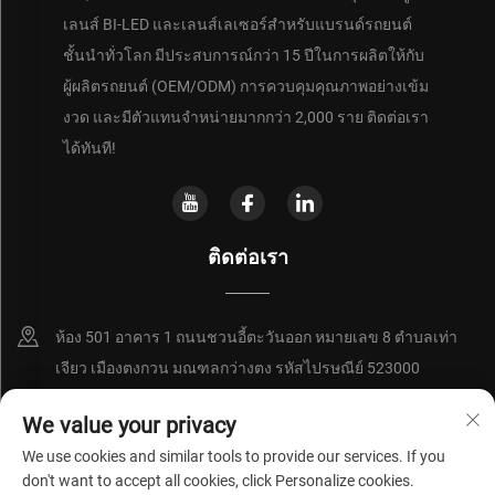
เลนส์ BI-LED และเลนส์เลเซอร์สำหรับแบรนด์รถยนต์
ชั้นนำทั่วโลก มีประสบการณ์กว่า 15 ปีในการผลิตให้กับ
ผู้ผลิตรถยนต์ (OEM/ODM) การควบคุมคุณภาพอย่างเข้ม
งวด และมีตัวแทนจำหน่ายมากกว่า 2,000 ราย ติดต่อเรา
ได้ทันที!
ติดต่อเรา
ห้อง 501 อาคาร 1 ถนนชวนอี้ตะวันออก หมายเลข 8 ตำบลเท่า
เจียว เมืองตงกวน มณฑลกว่างตง รหัสไปรษณีย์ 523000
+86-15362852350
We value your privacy
We use cookies and similar tools to provide our services. If you
[email protected]
don't want to accept all cookies, click Personalize cookies.