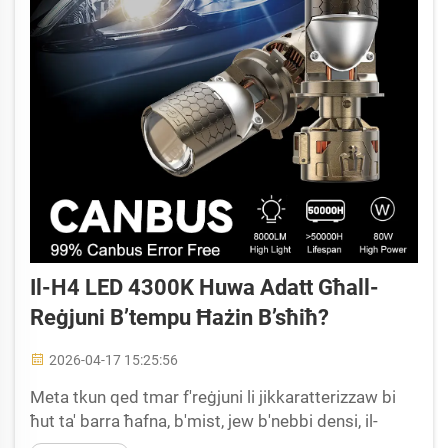
Il-H4 LED 4300K Huwa Adatt Għall-
Reġjuni B’tempu Ħażin B’sħiħ?
2026-04-17 15:25:56
Meta tkun qed tmar f'reġjuni li jikkaratterizzaw bi
ħut ta' barra ħafna, b'mist, jew b'nebbi densi, il-
għażla tal-illuminazzjoni tal-awtomobil isir fatt