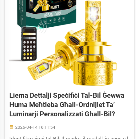
Liema Dettalji Speċifiċi Tal-Bil Ġewwa
Huma Meħtieba Għall-Ordnijiet Ta’
Luminarji Personalizzati Għall-Bil?
2026-04-14 16:11:54
Identifikazzjoni tal-Bil: Il-marka, il-mudell, is-sena u l-