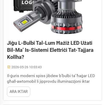
Jiġu L-Bulbi Tal-Lum Ħażiż LED Użati
Bil-Ma’ Is-Sistemi Elettriċi Tat-Tajjara
Kollha?
2026-05-26 10:03:43
Il-ġuris moderni spiss jibdew b’bulbi ta’ ħaġar LED
għall-awtomobil li jipprovdu illuminazzjoni iktar
briżża, konsum inqas ta’ enerġija, u ħajja tas-servizz
ARA IKTAR
itwal paragun ma’ bulbi tal-alogen tradizzjonali.
Madankollu, ħafna proprjetarji ta’ vetturi għaddejja
jibbraw il-mistoħa li jkunu...