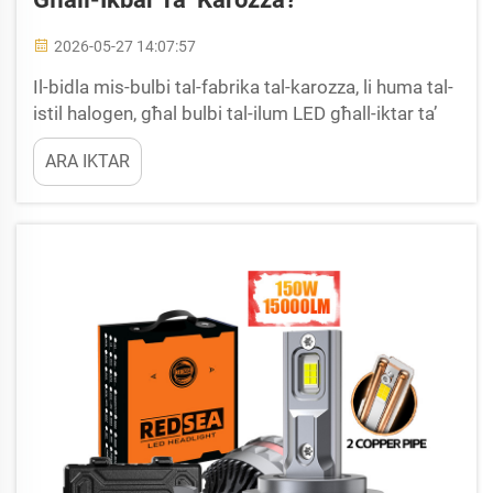
2026-05-27 14:07:57
Il-bidla mis-bulbi tal-fabrika tal-karozza, li huma tal-
istil halogen, għal bulbi tal-ilum LED għall-iktar ta’
karozza hija modifikazzjoni popolari. Ħafna soqqużi
ARA IKTAR
jinħobbu l-proposta ta’ illum iktar briżż u iktar ċar, u
aktar effiċenti mill-punt ta’ raba’ tal-enerġija.
Madankollu, mistoħba komuni qabel il-biża...