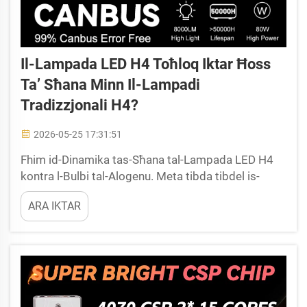
Il-Lampada LED H4 Toħloq Iktar Ħoss
Ta’ Sħana Minn Il-Lampadi
Tradizzjonali H4?
2026-05-25 17:31:51
Fhim id-Dinamika tas-Sħana tal-Lampada LED H4
kontra l-Bulbi tal-Alogenu. Meta tibda tibdel is-
sistemi tal-illuminazzjoni tal-awtomobil, mistoħba li
ARA IKTAR
biss tisemmes ħafna drabi minn proprjetarji ta’
karozzi u minn maniġer ta’ flotta hija: Il-lampada
LED H4 toħloq iktar ħoss ta’ sħana minn il-lampadi
tradizzjonali H4? T...