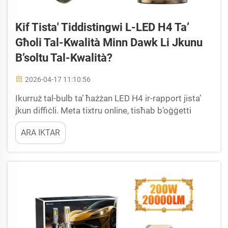
Kif Tista' Tiddistingwi L-LED H4 Ta’
Għoli Tal-Kwalità Minn Dawk Li Jkunu
B’soltu Tal-Kwalità?
2026-04-17 11:10:56
Ikurruż tal-bulb ta’ ħażżan LED H4 ir-rapport jista’
jkun diffiċli. Meta tixtru online, tisħab b’oġġetti
ħafna b’klaimijiet ħażżin dwar il-lumen u b’prezzijiet
ARA IKTAR
baxxi. Madankollu, mhux il-bulbs LED H4 kollha li
jippermettu l-prestazzjoni promessa. Ċerti
jippermettu pattern ta’ ħażżan ħażin...