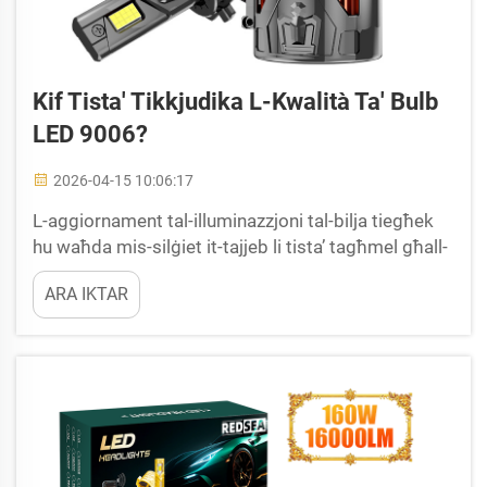
Kif Tista' Tikkjudika L-Kwalità Ta' Bulb
LED 9006?
2026-04-15 10:06:17
L-aggiornament tal-illuminazzjoni tal-bilja tiegħek
hu waħda mis-silġiet it-tajjeb li tista’ tagħmel għall-
iżda u għall-estetika. Madankollu, il-biżness hu
ARA IKTAR
mimli ta’ għożzi, li jagħmel lil hekk diffiċli li
tiddistingwi bejn komponent b’prestazzjoni għolja
u kopja ħażina…