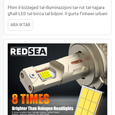
Fhim il-biżżejjed tal-illuminazzjoni tar-rut tat-tajjara
għall-LED tal-biċċa tal-biljoni. Il-ġurta f’inhawi urbani
tfisser li tkun b’sħiħ ta’ lumi tat-tarrija,
ARA IKTAR
kondizzjonijiet komplessi tar-rut, ħlas ta’ traffiku
mistaħ, u regolamenti lokali strikti dwar l-
illuminazzjoni tal-biljoni. Kontrarju għall-biżżejjed
rurali jew għall-biżżejjed ta’ ħajja...