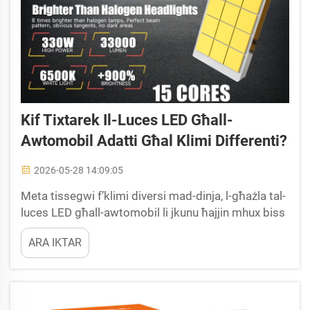
Kif Tixtarek Il-Luces LED Għall-
Awtomobil Adatti Għal Klimi Differenti?
2026-05-28 14:09:05
Meta tissegwi f’klimi diversi mad-dinja, l-għażla tal-
luces LED għall-awtomobil li jkunu ħajjin mhux biss
dwar il-briżżanza iżda wkoll dwar l-adażzjoni tat-
ARA IKTAR
temperatura, l-umdità, il-barranija, il-fuġu u d-dust.
Basat fuq l-esperjenza reali tas-sewwieqa u l-
illuminazzjoni awtomobilistika...