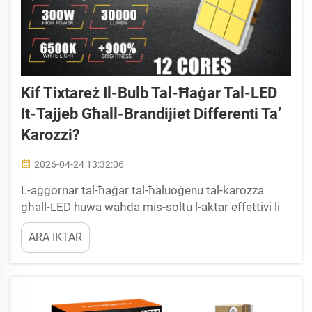
Kif Tixtareż Il-Bulb Tal-Ħaġar Tal-LED
It-Tajjeb Għall-Brandijiet Differenti Ta’
Karozzi?
2026-04-24 13:32:06
L-aġġornar tal-ħaġar tal-ħaluoġenu tal-karozza
għall-LED huwa waħda mis-soltu l-aktar effettivi li
tista’ tagħmel—vizzjoni aħjar, inqas kumsum ta’
ARA IKTAR
enerġija, u ħajja itwal ħafna. Iżda l-għażla tal-bulb it-
tajjeb tal-ħaġar tal-LED m’hiex biss ab...