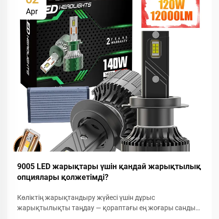
Apr
9005 LED жарықтары үшін қандай жарықтылық
опциялары қолжетімді?
Көліктің жарықтандыру жүйесі үшін дұрыс
жарықтылықты таңдау — қораптағы ең жоғары санды
таңдауға ғана шектелмейді. Автомобильдік