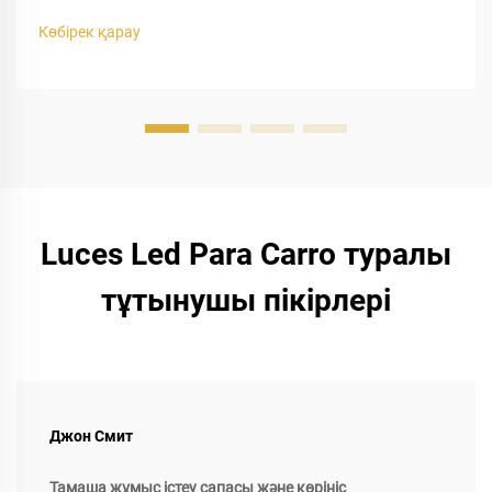
жарықтандыру саласындағы мамандар ретінде біз жол
Көбірек қарау
қауіпсіздігі мен көріністің тепе-теңдігін қалай сақтау
керектігін анықтай алмайтын көлік иелерін жиі көреміз.
9005 LED жарықтары...
Luces Led Para Carro туралы
тұтынушы пікірлері
Джон Смит
Тамаша жұмыс істеу сапасы және көрініс