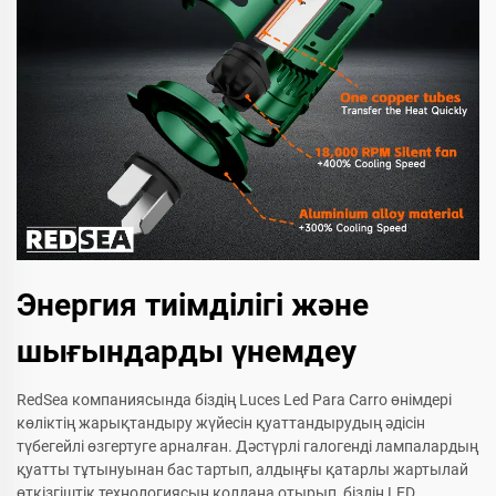
Энергия тиімділігі және
шығындарды үнемдеу
RedSea компаниясында біздің Luces Led Para Carro өнімдері
көліктің жарықтандыру жүйесін қуаттандырудың әдісін
түбегейлі өзгертуге арналған. Дәстүрлі галогенді лампалардың
қуатты тұтынуынан бас тартып, алдыңғы қатарлы жартылай
өткізгіштік технологиясын қолдана отырып, біздің LED