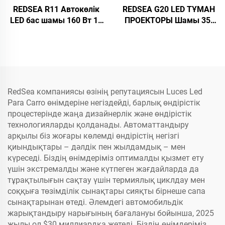
REDSEA R11 Автокөлік
REDSEA G20 LED ТҰМАН
LED бас шамы 160 Вт 16
ПРОЕКТОРЫ Шамы 35-
000 лм
45 Вт 3500-4500 лм
RedSea компаниясы өзінің репутациясын Luces Led
Para Carro өнімдеріне негіздейді, барлық өндірістік
процестерінде жаңа дизайнерлік және өндірістік
технологияларды қолданады. Автоматтандыру
арқылы біз жоғары көлемді өндірістің негізгі
қиындықтары – дәлдік пен жылдамдық – мен
күреседі. Біздің өнімдеріміз оптималды қызмет ету
үшін экстремалды және күтпеген жағдайларда да
тұрақтылығын сақтау үшін термиялық циклдау мен
соққыға төзімділік сынақтары сияқты бірнеше сапа
сынақтарынан өтеді. Әлемдегі автомобильдік
жарықтандыру нарығының бағалануы бойынша, 2025
жылы ол $30 миллиардқа жетеді. Біздің өнімдеріміз