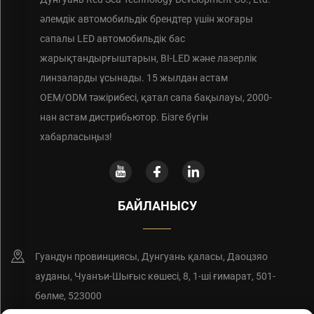
әлемдік автомобильдік брендтер үшін жоғары
сапалы LED автомобильдік бас
жарықтандырғыштарын, BI-LED және лазерлік
линзаларды ұсынады. 15 жылдан астам
OEM/ODM тәжірибесі, қатал сапа бақылауы, 2000-
нан астам дистрибьютор. Бізге бүгін
хабарласыңыз!
БАЙЛАНЫСУ
Гуандун провинциясы, Дунгуань қаласы, Даоцзяо
ауданы, Чуанъи-Шығыс көшесі, 8, 1-ші ғимарат, 501-
бөлме, 523000