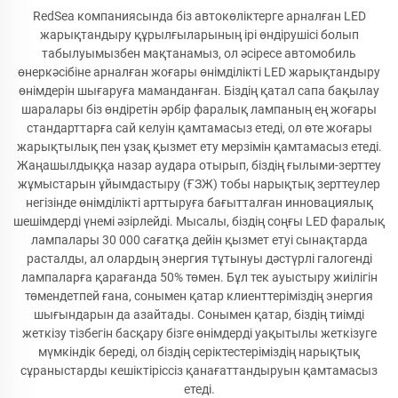
RedSea компаниясында біз автокөліктерге арналған LED
жарықтандыру құрылғыларының ірі өндірушісі болып
табылуымызбен мақтанамыз, ол әсіресе автомобиль
өнеркәсібіне арналған жоғары өнімділікті LED жарықтандыру
өнімдерін шығаруға маманданған. Біздің қатал сапа бақылау
шаралары біз өндіретін әрбір фаралық лампаның ең жоғары
стандарттарға сай келуін қамтамасыз етеді, ол өте жоғары
жарықтылық пен ұзақ қызмет ету мерзімін қамтамасыз етеді.
Жаңашылдыққа назар аудара отырып, біздің ғылыми-зерттеу
жұмыстарын ұйымдастыру (ҒЗЖ) тобы нарықтық зерттеулер
негізінде өнімділікті арттыруға бағытталған инновациялық
шешімдерді үнемі әзірлейді. Мысалы, біздің соңғы LED фаралық
лампалары 30 000 сағатқа дейін қызмет етуі сынақтарда
расталды, ал олардың энергия тұтынуы дәстүрлі галогенді
лампаларға қарағанда 50% төмен. Бұл тек ауыстыру жиілігін
төмендетпей ғана, сонымен қатар клиенттеріміздің энергия
шығындарын да азайтады. Сонымен қатар, біздің тиімді
жеткізу тізбегін басқару бізге өнімдерді уақытылы жеткізуге
мүмкіндік береді, ол біздің серіктестеріміздің нарықтық
сұраныстарды кешіктіріссіз қанағаттандыруын қамтамасыз
етеді.