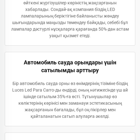
өйткені жүргізушілер көріністің жақсарғанын
хабарлады. Сондай-ақ компания біздің LED
лампаларының беріктігіне байланысты жөндеу
шығындарында маңызды төмендеу байқады, себебі бұл
лампалар дәстүрлі нұсқаларға қарағанда 50%-дан астам
уақыт қызмет етеді.
Автомобиль сауда орындары үшін
сатылымды арттыру
Бір автомобиль сауда орны өз өнімдерінің тізіміне біздің
Luces Led Para Carro-ды ендірді, оның нәтижесінде үш ай
ішінде сатылым 35%-ға өсті. Тұтынушылар өз
көліктерінің көрінісі мен заманауи эстетикасының
жақсарғанын бағалады, бұл оң пікірлер мен
қайталанатын сатып алуларға әкелді.