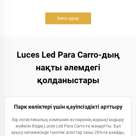
Баға сұрау
Luces Led Para Carro-дың
нақты әлемдегі
қолданыстары
Парк көліктері үшін қауіпсіздікті арттыру
Бір логистикалық компания өз паркінің жарықтандыру
жүйесін біздің Luces Led Para Carro-ға жаңартты. Бұл
ауысу нәтижесінде түнгілік апаттар саны 20%-ға азайды,