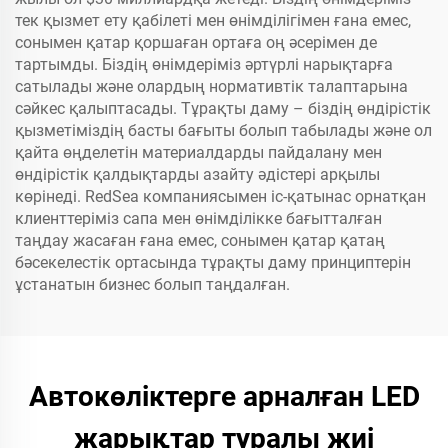
тек қызмет ету қабілеті мен өнімділігімен ғана емес,
сонымен қатар қоршаған ортаға оң әсерімен де
тартымды. Біздің өнімдеріміз әртүрлі нарықтарға
сатылады және олардың нормативтік талаптарына
сәйкес қалыптасады. Тұрақты даму – біздің өндірістік
қызметіміздің басты бағыты болып табылады және ол
қайта өңделетін материалдарды пайдалану мен
өндірістік қалдықтарды азайту әдістері арқылы
көрінеді. RedSea компаниясымен іс-қатынас орнатқан
клиенттеріміз сапа мен өнімділікке бағытталған
таңдау жасаған ғана емес, сонымен қатар қатаң
бәсекелестік ортасында тұрақты даму принциптерін
ұстанатын бизнес болып таңдалған.
Автокөліктерге арналған LED
жарықтар туралы жиі