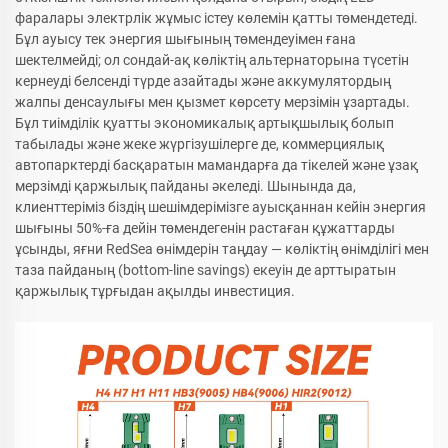
фаралары электрлік жұмыс істеу көлемін қатты төмендетеді.
Бұл ауысу тек энергия шығының төмендеуімен ғана
шектелмейді; ол сондай-ақ көліктің альтернаторына түсетін
кернеуді белсенді түрде азайтады және аккумулятордың
жалпы денсаулығы мен қызмет көрсету мерзімін ұзартады.
Бұл тиімділік қуатты экономикалық артықшылық болып
табылады және жеке жүргізушілерге де, коммерциялық
автопарктерді басқаратын мамандарға да тікелей және ұзақ
мерзімді қаржылық пайданы әкеледі. Шынында да,
клиенттеріміз біздің шешімдерімізге ауысқаннан кейін энергия
шығыны 50%-ға дейін төмендегенін растаған құжаттарды
ұсынды, яғни RedSea өнімдерін таңдау — көліктің өнімділігі мен
таза пайданың (bottom-line savings) екеуін де арттыратын
қаржылық тұрғыдан ақылды инвестиция.