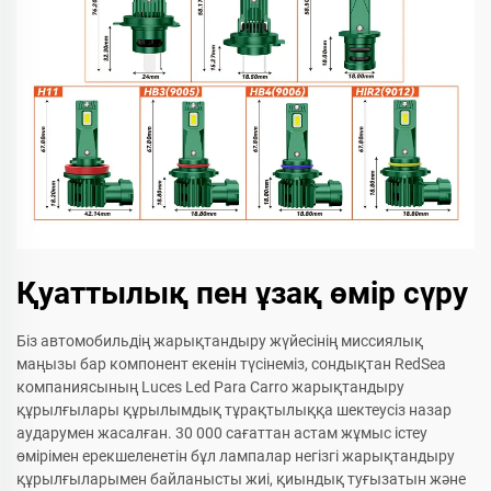
Қуаттылық пен ұзақ өмір сүру
Біз автомобильдің жарықтандыру жүйесінің миссиялық
маңызы бар компонент екенін түсінеміз, сондықтан RedSea
компаниясының Luces Led Para Carro жарықтандыру
құрылғылары құрылымдық тұрақтылыққа шектеусіз назар
аударумен жасалған. 30 000 сағаттан астам жұмыс істеу
өмірімен ерекшеленетін бұл лампалар негізгі жарықтандыру
құрылғыларымен байланысты жиі, қиындық туғызатын және