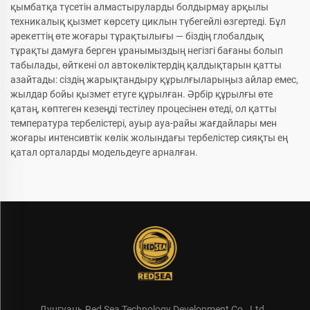
қымбатқа түсетін алмастыруларды болдырмау арқылы
техникалық қызмет көрсету циклын түбегейлі өзгертеді. Бұл
әрекеттің өте жоғары тұрақтылығы — біздің глобалдық
тұрақты дамуға берген ұранымыздың негізгі бағаны болып
табылады, өйткені ол автокөліктердің қалдықтарын қатты
азайтады: сіздің жарықтандыру құрылғыларыңыз айлар емес,
жылдар бойы қызмет етуге құрылған. Әрбір құрылғы өте
қатаң, көптеген кезеңді тестілеу процесінен өтеді, ол қатты
температура тербелістері, ауыр ауа-райы жағдайлары мен
жоғары интенсивтік көлік жолындағы тербелістер сияқты ең
қатал орталарды модельдеуге арналған.
Дунгуань Red Sea Technology Development Co., Ltd.