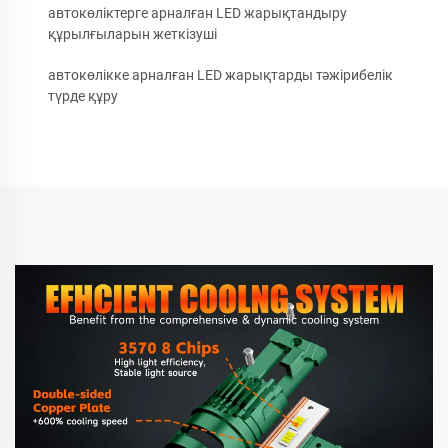
автокөліктерге арналған LED жарықтандыру
құрылғыларын жеткізуші
автокөлікке арналған LED жарықтарды тәжірибелік
түрде құру