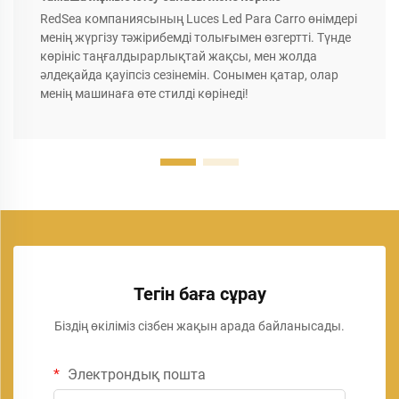
RedSea компаниясының Luces Led Para Carro өнімдері
менің жүргізу тәжірибемді толығымен өзгертті. Түнде
көрініс таңғалдырарлықтай жақсы, мен жолда
әлдеқайда қауіпсіз сезінемін. Сонымен қатар, олар
менің машинаға өте стилді көрінеді!
Тегін баға сұрау
Біздің өкіліміз сізбен жақын арада байланысады.
Электрондық пошта