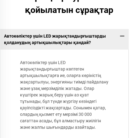
қойылатын сұрақтар
Автокөліктер үшін LED жарықтандырғыштарды
қолданудың артықшылықтары қандай?
Автокөліктер үшін LED
жарықтандырғыштар көптеген
артықшылықтарға ие, оларға көріністің
жақсартылуы, энергияны тиімді пайдалану
және ұзақ мерзімділік жатады. Олар
күштірек жарық беру үшін аз қуат
тұтынады, бұл түнде жүргізу кезіндегі
қауіпсіздікті жақсартады. Сонымен қатар,
олардың қызмет ету мерзімі 30 000
сағаттан асады, бұл алмастыру жиілігін
және жалпы шығындарды азайтады.