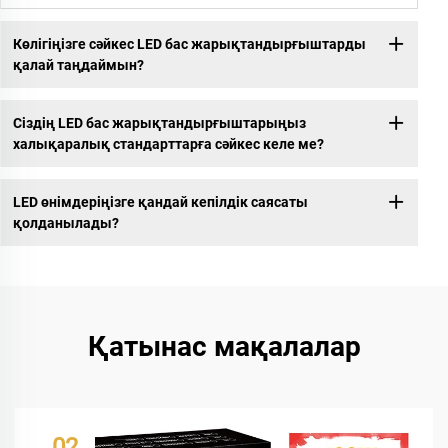
Көлігіңізге сәйкес LED бас жарықтандырғыштарды
қалай таңдаймын?
Сіздің LED бас жарықтандырғыштарыңыз
халықаралық стандарттарға сәйкес келе ме?
LED өнімдеріңізге қандай кепілдік саясаты
қолданылады?
Қатынас мақалалар
02