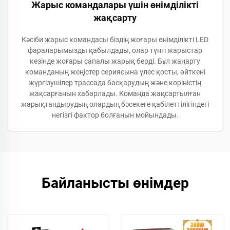
Жарыс командалары үшін өнімділікті
жақсарту
Кәсіби жарыс командасы біздің жоғары өнімділікті LED
фараларымызды қабылдады, олар түнгі жарыстар
кезінде жоғары сапалы жарық берді. Бұл жаңарту
команданың жеңістер сериясына үлес қосты, өйткені
жүргізушілер трассада басқарудың және көріністің
жақсарғанын хабарлады. Команда жақсартылған
жарықтандырудың олардың бәсекеге қабілеттілігіндегі
негізгі фактор болғанын мойындады.
Байланысты өнімдер