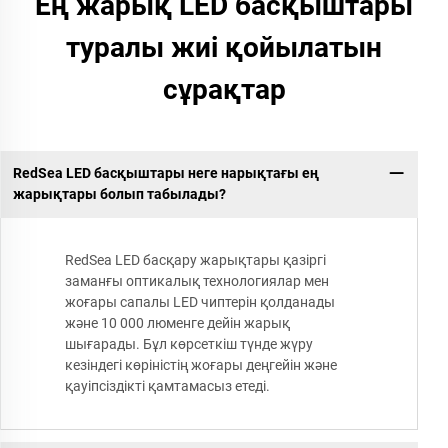
Ең жарық LED басқыштары
туралы жиі қойылатын
сұрақтар
RedSea LED басқыштары неге нарықтағы ең
жарықтары болып табылады?
RedSea LED басқару жарықтары қазіргі
заманғы оптикалық технологиялар мен
жоғары сапалы LED чиптерін қолданады
және 10 000 люменге дейін жарық
шығарады. Бұл көрсеткіш түнде жүру
кезіндегі көріністің жоғары деңгейін және
қауіпсіздікті қамтамасыз етеді.