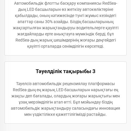
Автомобильдік флотты басқару компаниясы RedSea-
дың LED басшыларын өз жеткізу автокөліктеріне
қабылдады, оның нәтижесінде түнгі жұмыс кезіндегі
апаттар саны 30% азайды. Біздің басшыларының
жақсартылған жарықтандыруы водительлерге қауіпті
жағдайларды ерте анықтауға мүмкіндік берді, бұл
RedSea-дың жарық шешімдерінің жоғары деңгейдегі
қауіпті орталарда сенімділігін көрсетеді.
Тәуелділік тақырыбы 3
Тәуелсіз автомобильдік рецензиялау платформасы
RedSea-дың ең жарық LED басшыларын нарықтағы ең
жақсы деп бағалады, олардың жоғары жарықтығы мен
ұзақ мерзімділігін атап өтті. Бұл мойындау біздің
автомобильдік жарықтандыру саласындағы инновация
мен үздіктілікке қажеттілігімізді растайды.