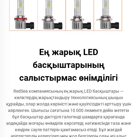
Ең жарық LED
басқыштарының
салыстырмас өнімділігі
RedSea компаниясының ең жарық LED басқыштары —
көліктердің жарықтандыру технологиясының шыңын
құрайды, олар жолда көріністі және қауіпсіздікті арттыру үшін
әзірленген. Шығысы сағатына 10 000 люменге дейін жететін
бұл басқыштар дәстүрлі галогенді шамдарға қарағанда
әлдеқайда жоғары өнімділік көрсетеді, нәтижесінде таза және
кеңірек сәуле паттерін қамтамасыз етеді. Бұл жағдай
әріптестердің кедергілер мен жол белгілерін одан әрі алыс