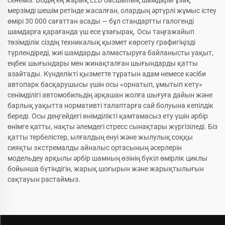
сенеміз. Біздің ең жарық LED басшылық шамдары ұзақ
мерзімді шешім ретінде жасалған, олардың әртүрлі жұмыс істеу
өмірі 30 000 сағаттан асады — бұл стандартты галогенді
шамдарға қарағанда үш есе ұзағырақ. Осы таңғажайып
төзімділік сіздің техникалық қызмет көрсету графигіңізді
түрлендіреді, жиі шамдарды алмастыруға байланысты уақыт,
еңбек шығындары мен жинақталған шығындарды қатты
азайтады. Күнделікті қызметте тұратын адам немесе кәсіби
автопарк басқарушысы үшін осы «орнатып, ұмытып кету»
сенімділігі автомобильдің әрқашан жолға шығуға дайын және
барлық уақытта нормативті талаптарға сай болуына кепілдік
береді. Осы деңгейдегі өнімділікті қамтамасыз ету үшін әрбір
өнімге қатты, нақты әлемдегі стресс сынақтары жүргізіледі. Біз
қатты тербелістер, ылғалдың енуі және жылулық соққы
сияқты экстремалды айналыс ортасының әсерлерін
модельдеу арқылы әрбір шамның өзінің бүкіл өмірлік циклы
бойынша бүтіндігін, жарық шоғырын және жарықтылығын
сақтауын растаймыз.