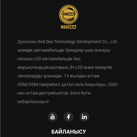
Дунгуань Red Sea Technology Development Co., Ltd.
әлемдік автомобильдік брендтер үшін жоғары
сапалы LED автомобильдік бас
жарықтандырғыштарын, BI-LED және лазерлік
линзаларды ұсынады. 15 жылдан астам
OEM/ODM тәжірибесі, қатал сапа бақылауы, 2000-
нан астам дистрибьютор. Бізге бүгін
хабарласыңыз!
БАЙЛАНЫСУ