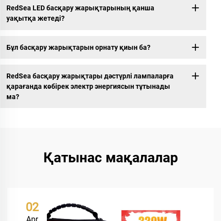
RedSea LED басқару жарықтарының қанша
уақытқа жетеді?
Бұл басқару жарықтарын орнату қиын ба?
RedSea басқару жарықтары дәстүрлі лампаларға
қарағанда көбірек электр энергиясын тұтынады
ма?
Қатынас мақалалар
02
Apr