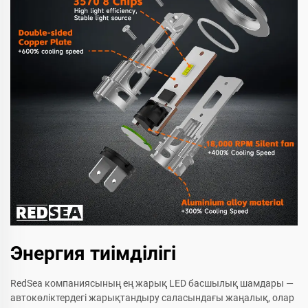
Энергия тиімділігі
RedSea компаниясының ең жарық LED басшылық шамдары —
автокөліктердегі жарықтандыру саласындағы жаңалық, олар