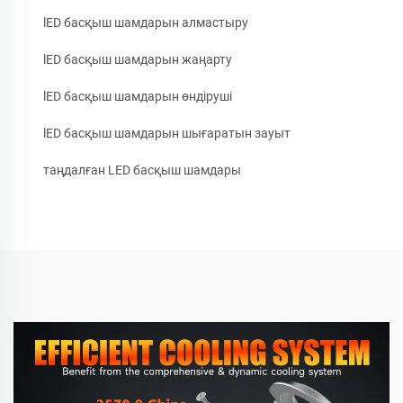
lED басқыш шамдарын алмастыру
lED басқыш шамдарын жаңарту
lED басқыш шамдарын өндіруші
lED басқыш шамдарын шығаратын зауыт
таңдалған LED басқыш шамдары