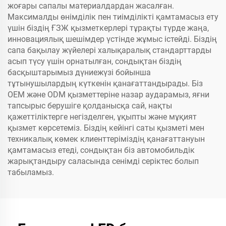
жоғары сапалы материалдардан жасалған.
Максималды өнімділік пен тиімділікті қамтамасыз ету
үшін біздің ҒЗЖ қызметкерлері тұрақты түрде жаңа,
инновациялық шешімдер үстінде жұмыс істейді. Біздің
сапа бақылау жүйелері халықаралық стандарттарды
асып түсу үшін орнатылған, сондықтан біздің
басқыштарымыз дүниежүзі бойынша
тұтынушылардың күткенін қанағаттандырады. Біз
OEM және ODM қызметтеріне назар аударамыз, яғни
тапсырыс берушіге қолданысқа сай, нақты
қажеттіліктерге негізделген, ұқыпты және мұқият
қызмет көрсетеміз. Біздің кейінгі саты қызметі мен
техникалық көмек клиенттеріміздің қанағаттануын
қамтамасыз етеді, сондықтан біз автомобильдік
жарықтандыру саласында сенімді серіктес болып
табыламыз.