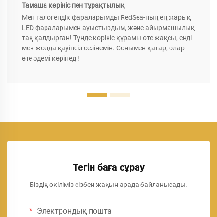
Тамаша көрініс пен тұрақтылық
Мен галогендік фараларымды RedSea-ның ең жарық
LED фараларымен ауыстырдым, және айырмашылық
таң қалдырған! Түнде көрініс құрамы өте жақсы, енді
мен жолда қауіпсіз сезінемін. Сонымен қатар, олар
өте әдемі көрінеді!
Тегін баға сұрау
Біздің өкіліміз сізбен жақын арада байланысады.
Электрондық пошта