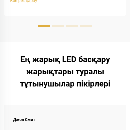
Көбірек қарау
автомобильдік жарықтандыруды жаңарту кезінде H1
лампалары төмен және жоғары жарық режимдерінде де
кеңінен қолданылады...
Ең жарық LED басқару
жарықтары туралы
тұтынушылар пікірлері
Джон Смит