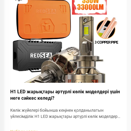
H1 LED жарықтары әртүрлі көлік моделдері үшін
неге сәйкес келеді?
Көлік жүйелері бойынша кеңінен қолданылатын
үйлесімділік H1 LED жарықтары әртүрлі көлік моделдері
үшін сәйкес келуінің бірден-бір негізгі себебі — олардың
стандартталған цоколь дизайны. Практикалық