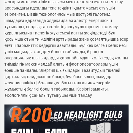
жоғары интенсивтілік шығысы мен өте төмен қуатты тұтыну
арасындағы идеалды тепе-теңдікті қамтамасыз ету үшін
әзірленген. Біздің технологиясымыз дәстүрлі галогенді
шамдарға қарағанда әлдеқайда аз электр энергиясын
тұтынады, сондықтан көліктің аккумуляторы мен алмасу
құрылғысына тиелетін жүктемені қатты жеңілдетеді; бұл
қосымша отын тиімділігін арттырады және қозғалтқышқа әсер
ететін паразиттік кедергіні азайтады. Бұл кез келген көлік иесі
үшін маңызды жаңарту болып табылады, бірақ ол
операциялық шығындарды қарапайымдап, көліктердің жалпы
тиімділігін максималдай алатын флот операторлары үшін
ерекше пайдалы. Энергия шығындарын азайтудың тікелей
қаржылық пайдасынан басқа, бұл басшылық шамдар
жауапкершілікті, болашаққа бағытталған инженерлік
жұмыстың белгісі болып табылады. Қазіргі заманғы,
экологиялық саналы тұтынушы үшін таңдау