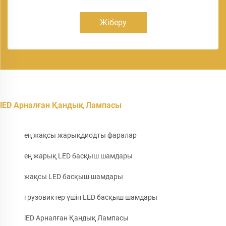
Жіберу
lED Арналған Қандық Лампасы
ең жақсы жарықдиодты фаралар
ең жарық LED басқыш шамдары
жақсы LED басқыш шамдары
грузовиктер үшін LED басқыш шамдары
lED Арналған Қандық Лампасы