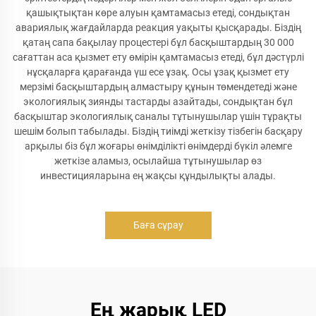
қашықтықтан көре алуын қамтамасыз етеді, сондықтан
авариялық жағдайларда реакция уақыты қысқарады. Біздің
қатаң сапа бақылау процестері бұл басқыштардың 30 000
сағаттан аса қызмет ету өмірін қамтамасыз етеді, бұл дәстүрлі
нұсқаларға қарағанда үш есе ұзақ. Осы ұзақ қызмет ету
мерзімі басқыштардың алмастыру құнын төмендетеді және
экологиялық зиянды тастарды азайтады, сондықтан бұл
басқыштар экологиялық саналы тұтынушылар үшін тұрақты
шешім болып табылады. Біздің тиімді жеткізу тізбегін басқару
арқылы біз бұл жоғары өнімділікті өнімдерді бүкіл әлемге
жеткізе аламыз, осылайша тұтынушылар өз
инвестицияларына ең жақсы құндылықты алады.
Баға сұрау
Ең жарық LED