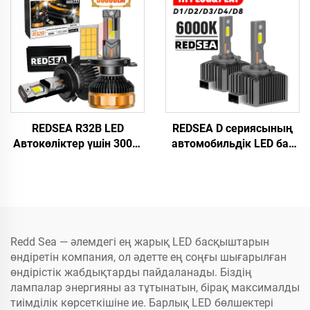
REDSEA R32B LED
REDSEA D сериясының
Автокөліктер үшін 300W
автомобильдік LED бас
30000lm Бас фаралар
жарықтандырғышы 90
Вт, 9000 лм
Redd Sea — әлемдегі ең жарық LED басқыштарын
өндіретін компания, ол әдетте ең соңғы шығарылған
өндірістік жабдықтарды пайдаланады. Біздің
лампалар энергияны аз тұтынатын, бірақ максималды
тиімділік көрсеткішіне ие. Барлық LED бөлшектері