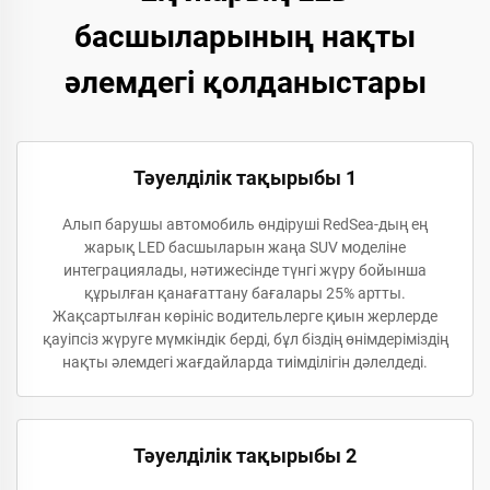
басшыларының нақты
әлемдегі қолданыстары
Тәуелділік тақырыбы 1
Алып барушы автомобиль өндіруші RedSea-дың ең
жарық LED басшыларын жаңа SUV моделіне
интеграциялады, нәтижесінде түнгі жүру бойынша
құрылған қанағаттану бағалары 25% артты.
Жақсартылған көрініс водительлерге қиын жерлерде
қауіпсіз жүруге мүмкіндік берді, бұл біздің өнімдеріміздің
нақты әлемдегі жағдайларда тиімділігін дәлелдеді.
Тәуелділік тақырыбы 2