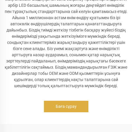
әрбір LED басшылық шамының жоғары деңгейдегі өнімділік
пен тұрақтылық стандарттарына сай келуін қамтамасыз етеді.
Айына 1 миллионнан астам өнім өндіру қуатымен біз ірі
автокөлік өндірушілердің талаптарын қанағаттандыруға
дайынбыз. Біздің тиімді жеткізу тізбегін басқару жүйесі біздің
өнімдерімізді уақытында жеткізуімізге мүмкіндік береді,
сондықтан клиенттеріміз жарықтандыру қажеттіліктері үшін
бізге сене алады. Біз үнемі жақсартуға және өнімділікті
арттыруға назар аударамыз, сонымен қатар нарықтық
зерттеулерді пайдаланып, өнімдеріміздің нарықтағы бәсекеге
қабілеттілігін сақтаймыз. Біздің мамандандырылған ҒЗЖ және
дизайнерлар тобы OEM және ODM қызметтерін ұсынуға
құрылған, олар клиенттердің нақты талаптарына сай
шешімдерді толық қалыптастыруға мүмкіндік береді.
Баға сұрау