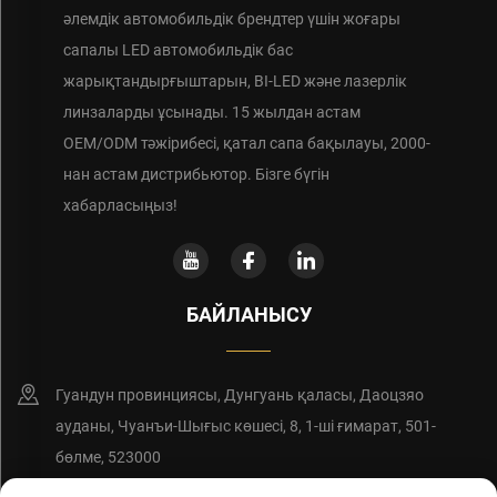
әлемдік автомобильдік брендтер үшін жоғары
сапалы LED автомобильдік бас
жарықтандырғыштарын, BI-LED және лазерлік
линзаларды ұсынады. 15 жылдан астам
OEM/ODM тәжірибесі, қатал сапа бақылауы, 2000-
нан астам дистрибьютор. Бізге бүгін
хабарласыңыз!
БАЙЛАНЫСУ
Гуандун провинциясы, Дунгуань қаласы, Даоцзяо
ауданы, Чуанъи-Шығыс көшесі, 8, 1-ші ғимарат, 501-
бөлме, 523000