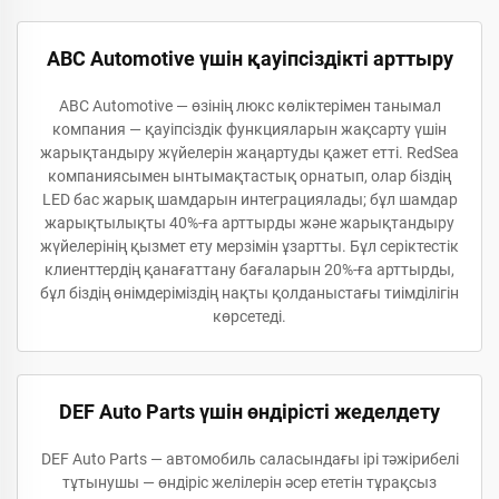
ABC Automotive үшін қауіпсіздікті арттыру
ABC Automotive — өзінің люкс көліктерімен танымал
компания — қауіпсіздік функцияларын жақсарту үшін
жарықтандыру жүйелерін жаңартуды қажет етті. RedSea
компаниясымен ынтымақтастық орнатып, олар біздің
LED бас жарық шамдарын интеграциялады; бұл шамдар
жарықтылықты 40%-ға арттырды және жарықтандыру
жүйелерінің қызмет ету мерзімін ұзартты. Бұл серіктестік
клиенттердің қанағаттану бағаларын 20%-ға арттырды,
бұл біздің өнімдеріміздің нақты қолданыстағы тиімділігін
көрсетеді.
DEF Auto Parts үшін өндірісті жеделдету
DEF Auto Parts — автомобиль саласындағы ірі тәжірибелі
тұтынушы — өндіріс желілерін әсер ететін тұрақсыз