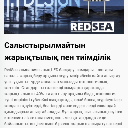
Салыстырылмайтын
жарықтылық пен тиімділік
RedSea компаниясының LED басқару шамдары – жоғары
сапалы жарық беру арқылы жүру тәжірибесін қайта анықтау
үшін ұқыпты түрде жасалған маңызды технологиялық
жетістік. Стандартты галогенді шамдарға қарағанда
жарықтылықты 40%–ға арттыру арқылы біздің технология
түнгі көріністі түбегейлі жақсартады, олай болса, жүргізушілер
жолдағы қауіптерді, белгілерді және кедергілерді ешқандай
қиындықсыз анықтай алады. Бұл жарық шығысының өсуі тек
интенсивтілікке ғана емес, сонымен қатар дәлдікке де
байланысты: кеңірек және біркелкі жарық шашырату паттерні