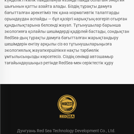
күнделікті көлік пайдалануы кезінде пайда болатын энергия
шығынын қатты азайта алады. Біздің тұрақты дамуға
бағытталған әрекетіміз тек қана нормативтік талаптарды
орындаудан аспайды — бұл қазіргі нарықтың өзгеріп отырған
құндылықтарына белсенді жауап. Тұтынушылар барынша
экологияға қолайлы шешімдерді қадірлей бастады, сондықтан
RedSea-дың тұрақты дамуға бағытталған жарықтандыру
шешімдерін енгізу арқылы сіз өз тұтынушыларыңызға
экологиялық жауапкершілікке нақты тәрбиелік
ұмтылысыңызды көрсетесіз. Сіздің сенімді автошамыр
тағайындаушыңыз ретінде RedSea-мен серіктестік құру
Дунгуань Red Sea Technology Development Co., Ltd.