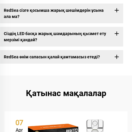
RedSea сізге қосымша жарық шешімдерін ұсына
ала ма?
Сіздің LED басқа жарық шамдарының қызмет ету
мерзімі қандай?
RedSea өнім сапасын қалай қамтамасыз етеді?
Қатынас мақалалар
07
Apr