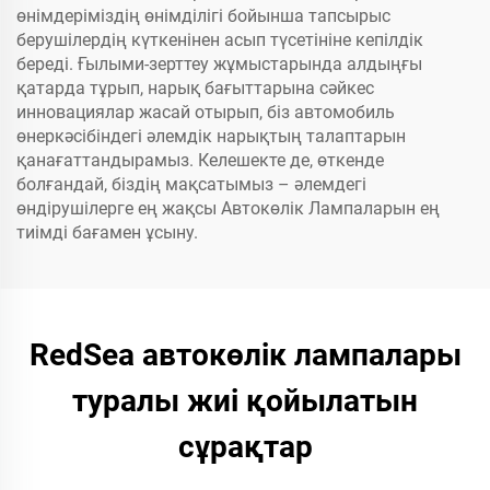
өнімдеріміздің өнімділігі бойынша тапсырыс
берушілердің күткенінен асып түсетініне кепілдік
береді. Ғылыми-зерттеу жұмыстарында алдыңғы
қатарда тұрып, нарық бағыттарына сәйкес
инновациялар жасай отырып, біз автомобиль
өнеркәсібіндегі әлемдік нарықтың талаптарын
қанағаттандырамыз. Келешекте де, өткенде
болғандай, біздің мақсатымыз – әлемдегі
өндірушілерге ең жақсы Автокөлік Лампаларын ең
тиімді бағамен ұсыну.
RedSea автокөлік лампалары
туралы жиі қойылатын
сұрақтар