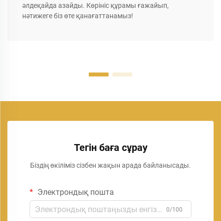
әлдеқайда азайды. Көрініс құрамы ғажайып,
нәтижеге біз өте қанағаттанамыз!
Тегін баға сұрау
Біздің өкіліміз сізбен жақын арада байланысады.
Электрондық пошта
0/100