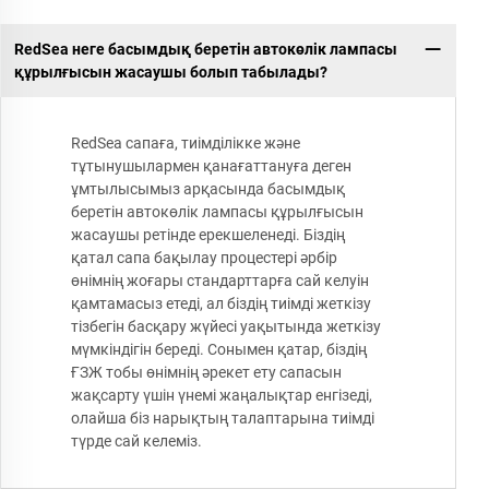
RedSea неге басымдық беретін автокөлік лампасы
құрылғысын жасаушы болып табылады?
RedSea сапаға, тиімділікке және
тұтынушылармен қанағаттануға деген
ұмтылысымыз арқасында басымдық
беретін автокөлік лампасы құрылғысын
жасаушы ретінде ерекшеленеді. Біздің
қатал сапа бақылау процестері әрбір
өнімнің жоғары стандарттарға сай келуін
қамтамасыз етеді, ал біздің тиімді жеткізу
тізбегін басқару жүйесі уақытында жеткізу
мүмкіндігін береді. Сонымен қатар, біздің
ҒЗЖ тобы өнімнің әрекет ету сапасын
жақсарту үшін үнемі жаңалықтар енгізеді,
олайша біз нарықтың талаптарына тиімді
түрде сай келеміз.