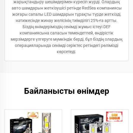
жарықтандыру шешімдерімен күресіп жүрді. Олардың
авто шамдарын жеткізушісі ретінде RedSea компаниясы
жоғары сапалы LED шамдарын тұрақты түрде жеткізді,
нәтижесінде жинау желісінің тиімділігі 25%-ға артты.
Біздің өнімдеріміздің сенімді жұмыс істеуі DEF
компаниясына сапасын төмендетпей, өндірістік
мерзімдерге үлгеруге мүмкіндік берді, бұл біздің олардың
операцияларында сенімді серіктес ретіндегі рөлімізді
көрсетеді.
Байланысты өнімдер