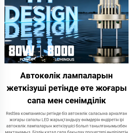
Автокөлік лампаларын
жеткізуші ретінде өте жоғары
сапа мен сенімділік
RedSea компаниясы ретінде біз автокөлік саласына арналған
жоғары сапалы LED жарықтандыру өнімдерін өндіретін ірі
автокөлік лампаларын жеткізушісі болып танылғанымызбен
мақтанамыз. Біздің қатал сапа бақылау процестері өндірілетін