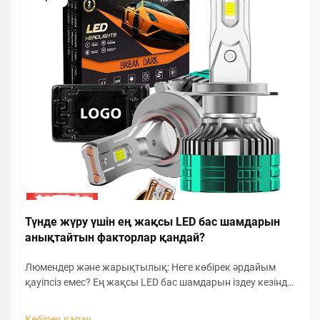
Түнде жүру үшін ең жақсы LED бас шамдарын
анықтайтын факторлар қандай?
Люмендер және жарықтылық: Неге көбірек әрдайым
қауіпсіз емес? Ең жақсы LED бас шамдарын іздеу кезінде
люмен көрсеткіші жиі әріптестердің назарын тартатын
бірінші сипаттама болып табылады. Жоғары люмен
Көбірек қарау