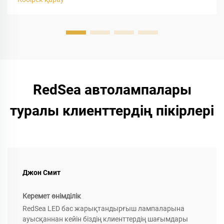
көрсеткіштері әрине әсерлі болып көрінеді, бірақ шынайы
өмірде...
RedSea автолампалары
туралы клиенттердің пікірлері
Джон Смит
Керемет өнімділік
RedSea LED бас жарықтандырғыш лампаларына
ауысқаннан кейін біздің клиенттердің шағымдары