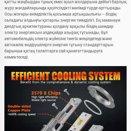
қатты жаңбырдан тұнық емес ауыл жолдарына дейінгі барлық
жүру жағдайларында қауіпсіздікті мәлімді түрде арттырады.
Осы жоғары өнімділіктің қосымша артықшылығы – біздің
саладағы алдыңғы қатарлы энергия тиімділігі. Ең заманауи
диодтық архитектураны қолдану арқылы біздің шамдар
электр энергиясын әлдеқайда азырақ тұтынады, бұл
автомобильдің электр жүйесіне тиегін жеңілдетеді және
автокөлік өндірушілерге энергия тұтыну стандарттарын
барынша қатаң талаптарға сай қанағаттандыруға
көмектеседі.