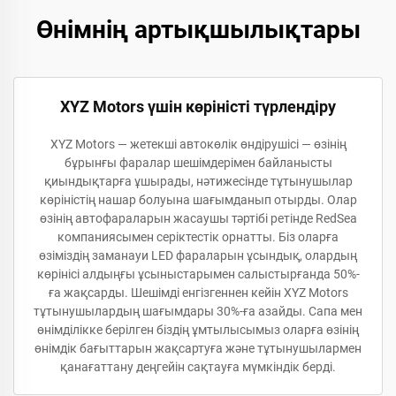
Өнімнің артықшылықтары
XYZ Motors үшін көріністі түрлендіру
XYZ Motors — жетекші автокөлік өндірушісі — өзінің
бұрынғы фаралар шешімдерімен байланысты
қиындықтарға ұшырады, нәтижесінде тұтынушылар
көріністің нашар болуына шағымданып отырды. Олар
өзінің автофараларын жасаушы тәртібі ретінде RedSea
компаниясымен серіктестік орнатты. Біз оларға
өзіміздің заманауи LED фараларын ұсындық, олардың
көрінісі алдыңғы ұсыныстарымен салыстырғанда 50%-
ға жақсарды. Шешімді енгізгеннен кейін XYZ Motors
тұтынушылардың шағымдары 30%-ға азайды. Сапа мен
өнімділікке берілген біздің ұмтылысымыз оларға өзінің
өнімдік бағыттарын жақсартуға және тұтынушылармен
қанағаттану деңгейін сақтауға мүмкіндік берді.