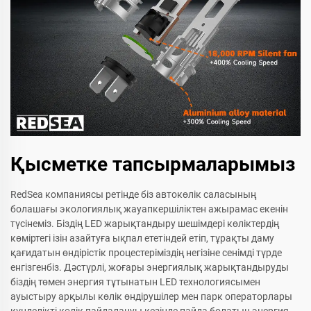
Қысметке тапсырмаларымыз
RedSea компаниясы ретінде біз автокөлік саласының
болашағы экологиялық жауапкершіліктен ажырамас екенін
түсінеміз. Біздің LED жарықтандыру шешімдері көліктердің
көміртегі ізін азайтуға ықпал ететіндей етіп, тұрақты даму
қағидатын өндірістік процестеріміздің негізіне сенімді түрде
енгізгенбіз. Дәстүрлі, жоғары энергиялық жарықтандыруды
біздің төмен энергия тұтынатын LED технологиясымен
ауыстыру арқылы көлік өндірушілер мен парк операторлары