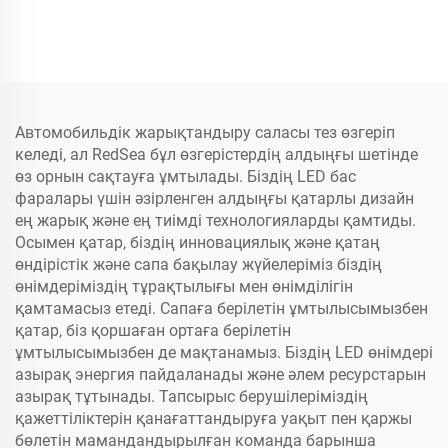
55 Вт 3500-5500 лм
8000 лм
Автомобильдік жарықтандыру саласы тез өзгеріп
келеді, ал RedSea бұл өзгерістердің алдыңғы шетінде
өз орнын сақтауға ұмтылады. Біздің LED бас
фаралары үшін әзірленген алдыңғы қатарлы дизайн
ең жарық және ең тиімді технологияларды қамтиды.
Осымен қатар, біздің инновациялық және қатаң
өндірістік және сапа бақылау жүйелеріміз біздің
өнімдеріміздің тұрақтылығы мен өнімділігін
қамтамасыз етеді. Сапаға берілетін ұмтылысымызбен
қатар, біз қоршаған ортаға берілетін
ұмтылысымызбен де мақтанамыз. Біздің LED өнімдері
азырақ энергия пайдаланады және әлем ресурстарын
азырақ тұтынады. Тапсырыс берушілеріміздің
қажеттіліктерін қанағаттандыруға уақыт пен қаржы
бөлетін мамандандырылған команда барынша