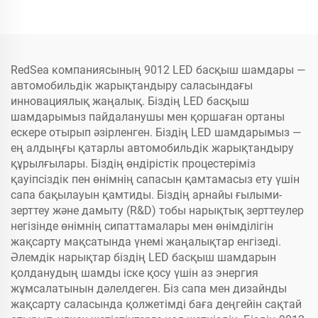
RedSea компаниясының 9012 LED басқыш шамдары —
автомобильдік жарықтандыру саласындағы
инновациялық жаңалық. Біздің LED басқыш
шамдарымыз пайдаланушы мен қоршаған ортаны
ескере отырып әзірленген. Біздің LED шамдарымыз —
ең алдыңғы қатарлы автомобильдік жарықтандыру
құрылғылары. Біздің өндірістік процестеріміз
қауіпсіздік пен өнімнің сапасын қамтамасыз ету үшін
сапа бақылауын қамтиды. Біздің арнайы ғылыми-
зерттеу және дамыту (R&D) тобы нарықтық зерттеулер
негізінде өнімнің сипаттамалары мен өнімділігін
жақсарту мақсатында үнемі жаңалықтар енгізеді.
Әлемдік нарықтар біздің LED басқыш шамдарын
қолданудың шамды іске қосу үшін аз энергия
жұмсалатынын дәлелдеген. Біз сапа мен дизайнды
жақсарту саласында қолжетімді баға деңгейін сақтай