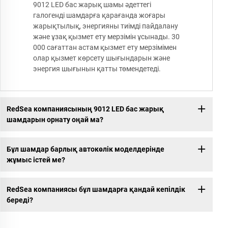
9012 LED бас жарық шамы әдеттегі
галогенді шамдарға қарағанда жоғары
жарықтылық, энергияны тиімді пайдалану
және ұзақ қызмет ету мерзімін ұсынады. 30
000 сағаттан астам қызмет ету мерзімімен
олар қызмет көрсету шығындарын және
энергия шығынын қатты төмендетеді.
RedSea компаниясының 9012 LED бас жарық
шамдарын орнату оңай ма?
Бұл шамдар барлық автокөлік моделдерінде
жұмыс істей ме?
RedSea компаниясы бұл шамдарға қандай кепілдік
береді?