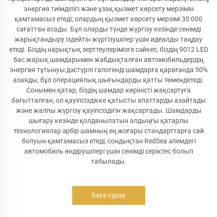
энергия тиімділігі және ұзақ қызмет көрсету мерзімін
қамтамасыз етеді; олардың қызмет көрсету мерзімі 30 000
сағаттан асады. Бұл оларды түнде жүргізу кезінде сенімді
жарықтандыру іздейтін жүргізушілер үшін идеалды таңдау
етеді. Біздің нарықтық зерттеулерімізге сәйкес, біздің 9012 LED
бас жарық шамдарымен жабдықталған автомобильдердің
энергия тұтынуы дәстүрлі галогенді шамдарға қарағанда 50%
азаяды, бұл операциялық шығындарды қатты төмендетеді.
Сонымен қатар, біздің шамдар көріністі жақсартуға
бағытталған, ол қауіпсіздікке қатысты апаттарды азайтады
және жалпы жүргізу қауіпсіздігін жақсартады. Шамдарды
шығару кезінде қолданылатын алдыңғы қатарлы
технологиялар әрбір шамның ең жоғары стандарттарға сай
болуын қамтамасыз етеді, сондықтан RedSea әлемдегі
автомобиль өндірушілері үшін сенімді серіктес болып
табылады.
Баға сұрау