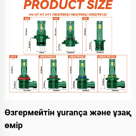
Өзгермейтін ұurança және ұзақ
өмір