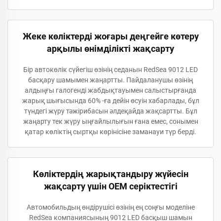
Жеке көліктерді жоғары деңгейге көтеру
арқылы өнімділікті жақсарту
Бір автокөлік сүйегіш өзінің седанын RedSea 9012 LED
басқару шамымен жаңартты. Пайдаланушы өзінің
алдыңғы галогенді жабдықтауымен салыстырғанда
жарық шығысында 60% -ға дейін өсуін хабарлады, бұл
түндегі жүру тәжірибасын әлдеқайда жақсартты. Бұл
жаңарту тек жүру ыңғайлылығын ғана емес, сонымен
қатар көліктің сыртқы көрінісіне заманауи түр берді.
Көліктердің жарықтандыру жүйесін
жақсарту үшін OEM серіктестігі
Автомобильдың өндірушісі өзінің ең соңғы моделіне
RedSea компаниясының 9012 LED басқыш шамын