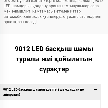
отырып, үлкен жетістіктерге қол жеткіздік. Біздің 9012
LED шамдарын қолдану арқылы тұтынушылар сапа
мен өнімділікті қамтамасыз етумен қатар
автомобильдік жарықтандырудың жаңа стандартын
орнатқысы келеді.
9012 LED басқыш шамы
туралы жиі қойылатын
сұрақтар
9012 LED басқыш шамын әдеттегі шамдардан не
айырады?