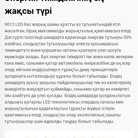
жақсы түрі
9012 LED бас жарық шамы қуатты аз тұтынатындай етіп
жасалған, бірақ максималды жарықтылық қамтамасыз етеді.
Дәстүрлі галогенді шамдарға қарағанда энергия тұтынуы 50%
азайған, сондықтан тұтынушылар электр қосымшасын
төмендетуге және қоршаған ортаны қорғауға үлес қосуға
мүмкіндік алады. Бұл энергия тиімділігі тек жеке көлік иелеріне
ғана емес, сонымен қатар автомобиль өнеркәсібіне де оң әсер
етеді, өйткені өндірушілерге тұрақты даму принциптерін
қолдануға ынталандыру құралы болып табылады. Біздің
шамдарға ауысу арқылы пайдаланушылар тек өз көліктерінің
өнімділігін жақсартып қоймайды, сонымен қатар өз көміртегі
ізін азайтуға да үлес қосады. Біздің шамдарда қолданылатын
алдыңғы қатарлы LED технологиясы олардың сапасы мен
жарықтылығын қадағалаусыз тұрақты жұмыс істеуін
қамтамасыз етеді, сондықтан олар экологиялық саналы
тұтынушылар үшін идеалды таңдау болып табылады.