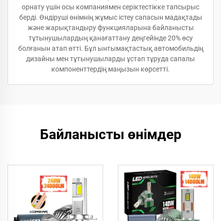
орнату үшін осы компаниямен серіктестікке тапсырыс
берді. Өндіруші өнімнің жұмыс істеу сапасын мадақтады
және жарықтандыру функцияларына байланысты
тұтынушылардың қанағаттану деңгейінде 20% өсу
болғанын атап өтті. Бұл ынтымақтастық автомобильдің
дизайны мен тұтынушыларды ұстап тұруда сапалы
компоненттердің маңызын көрсетті.
Байланысты өнімдер