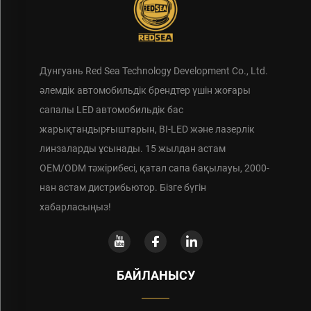
Дунгуань Red Sea Technology Development Co., Ltd.
әлемдік автомобильдік брендтер үшін жоғары
сапалы LED автомобильдік бас
жарықтандырғыштарын, BI-LED және лазерлік
линзаларды ұсынады. 15 жылдан астам
OEM/ODM тәжірибесі, қатал сапа бақылауы, 2000-
нан астам дистрибьютор. Бізге бүгін
хабарласыңыз!
БАЙЛАНЫСУ