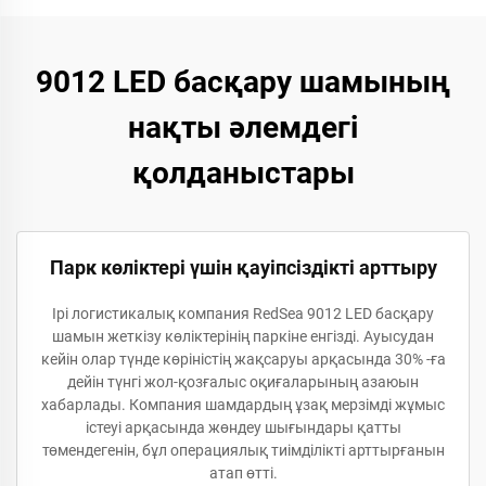
9012 LED басқару шамының
нақты әлемдегі
қолданыстары
Парк көліктері үшін қауіпсіздікті арттыру
Ірі логистикалық компания RedSea 9012 LED басқару
шамын жеткізу көліктерінің паркіне енгізді. Ауысудан
кейін олар түнде көріністің жақсаруы арқасында 30% -ға
дейін түнгі жол-қозғалыс оқиғаларының азаюын
хабарлады. Компания шамдардың ұзақ мерзімді жұмыс
істеуі арқасында жөндеу шығындары қатты
төмендегенін, бұл операциялық тиімділікті арттырғанын
атап өтті.