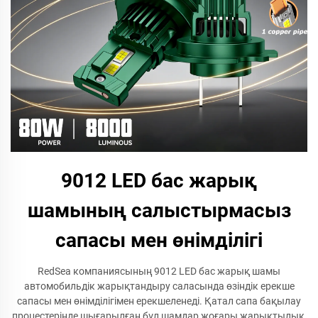
9012 LED бас жарық
шамының салыстырмасыз
сапасы мен өнімділігі
RedSea компаниясының 9012 LED бас жарық шамы
автомобильдік жарықтандыру саласында өзіндік ерекше
сапасы мен өнімділігімен ерекшеленеді. Қатал сапа бақылау
процестерінде шығарылған бұл шамдар жоғары жарықтылық,