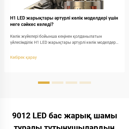
H1 LED жарықтары әртүрлі көлік моделдері үшін
неге сәйкес келеді?
Көлік жүйелері бойынша кеңінен қолданылатын
үйлесімділік H1 LED жарықтары әртүрлі көлік моделдері
үшін сәйкес келуінің бірден-бір негізгі себебі — олардың
стандартталған цоколь дизайны. Практикалық
Көбірек қарау
автомобильдік жарықтандыруды жаңарту кезінде H1
лампалары төмен және жоғары жарық режимдерінде де
кеңінен қолданылады...
9012 LED бас жарық шамы
туралы тұтынушылардың