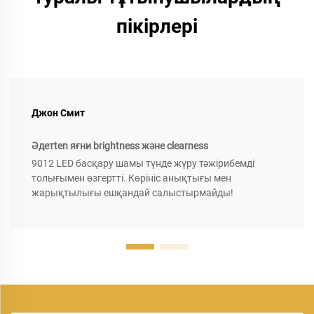
пікірлері
Джон Смит
Әдетten яғни brightness және clearness
9012 LED басқару шамы түнде жүру тәжірибемді
толығымен өзгертті. Көрініс анықтығы мен
жарықтылығы ешқандай салыстырмайды!