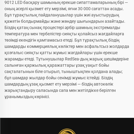
9012 LED басқару шамының ерекше сипаттамаларының бірі —
оның әсерлі қызмет ету мерзімі, яғни 30 000 сағаттан асады.
Бұл тұрақтылық пайдаланушылар үшін жиі ауыстырудың
қажетін болдырмайды және жөндеу шығындарын азайтады.
Біздің қатаң сынақ процестері әрбір шамның экстремалды
температура мен тербелістер сияқты қолайсыз жағдайларға
төзімді екендігін қамтамасыз етеді. Бұл тұрақтылық біздің
шамдарды коммерциялық көліктер мен асфальтсыз жолдарда
қозғалыс сияқты қатты жұмыс жағдайлары үшін ерекше
жарамды етеді. Тұтынушылар RedSea-дың жарық шешімдеріне
салынған қаржылық қаражаттары ұзақ уақыт бойы
сақталатынын біле отырып, тыныштықпен қолдана алады;
бұл шамдар жылдар бойы сенімді жұмыс істейді. Біздің
шамдардың ұзақ қызмет ету мерзімі — біздің автокөлік
жарықтандыру саласында сапа мен жетілдікке берілген
ұранымыздың көрінісі.