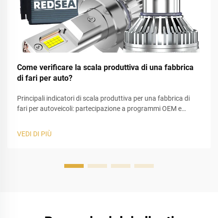
Come verificare la scala produttiva di una fabbrica
di fari per auto?
Principali indicatori di scala produttiva per una fabbrica di
fari per autoveicoli: partecipazione a programmi OEM e
progetti completati nel settore dell’illuminazione
automobilistica. Il coinvolgimento in programmi OEM
VEDI DI PIÙ
dimostra realmente se un produttore di fari per autoveicoli ha
raggiunto un livello significativo. Quando le fabbriche
forniscono componenti a...