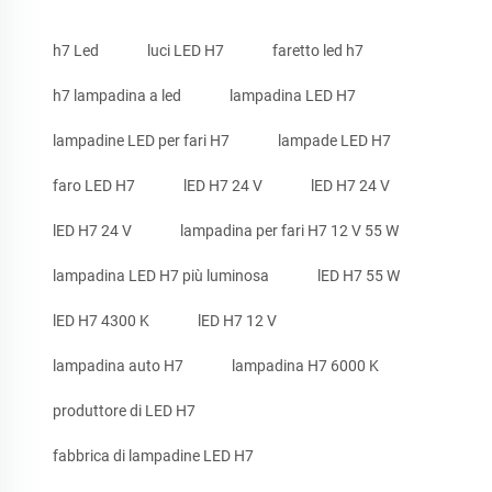
h7 Led
luci LED H7
faretto led h7
h7 lampadina a led
lampadina LED H7
lampadine LED per fari H7
lampade LED H7
faro LED H7
lED H7 24 V
lED H7 24 V
lED H7 24 V
lampadina per fari H7 12 V 55 W
lampadina LED H7 più luminosa
lED H7 55 W
lED H7 4300 K
lED H7 12 V
lampadina auto H7
lampadina H7 6000 K
produttore di LED H7
fabbrica di lampadine LED H7