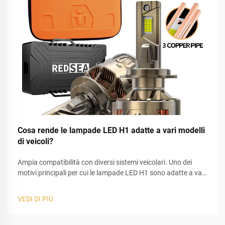
Cosa rende le lampade LED H1 adatte a vari modelli
di veicoli?
Ampia compatibilità con diversi sistemi veicolari. Uno dei
motivi principali per cui le lampade LED H1 sono adatte a vari
modelli di veicoli è la loro progettazione standardizzata del
portalampada. Nelle pratiche sostituzioni di illuminazione
VEDI DI PIÙ
automobilistica, le lampadine H1 vengono ampiamente
utilizzate sia per i fari anabbaglianti che per quelli