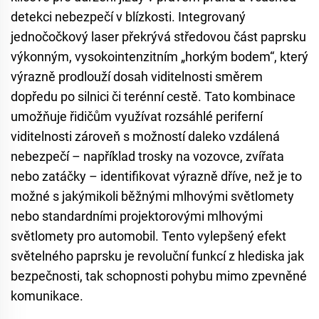
detekci nebezpečí v blízkosti. Integrovaný
jednočočkový laser překrývá středovou část paprsku
výkonným, vysokointenzitním „horkým bodem“, který
výrazně prodlouží dosah viditelnosti směrem
dopředu po silnici či terénní cestě. Tato kombinace
umožňuje řidičům využívat rozsáhlé periferní
viditelnosti zároveň s možností daleko vzdálená
nebezpečí – například trosky na vozovce, zvířata
nebo zatáčky – identifikovat výrazně dříve, než je to
možné s jakýmikoli běžnými mlhovými světlomety
nebo standardními projektorovými mlhovými
světlomety pro automobil. Tento vylepšený efekt
světelného paprsku je revoluční funkcí z hlediska jak
bezpečnosti, tak schopnosti pohybu mimo zpevněné
komunikace.