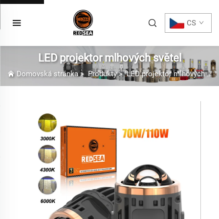
CS
LED projektor mlhových světel
Domovská stránka
>
Produkty
>
LED projektor mlhových světel