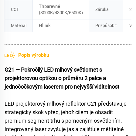
Tříbarevné
CCT
Záruka
2 r
(3000K/4300K/6500K)
Hliník
Materiál
Přizpůsobit
Vý
Popis výrobku
G21 — Pokročilý LED mlhový světlomet s
projektorovou optikou o průměru 2 palce a
jednočočkovým laserem pro nejvyšší viditelnost
LED projektorový mlhový reflektor G21 představuje
strategický skok vpřed, jehož cílem je obsadit
premium segment trhu s pomocným osvětlením.
Integrovaný laser zvyšuje jas a zajišťuje měřitelně