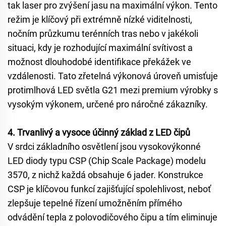
tak laser pro zvýšení jasu na maximální výkon. Tento
režim je klíčový při extrémně nízké viditelnosti,
nočním průzkumu terénních tras nebo v jakékoli
situaci, kdy je rozhodující maximální svítivost a
možnost dlouhodobé identifikace překážek ve
vzdálenosti. Tato zřetelná výkonová úroveň umisťuje
protimlhová LED světla G21 mezi premium výrobky s
vysokým výkonem, určené pro náročné zákazníky.
4. Trvanlivý a vysoce účinný základ z LED čipů
V srdci základního osvětlení jsou vysokovýkonné
LED diody typu CSP (Chip Scale Package) modelu
3570, z nichž každá obsahuje 6 jader. Konstrukce
CSP je klíčovou funkcí zajišťující spolehlivost, neboť
zlepšuje tepelné řízení umožněním přímého
odvádění tepla z polovodičového čipu a tím eliminuje