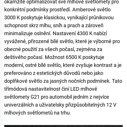
okamžitě optimalizovat své mlhové světlomety pro
konkrétní podmínky prostředí. Amberové světlo
3000 K poskytuje klasickou, vynikající průnikovou
schopnost skrz mlhu, sníh a prach a zároveň
minimalizuje oslnění. Nastavení 4300 K nabízí
vyvážené, přirozené bílé světlo, které je výborné pro
obecné použití za všech počasí, zejména za
deštivého počasí. Možnost 6500 K poskytuje
moderní, ostré bílé světlo, které zvyšuje kontrast a je
preferováno z estetických důvodů nebo jako
doplňkové světlo za jasných nočních podmínek. Tato
třímódová nastavitelnost činí LED mlhové
světlomety G21 pro automobil jedním z nejvíce
univerzálních a uživatelsky přizpůsobitelných 12 V
mlhových světlometů na trhu.