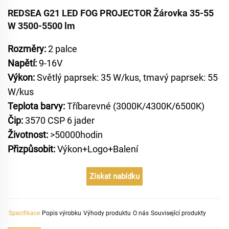
REDSEA G21 LED FOG PROJECTOR Žárovka 35-55
W 3500-5500 lm
Rozměry:
2 palce
Napětí:
9-16V
Výkon:
Světlý paprsek: 35 W/kus, tmavý paprsek: 55
W/kus
Teplota barvy:
Tříbarevné (3000K/4300K/6500K)
Čip:
3570 CSP 6 jader
Životnost:
>50000hodin
Přizpůsobit:
Výkon+Logo+Balení
Získat nabídku
Specifikace
Popis výrobku
Výhody produktu
O nás
Související produkty