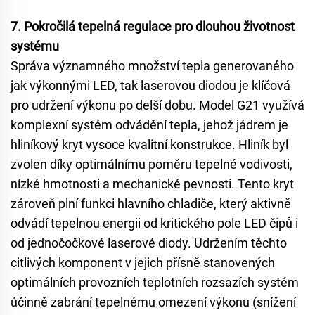
7. Pokročilá tepelná regulace pro dlouhou životnost
systému
Správa významného množství tepla generovaného
jak výkonnými LED, tak laserovou diodou je klíčová
pro udržení výkonu po delší dobu. Model G21 využívá
komplexní systém odvádění tepla, jehož jádrem je
hliníkový kryt vysoce kvalitní konstrukce. Hliník byl
zvolen díky optimálnímu poměru tepelné vodivosti,
nízké hmotnosti a mechanické pevnosti. Tento kryt
zároveň plní funkci hlavního chladiče, který aktivně
odvádí tepelnou energii od kritického pole LED čipů i
od jednočočkové laserové diody. Udržením těchto
citlivých komponent v jejich přísně stanovených
optimálních provozních teplotních rozsazích systém
účinně zabrání tepelnému omezení výkonu (snížení