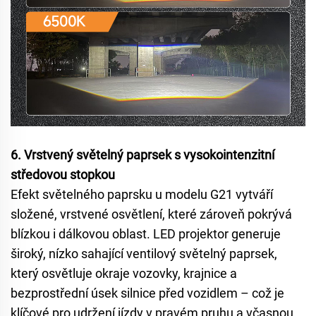
6. Vrstvený světelný paprsek s vysokointenzitní
středovou stopkou
Efekt světelného paprsku u modelu G21 vytváří
složené, vrstvené osvětlení, které zároveň pokrývá
blízkou i dálkovou oblast. LED projektor generuje
široký, nízko sahající ventilový světelný paprsek,
který osvětluje okraje vozovky, krajnice a
bezprostřední úsek silnice před vozidlem – což je
klíčové pro udržení jízdy v pravém pruhu a včasnou