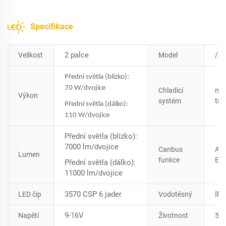
Specifikace
2 palce
/
Velikost
Model
Přední světla (blízko):
70 W/dvojice
nu
Chladicí
Výkon
tru
systém
Přední světla (dálko):
110 W/dvojice
Přední světla (blízko):
7000 lm/dvojice
Canbus
ANO
Lumen
funkce
EM
Přední světla (dálko):
11000 lm/dvojice
3570 CSP 6 jader
IP6
LED čip
Vodotěsný
9-16V
Napětí
Životnost
50