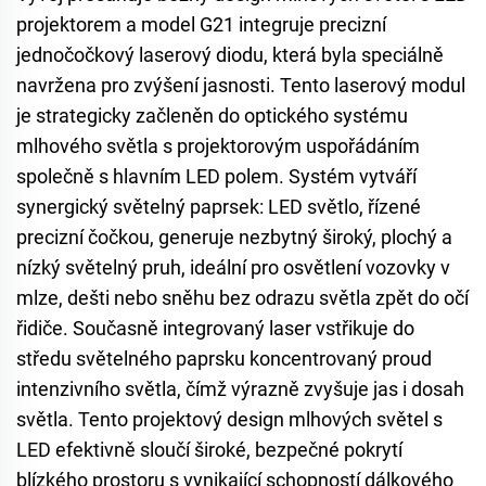
projektorem a model G21 integruje precizní
jednočočkový laserový diodu, která byla speciálně
navržena pro zvýšení jasnosti. Tento laserový modul
je strategicky začleněn do optického systému
mlhového světla s projektorovým uspořádáním
společně s hlavním LED polem. Systém vytváří
synergický světelný paprsek: LED světlo, řízené
precizní čočkou, generuje nezbytný široký, plochý a
nízký světelný pruh, ideální pro osvětlení vozovky v
mlze, dešti nebo sněhu bez odrazu světla zpět do očí
řidiče. Současně integrovaný laser vstřikuje do
středu světelného paprsku koncentrovaný proud
intenzivního světla, čímž výrazně zvyšuje jas i dosah
světla. Tento projektový design mlhových světel s
LED efektivně sloučí široké, bezpečné pokrytí
blízkého prostoru s vynikající schopností dálkového