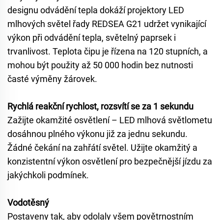
designu odvádění tepla dokáží projektory LED
mlhových světel řady REDSEA G21 udržet vynikající
výkon při odvádění tepla, světelný paprsek i
trvanlivost. Teplota čipu je řízena na 120 stupních, a
mohou být použity až 50 000 hodin bez nutnosti
časté výměny žárovek.
Rychlá reakční rychlost, rozsvítí se za 1 sekundu
Zažijte okamžité osvětlení – LED mlhová světlometu
dosáhnou plného výkonu již za jednu sekundu.
Žádné čekání na zahřátí světel. Užijte okamžitý a
konzistentní výkon osvětlení pro bezpečnější jízdu za
jakýchkoli podmínek.
Vodotěsný
Postaveny tak, aby odolaly všem povětrnostním