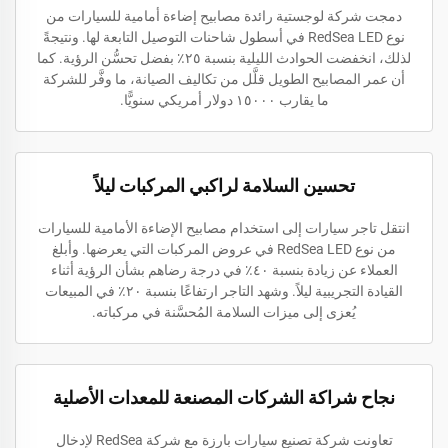
دمجت شركة لوجستية رائدة مصابيح إضاءة أمامية للسيارات من
نوع RedSea LED في أسطول شاحنات التوصيل التابعة لها. ونتيجةً
لذلك، انخفضت الحوادث الليلية بنسبة ٢٥٪ بفضل تحسُّن الرؤية. كما
أن عمر المصابيح الطويل قلَّل من تكاليف الصيانة، ما وفَّر للشركة
ما يقارب ١٥٠٠٠ دولار أمريكي سنويًّا.
تحسين السلامة لراكبي المركبات ليلاً
انتقل تاجر سيارات إلى استخدام مصابيح الإضاءة الأمامية للسيارات
من نوع RedSea LED في عروض المركبات التي يعرضها. وأبلغ
العملاء عن زيادة بنسبة ٤٠٪ في درجة رضاهم بشأن الرؤية أثناء
القيادة التجريبية ليلاً. وشهد التاجر ارتفاعًا بنسبة ٢٠٪ في المبيعات
يُعزى إلى ميزات السلامة المُحسَّنة في مركباته.
نجاح شراكة الشركات المصنعة للمعدات الأصلية
تعاونت شركة تصنيع سيارات بارزة مع شركة RedSea لإدخال