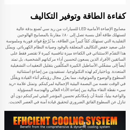
كفاءة الطاقة وتوفير التكاليف
مصابيح الإضاءة الأمامية LED للسيارات من ريد سي تُصنع بدقة عالية
لتستهلك طاقة أقل بنسبة تصل إلى ٨٠٪ مقارنةً بالمصابيح الهالوجين
التقليدية التي تستهلك كمّاً كبيراً من الطاقة، ما يُرْجِعُ فوائد فورية وملموسة
على صعيد خفض التكاليف المتعلقة بالوقود وصيانة النظام الكهربائي. ويمثّل
هذا التقدّم الاستثنائي في الكفاءة ميزة تنافسية كبيرة لا تقتصر فقط على
السائقين الأفراد الذين يسعون لتحسين أداء مركباتهم الشخصية، بل تمتد
أيضاً إلى مشغّلي الأساطيل الكبيرة المكلَّفين بتقليل التعقيدات التشغيلية
المتعددة. وباختياركم لهذه التكنولوجيا، تستفيدون من إضاءةٍ استثنائية
السطوع والوضوح والموثوقية، مما يعزّز مجال رؤيتكم أثناء القيادة ويقلّل
في الوقت نفسه من البصمة البيئية الإجمالية لمركبتكم. وتمثل علامة «ريد
سي» نقطة التقاء مثالية بين إضاءة الأداء العالي والهندسة المسؤولة
والواعية بيئياً، مُثبتةً أن بإمكانكم تحسين المؤشر البيئي لمركبتكم دون أي
تنازل عن السطوع الفائق الضروري لتحقيق قيادة آمنة في العصر الحديث.