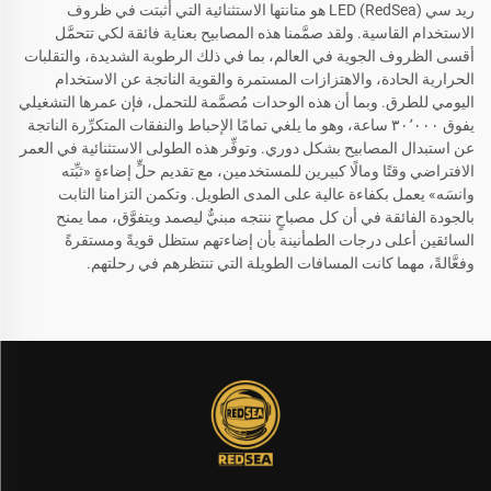
ريد سي (RedSea) LED هو متانتها الاستثنائية التي أُثبتت في ظروف
الاستخدام القاسية. ولقد صمَّمنا هذه المصابيح بعناية فائقة لكي تتحمَّل
أقسى الظروف الجوية في العالم، بما في ذلك الرطوبة الشديدة، والتقلبات
الحرارية الحادة، والاهتزازات المستمرة والقوية الناتجة عن الاستخدام
اليومي للطرق. وبما أن هذه الوحدات مُصمَّمة للتحمل، فإن عمرها التشغيلي
يفوق ٣٠٬٠٠٠ ساعة، وهو ما يلغي تمامًا الإحباط والنفقات المتكرِّرة الناتجة
عن استبدال المصابيح بشكل دوري. وتوفِّر هذه الطولى الاستثنائية في العمر
الافتراضي وقتًا ومالًا كبيرين للمستخدمين، مع تقديم حلٍّ إضاءةٍ «ثبِّته
وانسَه» يعمل بكفاءة عالية على المدى الطويل. وتكمن التزامنا الثابت
بالجودة الفائقة في أن كل مصباحٍ ننتجه مبنيٌّ ليصمد ويتفوَّق، مما يمنح
السائقين أعلى درجات الطمأنينة بأن إضاءتهم ستظل قويةً ومستقرةً
وفعَّالةً، مهما كانت المسافات الطويلة التي تنتظرهم في رحلتهم.