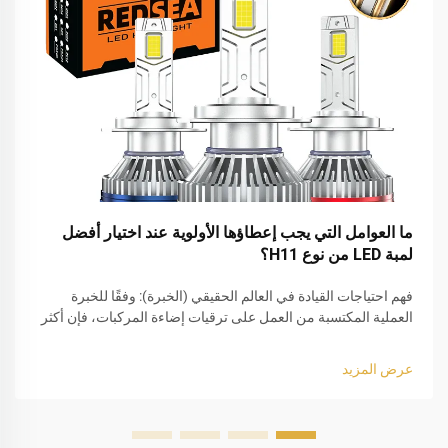
ما العوامل التي يجب إعطاؤها الأولوية عند اختيار أفضل
لمبة LED من نوع H11؟
فهم احتياجات القيادة في العالم الحقيقي (الخبرة): وفقًا للخبرة
العملية المكتسبة من العمل على ترقيات إضاءة المركبات، فإن أكثر
الأخطاء شيوعًا التي يرتكبها المستخدمون عند اختيار أفضل لمبة LED
من نوع H11 هو التركيز فقط على السطوع. وفي الواقع، فإن
عرض المزيد
القيادة...