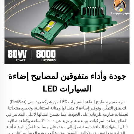
جودة وأداء متفوقين لمصابيح إضاءة
السيارات LED
تم تصميم مصابيح إضاءة السيارات LED من شركة ريد سي (RedSea)
لتحقيق التميُّز، وتوفير إضاءة لا مثيل لها ومتانة استثنائية. وتخضع منتجاتنا
لعمليات صارمة للرقابة على الجودة، مما يضمن امتثالها لأعلى المعايير في
قطاع إضاءة المركبات. وبمدة عمر تزيد عن ٣٠٬٠٠٠ ساعة وكفاءة طاقية
تقلل استهلاك الطاقة بنسبة تصل إلى ٨٠٪، فإن مصابيحنا تعزِّز الرؤية أثناء
القيادة بينما توفر في تكاليف الوقود. وقد صُمِّمت هذه المصابيح لتناسب