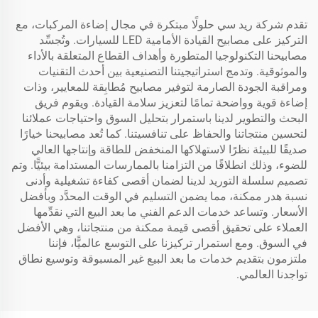
تقدم شركة ريد سي حلولًا مبتكرة في مجال إضاءة المركبات، مع
التركيز على مصابيح القيادة الأمامية LED للسيارات. وتُجسِّد
مصابيحنا التكنولوجيا المتطورة وأهداف القطاع المتعلقة بالأداء
والموثوقية. وتدمج استراتيجيتنا التصنيعية بين أحدث التقنيات
ومراقبة الجودة الصارمة لتوفير مصابيح مُطابِقة للمعايير، وذات
إضاءة قوية وواضحة تمامًا لتعزيز سلامة القيادة. ويقوم فريق
البحث والتطوير لدينا باستمرار بتحليل السوق واحتياجات عملائنا
لتحسين منتجاتنا والحفاظ على تنافسيتنا. كما تُعد مصابيحنا خيارًا
صديقًا للبيئة نظرًا لاستهلاكها المنخفض للطاقة وإنتاجها العالي
للضوء، وذلك انطلاقًا من التزامنا بالممارسات المستدامة بيئيًّا. وتم
تصميم سلسلة التوريد لدينا لضمان أقصى كفاءة تشغيلية وأدنى
نسبة هدر ممكنة، مما يضمن التسليم في الوقت المحدَّد وبأفضل
الأسعار. وتساعد خدمات الدعم الفني ما بعد البيع التي نقدِّمها
العملاء على تحقيق أقصى قيمة ممكنة من منتجاتنا، وهي الأفضل
في السوق. ومع استمرار تركيزنا على التوسع عالميًّا، فإننا
ملتزمون بتقديم خدمات ما بعد البيع غير المسبوقة وتوسيع نطاق
تواجدنا العالمي.