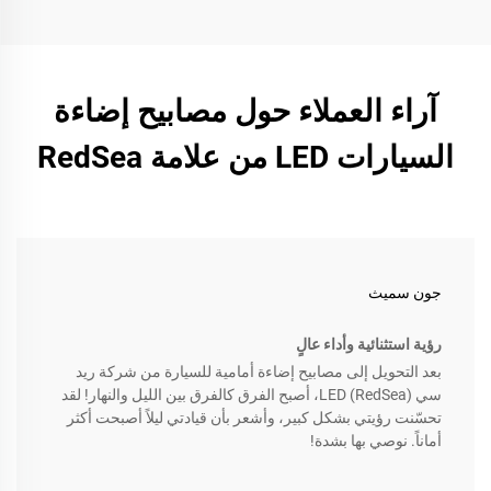
آراء العملاء حول مصابيح إضاءة
السيارات LED من علامة RedSea
جون سميث
رؤية استثنائية وأداء عالٍ
بعد التحويل إلى مصابيح إضاءة أمامية للسيارة من شركة ريد
سي (RedSea) LED، أصبح الفرق كالفرق بين الليل والنهار! لقد
تحسّنت رؤيتي بشكل كبير، وأشعر بأن قيادتي ليلاً أصبحت أكثر
أماناً. نوصي بها بشدة!