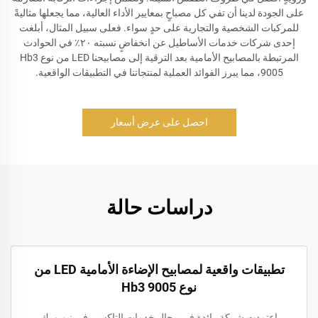
على الجودة لدينا أن تفي كل مصباحٍ بمعايير الأداء العالية، مما يجعلها مثاليةً
للمركبات الشخصية والتجارية على حدٍ سواء. فعلى سبيل المثال، أبلغت
إحدى شركات خدمات الأساطيل عن انخفاضٍ نسبته ٢٠٪ في الحوادث
المرتبطة بالمصابيح الأمامية بعد الترقية إلى مصابيحنا LED من نوع Hb3
9005، مما يبرز الفوائد العملية لمنتجاتنا في التطبيقات الواقعية.
احصل على عرض أسعار
دراسات حالة
تطبيقات واقعية لمصابيح الإضاءة الأمامية LED من
نوع Hb3 9005
اعتمدت شركة رائدة في مجال خدمات التاكسي في نيويورك