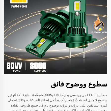
سطوع ووضوح فائق
مصابيح الـLED من ريد سي بحجم Hb3 و9005 مُصمَّمة بدقةٍ فائقة لتوفير
سطوعٍ لا مثيل له، مُحدِّدةً معياراً جديداً في إضاءة المركبات، وذلك لضمان
قدرة السائقين على الرؤية والرؤية بوضوحٍ تامٍ في جميع ظروف القيادة.
وهذه الميزة الإضاءوية الكبيرة لا تقتصر فقط على تحسين مدى الرؤية، بل