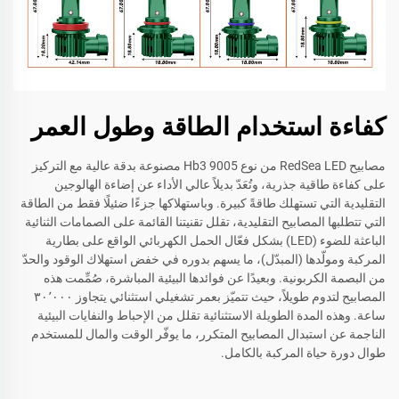
كفاءة استخدام الطاقة وطول العمر
مصابيح RedSea LED من نوع Hb3 9005 مصنوعة بدقة عالية مع التركيز
على كفاءة طاقية جذرية، وتُعَدّ بديلاً عالي الأداء عن إضاءة الهالوجين
التقليدية التي تستهلك طاقةً كبيرة. وباستهلاكها جزءًا ضئيلًا فقط من الطاقة
التي تتطلبها المصابيح التقليدية، تقلل تقنيتنا القائمة على الصمامات الثنائية
الباعثة للضوء (LED) بشكل فعّال الحمل الكهربائي الواقع على بطارية
المركبة ومولّدها (المبدّل)، ما يسهم بدوره في خفض استهلاك الوقود والحدّ
من البصمة الكربونية. وبعيدًا عن فوائدها البيئية المباشرة، صُمِّمت هذه
المصابيح لتدوم طويلاً، حيث تتميّز بعمر تشغيلي استثنائي يتجاوز ٣٠٬٠٠٠
ساعة. وهذه المدة الطويلة الاستثنائية تقلل من الإحباط والنفايات البيئية
الناجمة عن استبدال المصابيح المتكرر، ما يوفّر الوقت والمال للمستخدم
طوال دورة حياة المركبة بالكامل.