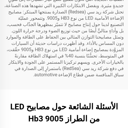
جديدةٍ مثيرة. وبفضل الابتكارات الكبيرة التي تشهدها هذه الصناعة،
تحتل شركة ريد سي (Redsea) الصدارة بمنتجها المبتكر: مصابيح
الإضاءة الأمامية LED من نوع HB3 و9005. وتتمحور عمليّة
التصنيع لدينا حول إنتاج مصابيح لا تتميّز بمظهرها الجذّاب فحسب،
بل وأداءٍ مثاليٍّ أيضًا من حيث توزيع الضوء ودرجة حرارة اللون.
وتمثل مصابيحنا التوازن المثالي بين الحفاظ على الطاقة والموارد
دون المساس بالأداء. وقد أظهرت دراسات حديثة أن السيارات
المزوَّدة بمصابيح إضاءة أمامية LED من نوع HB3 و9005 حقّقت،
في المتوسط، تحسُّنًا بنسبة 40% في استهلاك الطاقة مقارنةً
بالخيارات الأخرى. ويسهم تركيزنا المستمر على الجودة والابتكار
في دفع شركة ريد سي (RedSea) باستمرارٍ إلى الصدارة في
سباق المنافسة ضمن قطاع الإضاءة automotive.
الأسئلة الشائعة حول مصابيح LED
من الطراز Hb3 9005