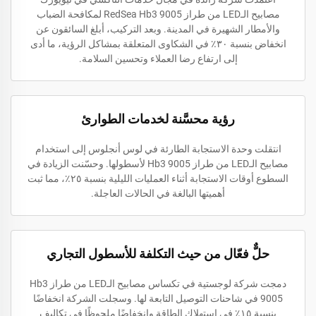
مصابيح الـLED من طراز RedSea Hb3 9005 لمكافحة الضباب
والأمطار الشهيرة في المدينة. وبعد التركيب، أبلغ السائقون عن
انخفاض بنسبة ٣٠٪ في الشكاوى المتعلقة بمشاكل الرؤية، ما أدى
إلى ارتفاع رضا العملاء وتحسين السلامة.
رؤية محسَّنة لخدمات الطوارئ
انتقلت وحدة الاستجابة الطارئة في لوس أنجلوس إلى استخدام
مصابيح الـLED من طراز Hb3 9005 لأسطولها. وحسّنت الزيادة في
السطوع أوقات الاستجابة أثناء العمليات الليلية بنسبة ٢٥٪، مما ثبت
أهميتها البالغة في الحالات العاجلة.
حلٌّ فعّال من حيث التكلفة للأسطول التجاري
دمجت شركة لوجستية في تكساس مصابيح الـLED من طراز Hb3
9005 في شاحنات التوصيل التابعة لها. وسجلت الشركة انخفاضًا
بنسبة ١٥٪ في استهلاك الطاقة وانخفاضًا ملحوظًا في تكاليف