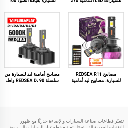
للسيارات LED الأمامية 270
للسيارة بقيادة الضوء 160
واط 27000 لومن
واط 16000 لومن
مصابيح REDSEA R11
مصابيح أمامية ليد للسيارة من
للسيارة، مصابيح ليد أمامية
سلسلة REDSEA D، 90 واط،
160 واط 16000 لومن
9000 لومن
تتغيّر قطاعات صناعة السيارات والإضاءة جذريًّا مع ظهور
التقنيات الجديدة التي تحوّل تصنيع قطع غيار السيارات إلى سوقٍ