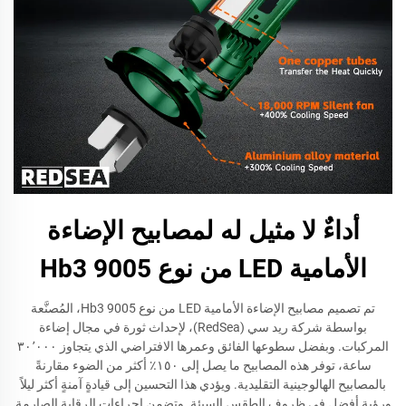
أداءٌ لا مثيل له لمصابيح الإضاءة
الأمامية LED من نوع Hb3 9005
تم تصميم مصابيح الإضاءة الأمامية LED من نوع Hb3 9005، المُصنَّعة
بواسطة شركة ريد سي (RedSea)، لإحداث ثورة في مجال إضاءة
المركبات. وبفضل سطوعها الفائق وعمرها الافتراضي الذي يتجاوز ٣٠٬٠٠٠
ساعة، توفر هذه المصابيح ما يصل إلى ١٥٠٪ أكثر من الضوء مقارنةً
بالمصابيح الهالوجينية التقليدية. ويؤدي هذا التحسين إلى قيادةٍ آمنةٍ أكثر ليلاً
ورؤيةٍ أفضل في ظروف الطقس السيئة. وتضمن إجراءات الرقابة الصارمة