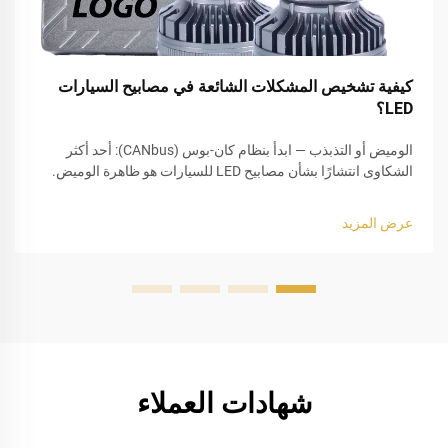
كيفية تشخيص المشكلات الشائعة في مصابيح السيارات
LED؟
الوميض أو التذبذب — ابدأ بنظام كان-بوس (CANbus): أحد أكثر
الشكاوى انتشارًا بشأن مصابيح LED للسيارات هو ظاهرة الوميض.
وعادةً ما تحدث هذه الظاهرة بعد استبدال المصابيح الهالوجينية
التقليدية بمصابيح LED. والسبب الجذري غالبًا ما يكون ناتجًا عن
عرض المزيد
نقص...
شهادات العملاء