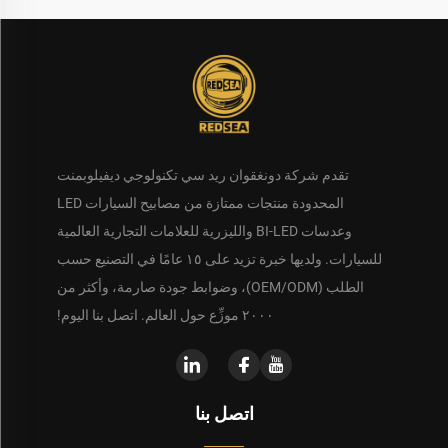
تقدم شركة دونغقوان ريد سي تكنولوجي ديفيلوبمنت
المحدودة منتجات ممتازة من مصابيح السيارات LED
وعدسات BI-LED والليزرية للعلامات التجارية العالمية
للسيارات. ولديها خبرة تزيد على ١٥ عامًا في التصنيع حسب
الطلب (OEM/ODM)، وضوابط جودة صارمة، وأكثر من
٢٠٠٠ موزِّع حول العالم. اتصل بنا اليوم!
اتصل بنا