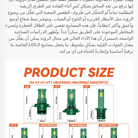
إنها ترفع من ثقة السائق بشكلٍ كبيرٍ أثناء القيادة عبر الطرق الريفية
المظلمة تماماً أو التحمُّل في ظروف الطقس الصعبة التي تقلِّل من وضوح
الرؤية مثل الأمطار الغزيرة أو الثلوج أو الضباب. وبتوفير نمط شعاعٍ أوسع
وأعمق وأكثر انتظاماً، فإن هذه المصابيح تقضي على الظلال الخطرة وتُضيء
المخاطر الموجودة على الطريق مبكراً جداً. وتُظهر الدراسات الصناعية
الواسعة باستمرار أن هذا الأداء العالي في مجال الرؤية يمكن أن يقلِّل من
معدل الحوادث الليلية بشكلٍ ملحوظ، ما يجعل مصابيح الـLED الخاصة بنا
ترقيةً أساسيةً وإنقاذيةً للحياة في أي مركبة.