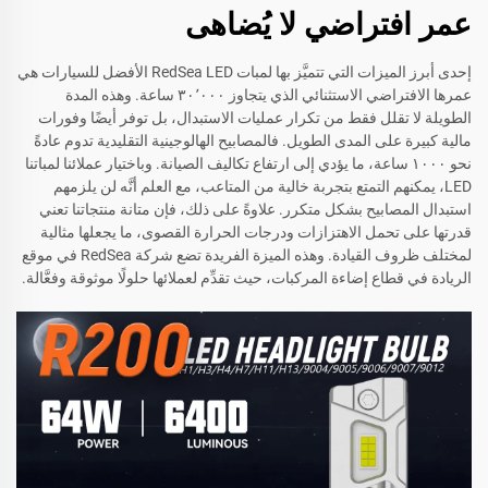
عمر افتراضي لا يُضاهى
إحدى أبرز الميزات التي تتميَّز بها لمبات RedSea LED الأفضل للسيارات هي
عمرها الافتراضي الاستثنائي الذي يتجاوز ٣٠٬٠٠٠ ساعة. وهذه المدة
الطويلة لا تقلل فقط من تكرار عمليات الاستبدال، بل توفر أيضًا وفورات
مالية كبيرة على المدى الطويل. فالمصابيح الهالوجينية التقليدية تدوم عادةً
نحو ١٠٠٠ ساعة، ما يؤدي إلى ارتفاع تكاليف الصيانة. وباختيار عملائنا لمباتنا
LED، يمكنهم التمتع بتجربة خالية من المتاعب، مع العلم أنَّه لن يلزمهم
استبدال المصابيح بشكل متكرر. علاوةً على ذلك، فإن متانة منتجاتنا تعني
قدرتها على تحمل الاهتزازات ودرجات الحرارة القصوى، ما يجعلها مثالية
لمختلف ظروف القيادة. وهذه الميزة الفريدة تضع شركة RedSea في موقع
الريادة في قطاع إضاءة المركبات، حيث تقدِّم لعملائها حلولًا موثوقة وفعَّالة.