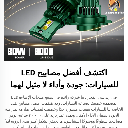
اكتشف أفضل مصابيح LED
للسيارات: جودة وأداء لا مثيل لهما
في ريد سي، نفخر بأننا شركة رائدة في تصنيع منتجات الإضاءة LED
المصممة خصيصًا لصناعة السيارات. وقد صُمّمت أفضل مصابيح LED
الخاصة بنا للسيارات بتقنيات متطورة جدًّا وخضعت لعمليات صارمة لمراقبة
الجودة لضمان الأداء الأمثل. وبمدة عمر تزيد على ٣٠٬٠٠٠ ساعة، توفر
مصابيحنا سطوعًا ووضوحًا استثنائيين، ما يحسّن بشكلٍ كبير مدى الرؤية ليلاً
ويضمن قيادة أكثر أمانًا. وفي الواقع، أظهرت الدراسات أن المركبات