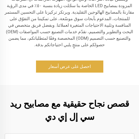
المزودة بمصابيح LED الخاصة بنا سجّلت زيادة بنسبة ٥٠٪ في مدى الرؤية
مقارنةً بالمصابيح الهالوجين التقليدية. ويرتكز تركيزنا على التحسين المستمر
للمنتجات، المدعوم بأبحاث سوق موسّعة، على تمكيننا من التفوّق على
المنافسة وتلبية الاحتياجات المتغيرة لعملائنا. وبفضل فريق متخصص في
البحث والتطوير والتصميم، نقدّم خدمات التصنيع حسب المواصفات (OEM)
والتصنيع حسب التصميم (ODM) المخصصة وفقًا لمتطلباتكم، مما يضمن
حصولكم على منتجٍ يلبي احتياجاتكم بدقة.
احصل على عرض أسعار
قصص نجاح حقيقية مع مصابيح ريد
سي إل إي دي