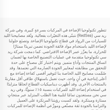
3500-4500 لومن
لومن
تتطور تكنولوجيا الإضاءة في المركبات بسرعةٍ كبيرة، وفي شركة
ريد سي (RedSea) نتبنّى هذه التغيّرات بفعالية. وتُعَد مصابيحنا الليد
للسيارات من الرواد في قطاع تكنولوجيا الإضاءة. وتصنَع حلولنا
لإضاءة الليد باستخدام مواد فائقة الجودة تضمن تبريدًا ممتازًا
للحرارة، ما يعزِّز عمر الإضاءة الافتراضي. كما دمجت شركة ريد
سي تكنولوجيا متقدمة في عمليات التصنيع الخاصة بها لضمان
اتساق المنتجات وأداءٍ متميز. ويتم اختبار كل مصباحٍ على حدة
للتحقق من مطابقته لمعايير الجودة الصارمة التي نعتمدها. وقد
صُمِّمت مصابيح الليد الخاصة بنا لتوفير أقصى كفاءة إضاءة مع
أعلى إنتاجية في آنٍ واحد، حيث تعمل باستهلاكٍ طاقي أقل مقارنةً
بالمنتجات الأخرى. وقد أظهرت ديناميكيات القطاع اتجاهًا متزايدًا
في استخدام إضاءة الليد للمركبات بنسبة ١٥٪ سنويًّا، وفي ريد
سي نحن مستعدون تمامًا لتلبية هذا الطلب المتزايد عبر منتجاتٍ
ممتازة ومبتكرة. ولقد كسبت رؤيتنا المرتكزة على العميل
والتزامنا بالجودة ثقة مصنِّعي وموزِّعي أنظمة الإضاءة للمركبات