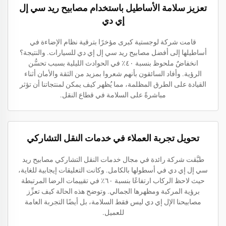
تعزيز سلامة الأساطيل باستخدام مصابيح ريد سي إل
إي دي
قامت شركة لوجستية كبرى مؤخرًا بترقية نظام الإضاءة في
أساطيلها إلى أفضل مصابيح ريد سي إل إي دي للسيارات. والنتيجة؟
انخفاضٌ ملحوظ بنسبة ٤٠٪ في الحوادث الليلية بسبب تحسُّن
الرؤية. وأفاد السائقون بأنهم شعروا بمزيد من الثقة والأمان أثناء
القيادة على الطرق المظلمة، مما يُظهر كيف يمكن لمنتجاتنا أن تؤثر
مباشرةً على السلامة في قطاع النقل.
تحويل تجربة العملاء في خدمات النقل التشاركي
طبَّقت شركة رائدة في مجال خدمات النقل التشاركي مصابيح ريد
سي إل إي دي في أسطولها بالكامل. وكانت التعليقات إيجابية للغاية،
حيث لاحظ الركاب ارتفاعًا بنسبة ٦٠٪ في تقييمات الرضا المرتبطة
برؤية المركبة ومظهرها الجمالي. وتوضح هذه الحالة كيف تعزِّز
مصابيحنا الإل إي دي ليس فقط السلامة، بل أيضًا التجربة العامة
للعميل.