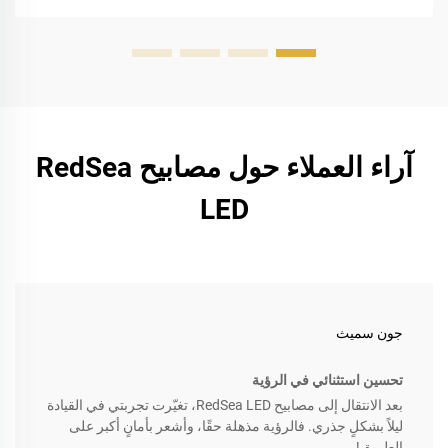
آراء العملاء حول مصابيح RedSea
LED
جون سميث
تحسين استثنائي في الرؤية
بعد الانتقال إلى مصابيح RedSea LED، تغيّرت تجربتي في القيادة
ليلاً بشكلٍ جذري. فالرؤية مذهلة حقًا، وأشعر بأمانٍ أكبر على
الطريق!