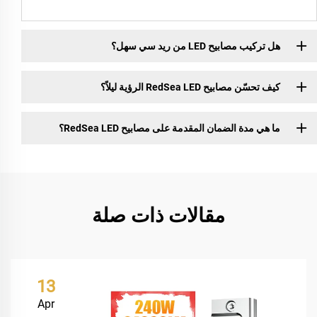
هل تركيب مصابيح LED من ريد سي سهل؟
كيف تحسّن مصابيح RedSea LED الرؤية ليلاً؟
ما هي مدة الضمان المقدمة على مصابيح RedSea LED؟
مقالات ذات صلة
13
Apr