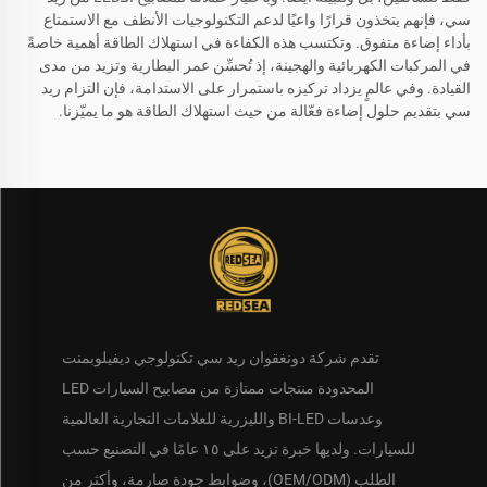
سي، فإنهم يتخذون قرارًا واعيًا لدعم التكنولوجيات الأنظف مع الاستمتاع
بأداء إضاءة متفوق. وتكتسب هذه الكفاءة في استهلاك الطاقة أهمية خاصةً
في المركبات الكهربائية والهجينة، إذ تُحسِّن عمر البطارية وتزيد من مدى
القيادة. وفي عالمٍ يزداد تركيزه باستمرار على الاستدامة، فإن التزام ريد
سي بتقديم حلول إضاءة فعّالة من حيث استهلاك الطاقة هو ما يميّزنا.
تقدم شركة دونغقوان ريد سي تكنولوجي ديفيلوبمنت
المحدودة منتجات ممتازة من مصابيح السيارات LED
وعدسات BI-LED والليزرية للعلامات التجارية العالمية
للسيارات. ولديها خبرة تزيد على ١٥ عامًا في التصنيع حسب
الطلب (OEM/ODM)، وضوابط جودة صارمة، وأكثر من