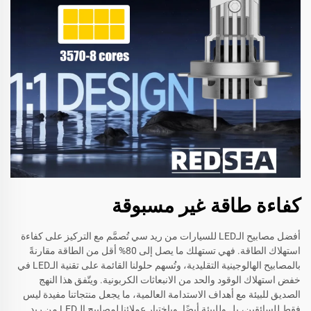
كفاءة طاقة غير مسبوقة
أفضل مصابيح الـLED للسيارات من ريد سي تُصمَّم مع التركيز على كفاءة
استهلاك الطاقة. فهي تستهلك ما يصل إلى 80% أقل من الطاقة مقارنةً
بالمصابيح الهالوجينية التقليدية، وتُسهم حلولنا القائمة على تقنية الـLED في
خفض استهلاك الوقود والحد من الانبعاثات الكربونية. ويتّفق هذا النهج
الصديق للبيئة مع أهداف الاستدامة العالمية، ما يجعل منتجاتنا مفيدة ليس
فقط للسائقين، بل وللبيئة أيضًا. وباختيار عملائنا لمصابيح الـLED من ريد