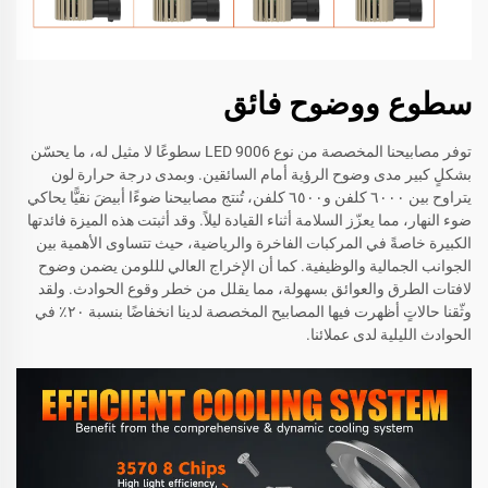
سطوع ووضوح فائق
توفر مصابيحنا المخصصة من نوع 9006 LED سطوعًا لا مثيل له، ما يحسّن
بشكلٍ كبير مدى وضوح الرؤية أمام السائقين. وبمدى درجة حرارة لون
يتراوح بين ٦٠٠٠ كلفن و٦٥٠٠ كلفن، تُنتج مصابيحنا ضوءًا أبيضَ نقيًّا يحاكي
ضوء النهار، مما يعزّز السلامة أثناء القيادة ليلاً. وقد أثبتت هذه الميزة فائدتها
الكبيرة خاصةً في المركبات الفاخرة والرياضية، حيث تتساوى الأهمية بين
الجوانب الجمالية والوظيفية. كما أن الإخراج العالي لللومن يضمن وضوح
لافتات الطرق والعوائق بسهولة، مما يقلل من خطر وقوع الحوادث. ولقد
وثّقنا حالاتٍ أظهرت فيها المصابيح المخصصة لدينا انخفاضًا بنسبة ٢٠٪ في
الحوادث الليلية لدى عملائنا.