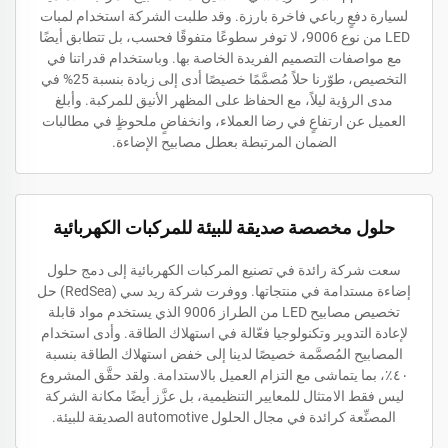
لسيارة دفعٍ رباعي فاخرة بارزة. وقد طلبت الشركة استخدام لمبات
LED من نوع 9006، لا توفر سطوعًا متفوقًا فحسب، بل تتطابق أيضًا
مع مواصفات التصميم الفريدة الخاصة بها. وباستخدام قدراتنا في
التخصيص، طوّرنا حلاً مُصمَّمًا خصيصًا أدى إلى زيادة بنسبة 25% في
مدى الرؤية ليلاً، مع الحفاظ على المظهر الأنيق للمركبة. وأبلغ
العميل عن ارتفاعٍ في رضا العملاء، وانخفاضٍ ملحوظٍ في مطالبات
الضمان المرتبطة بعطل مصابيح الإضاءة.
حلول مخصصة صديقة للبيئة للمركبات الكهربائية
سعت شركة رائدة في تصنيع المركبات الكهربائية إلى دمج حلول
إضاءة مستدامة في منتجاتها. ووفرت شركة ريد سي (RedSea) حل
تخصيص مصابيح LED من الطراز 9006 الذي يستخدم مواد قابلة
لإعادة التدوير وتكنولوجيا فعّالة في استهلاك الطاقة. وأدى استخدام
المصابيح المُصمَّمة خصيصًا لدينا إلى خفض استهلاك الطاقة بنسبة
٤٠٪، بما يتماشى مع التزام العميل بالاستدامة. ولقد حقَّق المشروع
ليس فقط الامتثال للمعايير التنظيمية، بل عزَّز أيضًا مكانة الشركة
المصنِّعة كرائدة في مجال الحلول automotive الصديقة للبيئة.