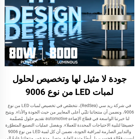
جودة لا مثيل لها وتخصيص لحلول
لمبات LED من نوع 9006
في شركة ريد سي (RedSea)، نتخصّص في تخصيص لمبات LED من نوع
9006، ونضمن أن منتجاتنا تلبّي أعلى المعايير من حيث الجودة والأداء. ويتيح
لنا خبرتنا الواسعة في قطاع الإضاءة automotive تقديم حلول مُصمَّمة
خصيصًا لتلبية الاحتياجات المحددة للعملاء. وبفضل عمليات التصنيع المتطوّرة
والتدابير الصارمة لمراقبة الجودة، نضمن أن كل لمبة LED من نوع 9006
ليست فعّالة فحسب، بل أيضًا متينة للغاية. وتصل مدة عمر منتجاتنا عادةً إلى