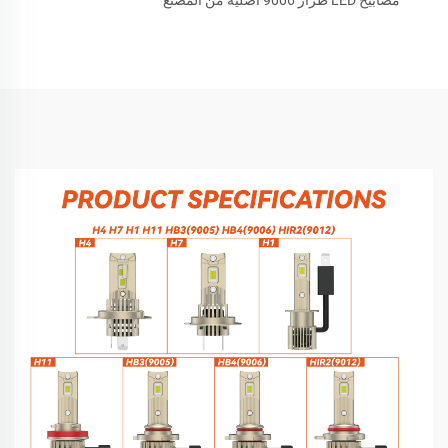
مصابيح LED طراز 9006 أصلية من المصنع