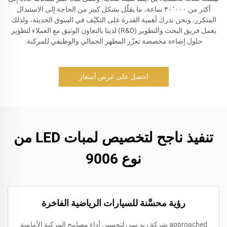
أكثر من ٣٠٬٠٠٠ ساعة، ما يقلّل بشكل كبير من الحاجة إلى الاستبدال
المتكرر. ونحن ندرك أهمية القدرة على التكيّف في السوق الحديثة، ولذلك
يعمل فريق البحث والتطوير (R&D) لدينا بالتعاون الوثيق مع العملاء لتطوير
حلول إضاءة مخصصة تعزّز المظهر الجمالي والوظيفي للمركبة.
احصل على عرض أسعار
تنفيذ ناجح لتخصيص لمبات LED من
نوع 9006
رؤية محسَّنة للسيارات الرياضية الفاخرة
approached شركة ريد سي لتحسين أداء مصابيح المركبة الأمامية