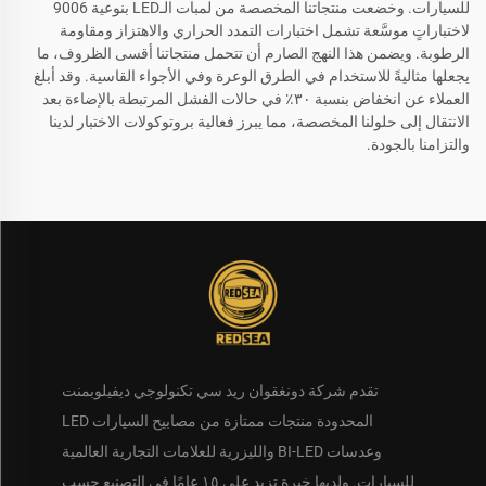
للسيارات. وخضعت منتجاتنا المخصصة من لمبات الـLED بنوعية 9006
لاختباراتٍ موسَّعة تشمل اختبارات التمدد الحراري والاهتزاز ومقاومة
الرطوبة. ويضمن هذا النهج الصارم أن تتحمل منتجاتنا أقسى الظروف، ما
يجعلها مثاليةً للاستخدام في الطرق الوعرة وفي الأجواء القاسية. وقد أبلغ
العملاء عن انخفاض بنسبة ٣٠٪ في حالات الفشل المرتبطة بالإضاءة بعد
الانتقال إلى حلولنا المخصصة، مما يبرز فعالية بروتوكولات الاختبار لدينا
والتزامنا بالجودة.
تقدم شركة دونغقوان ريد سي تكنولوجي ديفيلوبمنت
المحدودة منتجات ممتازة من مصابيح السيارات LED
وعدسات BI-LED والليزرية للعلامات التجارية العالمية
للسيارات. ولديها خبرة تزيد على ١٥ عامًا في التصنيع حسب