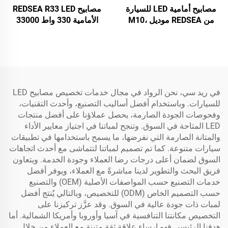
مصابيح أمامية LED للسيارة
مصابيح REDSEA R33 LED
من REDSEA موديل M10،
الأمامية 330 واط 33000
120 واط، 12000 لومن
لومن
في ريد سي، نحن الرواد في مجال خدمات تخصيص مصابيح LED
للسيارات. وباستخدام أفضل أساليب التصنيع، وأحدث التقنيات،
وفحوصات الجودة الصارمة، يحصل عملاؤنا على أفضل منتجات
LED المتاحة في السوق. وتنجح لمباتنا في اجتياز معايير الأداء
والمتانة الصارمة التي نفرضها، ما يسمح باستخدامها في تطبيقات
سيارات متنوعة. كما تم تصميم لمباتنا لتتماشى مع أحدث اتجاهات
السوق لضمان أعلى درجات رضا العملاء وجودة الخدمة. ويتعاون
فريق البحث والتطوير لدينا مباشرةً مع العملاء، ويوفر أفضل
خدمات التصنيع حسب المواصفات الأصلية (OEM) والتصنيع
حسب التصميم الخاص (ODM) للتخصيص، وبالتالي يُنتج أفضل
لمبات ذات جودة عالية في السوق. وقد عزَّز تركيزنا على
التخصيص مكانتنا التنافسية في آسيا وأوروبا وأمريكا الشمالية. أما
هدفنا الرئيسي فهو إرساء علاقة ثقةٍ متينة مع العملاء من خلال