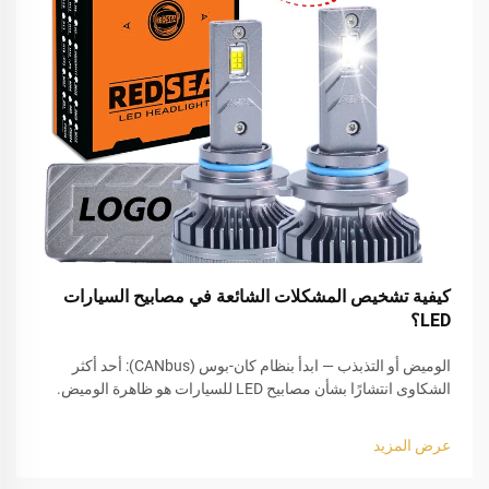
كيفية تشخيص المشكلات الشائعة في مصابيح السيارات
LED؟
الوميض أو التذبذب — ابدأ بنظام كان-بوس (CANbus): أحد أكثر
الشكاوى انتشارًا بشأن مصابيح LED للسيارات هو ظاهرة الوميض.
وعادةً ما تحدث هذه الظاهرة بعد استبدال المصابيح الهالوجينية
التقليدية بمصابيح LED. والسبب الجذري غالبًا ما يكون ناتجًا عن
عرض المزيد
نقص...